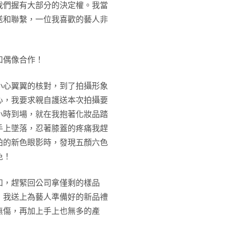
我們握有大部分的決定權。我當
送和聯繫，一位我喜歡的藝人非
和偶像合作！
小心翼翼的核對，到了拍攝形象
心，我要求親自護送本次拍攝要
小時到場，就在我抱著化妝品踏
手上墜落，忍著膝蓋的疼痛我趕
拍的新色眼影時，發現五顏六色
免！
知，趕緊回公司拿僅剩的樣品
，我送上為藝人準備好的新品禮
無傷，再加上手上也無多的產