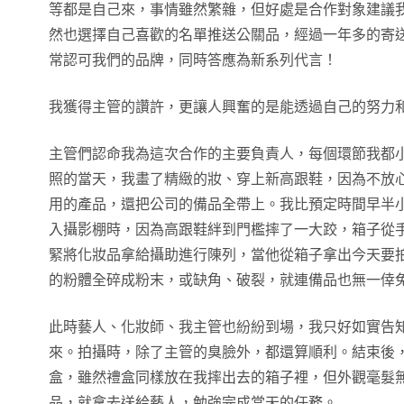
等都是自己來，事情雖然繁雜，但好處是合作對象建議
然也選擇自己喜歡的名單推送公關品，經過一年多的寄
常認可我們的品牌，同時答應為新系列代言！
我獲得主管的讚許，更讓人興奮的是能透過自己的努力
主管們認命我為這次合作的主要負責人，每個環節我都
照的當天，我畫了精緻的妝、穿上新高跟鞋，因為不放
用的產品，還把公司的備品全帶上。我比預定時間早半
入攝影棚時，因為高跟鞋絆到門檻摔了一大跤，箱子從
緊將化妝品拿給攝助進行陳列，當他從箱子拿出今天要
的粉體全碎成粉末，或缺角、破裂，就連備品也無一倖
此時藝人、化妝師、我主管也紛紛到場，我只好如實告
來。拍攝時，除了主管的臭臉外，都還算順利。結束後
盒，雖然禮盒同樣放在我摔出去的箱子裡，但外觀毫髮
品，就拿去送給藝人，勉強完成當天的任務。