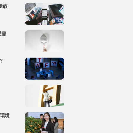
還敢
受害
？
：環境