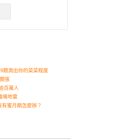
」9題測出你的菜菜程度
潰開張
工逾百萬人
職場地雷
沒有蜜月期怎麼辦？