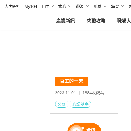
人力銀行
My104
工作
求職
職涯
測驗
學習
產業新訊
求職攻略
職場大
百工的一天
2023.11.01 ｜
1884
次觀看
公關
職場菜鳥