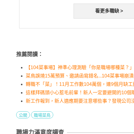
看更多職缺 >
推薦閱讀：
【104菜事場】神準心理測驗「你是職場哪種菜？
菜鳥誤燒15萬預算、邀請函寫錯名...104菜事場崩
轉職不「菜」！11月工作數104萬個，連9個月缺
這樣拜碼頭小心惹毛前輩！新人一定要避開的10個
新工作報到，新人適應期要注意哪些事？發現公司
公關
職場菜鳥
職場力滿意度調查