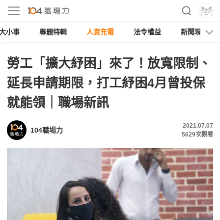
大小事
專題特輯
人資充電
法令權益
新聞現場
勞工「擴大紓困」來了！放寬限制、
延長申請期限，打工紓困4月曾投保
就能領｜職場新訊
2021.07.07
104職場力
5629
次觀看