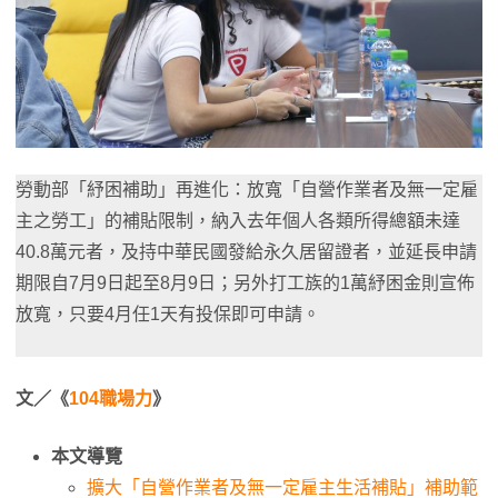
勞動部「紓困補助」再進化：放寬「自營作業者及無一定雇
主之勞工」的補貼限制，納入去年個人各類所得總額未達
40.8萬元者，及持中華民國發給永久居留證者，並延長申請
期限自7月9日起至8月9日；另外打工族的1萬紓困金則宣佈
放寬，只要4月任1天有投保即可申請。
文／《
104職場力
》
本文導覽
擴大「自營作業者及無一定雇主生活補貼」​補助範