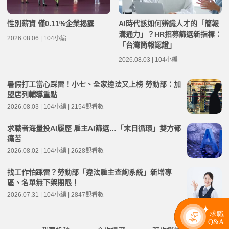
性別薪資 僅0.11%企業揭露
AI時代該如何辨識人才的「簡報
溝通力」？HR招募篩選新指標：
2026.08.06 | 104小編
「台灣簡報認證」
2026.08.03 | 104小編
暑假打工當心踩雷！小七、全家違法又上榜 勞動部：加
盟店列輔導重點
2026.08.03 | 104小編 | 2154觀看數
求職者海量投AI履歷 雇主AI篩選…「末日循環」雙方都
痛苦
2026.08.02 | 104小編 | 2628觀看數
找工作怕踩雷？勞動部「違法雇主查詢系統」新增專
區、名單無下架期限！
2026.07.31 | 104小編 | 2847觀看數