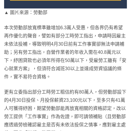
▲ 圖片來源：勞動部
本次勞動部放寬標準雖增加6.3萬人受惠，但各界仍有希望
再作優化的聲音，譬如有部分工時勞工指出，申請時因雇主
未依法投補，導致明明4月30日前有工作事實卻無法申請補
助；另有勞工指出，自營作業者的年收入需在40.8萬元以
下，紓困貸款也必須年所得在50萬以下，受雇勞工雖有「安
心就業方案」，但須符合減班30以上並達成勞資協議的條
件，實不易符合資格。
更有立委指出部分工時勞工粗估約有80萬人，但勞動部設下
的4月30日投保、月投保薪資23,100元以下，至多只有41萬
人可獲得紓困，期望勞動部能再放寬相關的資格認定，改以
勞工提供「工作事實」作為佐證，即可請領補貼（且勞動部
應透過勞檢確認雇主是否有未依法投保之情事，應對雇主處