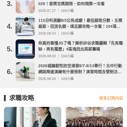
3.
029！發票兌獎期限、如何領獎一次看
2026.07.27 ｜ 104小編
115分科測驗8/3公告成績！最低錄取分數、五標
4.
級距、回流名額、填志願攻略一次看｜104落點
分析
2026.08.03 ｜ 104小編
你真的看懂JD了嗎？解析矽谷求職邏輯「先有職
5.
缺，再有履歷」4區塊找出高薪籌碼
2026.08.03 ｜ 104小編
2026城鎮韌性防空演習8/7-8/13舉行！北中行動
6.
網路降速演練有什麼限制？演習時間及管制注意
事項整理
2026.08.03 ｜ 104小編
求職攻略
更多訂閱內容