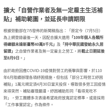
擴大「自營作業者及無一定雇主生活補
貼」​補助範圍，並延長申請期限
根據勞動部在7/5發佈的新聞稿指出：「原定今（7月5日）
為上網登錄最後一天，因配合擴大適用
「109年個人各類所
得總額未達新臺幣40萬8千元」
及
「持中華民國發給永久居
留證」
之自營作業者及無一定雇主之勞工，將
截止日期延後
至8月9日
。」
由於政府因應COVID-19疫情對勞工的衝擊與影響，於110
年6月陸續辦理各項紓困措施，但包括「部分工時勞工紓困
補貼」1萬元規定須4月30日當天投保，導致很多勞工因疫情
來得突然、補貼審理嚴謹，紓困補助形同「看得見吃不
到」，勞工團體多次表達希望政府放寬認定標準，或是採用
「工作事實認定」作為條件。