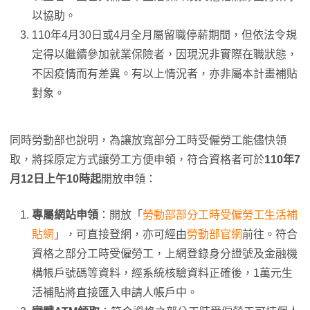
以協助。
110年4月30日或4月全月屬留職停薪期間，但依法令規
定得以繼續參加就業保險者，因現況非實際在職狀態，
不因疫情而有差異。有以上情況者，亦非屬本計畫補貼
對象。
同時勞動部也說明，為讓放寬部分工時受僱勞工能儘快領
取，將採原定方式讓勞工方便申領，符合資格者可於
110年7
月12日上午10時起
開放申領：
專屬網站申領
：開放「
勞動部部分工時受僱勞工生活補
貼網
」，可直接登網，亦可經由
勞動部官網
前往。符合
資格之部分工時受僱勞工，上網登錄身分證號及金融機
構帳戶號碼等資料，經系統核驗資料正確後，1萬元生
活補貼將直接匯入申請人帳戶中。