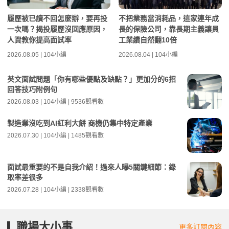
履歷被已讀不回怎麼辦，要再投
不把業務當消耗品，這家連年成
一次嗎？揭投履歷沒回應原因，
長的保險公司，靠長期主義讓員
人資教你提高面試率
工業績自然翻10倍
2026.08.05 | 104小編
2026.08.04 | 104小編
英文面試問題「你有哪些優點及缺點？」更加分的6招
回答技巧附例句
2026.08.03 | 104小編 | 9536觀看數
製造業沒吃到AI紅利大餅 商機仍集中特定產業
2026.07.30 | 104小編 | 1485觀看數
面試最重要的不是自我介紹！過來人曝5關鍵細節：錄
取率差很多
2026.07.28 | 104小編 | 2338觀看數
職場大小事
更多訂閱內容