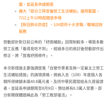
圍，並延長申請期限
擴大「部分工時受僱勞工生活補貼」適用範圍，
7/12上午10時起開放申領
【新冠肺炎防疫】，104提供十大求職／職場諮詢
服務
勞動部針對日前公佈的「紓困補助」因限制較多，導致多數
勞工反應「看得見吃不到」，經過多日的商討後勞動部作出
修正，將「放寬紓困條件」。
本次新措施主要強調放寬「自營作業者及無一定雇主之勞工
生活補貼措施」的請領資格，將納入去（109）年度個人各
類所得總額未達40.8萬元者，及持中華民國發給永久居留證
者，並延長申請期限至8月9日，預估將有6.3萬人受惠，部
分新聞媒體戲稱此為「勞工敗部復活」。