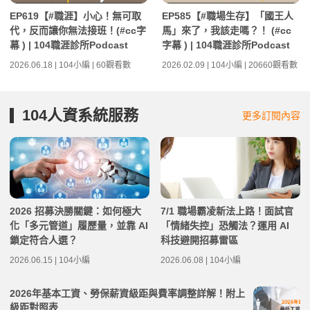
EP619【#職涯】小心！無可取
EP585【#職場生存】「國王人
代，反而讓你無法接班！(#cc字
馬」來了，我該走嗎？！ (#cc
幕 ) | 104職涯診所Podcast
字幕 ) | 104職涯診所Podcast
2026.06.18 | 104小編 | 60觀看數
2026.02.09 | 104小編 | 20660觀看數
104人資系統服務
更多訂閱內容
2026 招募決勝關鍵：如何極大
7/1 職場霸凌新法上路！面試官
化「多元管道」履歷量，並靠 AI
「情緒失控」恐觸法？運用 AI
鎖定符合人選？
科技避開招募雷區
2026.06.15 | 104小編
2026.06.08 | 104小編
2026年基本工資、勞保薪資級距與費率調整詳解！附上
級距對照表