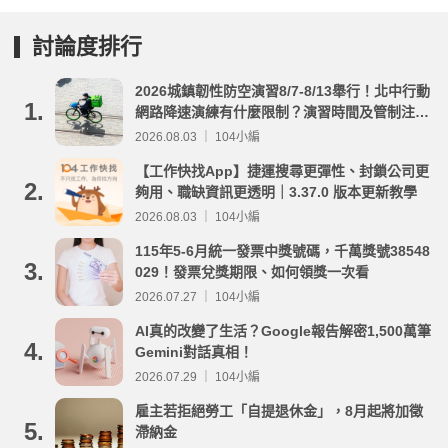
討論度排行
2026城鎮韌性防空演習8/7-8/13舉行！北中行動
1.
網路降速演練有什麼限制？演習時間及管制注意
事項整理
2026.08.03 ｜ 104小編
【工作快找App】捷運搜尋更彈性、封鎖公司更
2.
夠用、職缺資訊更透明｜3.37.0 版本更新教學
2026.08.03 ｜ 104小編
115年5-6月統一發票中獎號碼，千萬獎號38548
3.
029！發票兌獎期限、如何領獎一次看
2026.07.27 ｜ 104小編
AI真的改變了生活？Google報告解密1,500萬筆
4.
Gemini對話真相！
2026.07.29 ｜ 104小編
雇主若拒絕勞工「自提退休金」，8月起將加徵
5.
滯納金