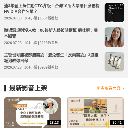
連3年登上黃仁勳GTC背板！台灣10所大學憑什麼霸榜
NVIDIA合作名單？
2026.07.30 | 104小編 | 1554觀看數
職場潛規則沒人教！00後新人慘被貼標籤 網吐槽：根
本陋習
2026.07.28 | 104小編 | 2118觀看數
主管也可能被部屬霸凌！避免發生「反向霸凌」3道護
城河教你自保
2026.07.28 | 104小編 | 8939觀看數
最新影音上架
更多影音內容 >
28:13
30:41