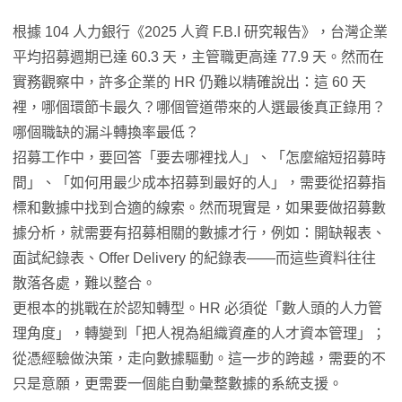
根據 104 人力銀行《2025 人資 F.B.I 研究報告》，台灣企業
平均招募週期已達 60.3 天，主管職更高達 77.9 天。然而在
實務觀察中，許多企業的 HR 仍難以精確說出：這 60 天
裡，哪個環節卡最久？哪個管道帶來的人選最後真正錄用？
哪個職缺的漏斗轉換率最低？
招募工作中，要回答「要去哪裡找人」、「怎麼縮短招募時
間」、「如何用最少成本招募到最好的人」，需要從招募指
標和數據中找到合適的線索。然而現實是，如果要做招募數
據分析，就需要有招募相關的數據才行，例如：開缺報表、
面試紀錄表、Offer Delivery 的紀錄表——而這些資料往往
散落各處，難以整合。
更根本的挑戰在於認知轉型。HR 必須從「數人頭的人力管
理角度」，轉變到「把人視為組織資產的人才資本管理」；
從憑經驗做決策，走向數據驅動。這一步的跨越，需要的不
只是意願，更需要一個能自動彙整數據的系統支援。