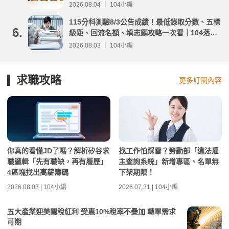
2026.08.04 ｜ 104小編
115分科測驗8/3公告成績！最低錄取分數、五標
6.
級距、回流名額、填志願攻略一次看｜104落點
分析
2026.08.03 ｜ 104小編
求職攻略
更多訂閱內容
你真的看懂JD了嗎？解析矽谷求
找工作怕踩雷？勞動部「違法雇
職邏輯「先有職缺，再有履歷」
主查詢系統」新增專區、名單無
4區塊找出高薪籌碼
下架期限！
2026.08.03 | 104小編
2026.07.31 | 104小編
五大產業迎美關稅紅利 受惠10%稅率不疊加 轉單需求
可期