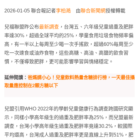
2026-01-05 聯合報記者
李柏澔
由
聯合新聞網
授權轉載
兒福聯盟昨公布
最新調查
，台灣五、六年級兒童過重及肥胖
率達30%，超過全球平均的25%，學童食用垃圾食物頻率偏
高，有一半以上每周至少喝一次手搖飲，超過60%每周至少
吃一次速食或油炸食物，這些高糖、高油、高鹽的飲食習
慣，不僅導致肥胖，更可能影響學習與情緒穩定。
延伸閱讀：
爸媽請小心！兒童飲料熱量含糖排行榜，一天最佳攝
取量應控制在2顆方糖以下
兒盟引用WHO 2022年的學齡兒童健康行為調查跨國研究顯
示，同樣小學高年級生的過重及肥胖率為25%，而兒盟最新
調查，台灣小學高年級生過重及肥胖率竟達30.2%，較國際
平均還高，台灣成人過重及肥胖率更是直線上升到51%，肥