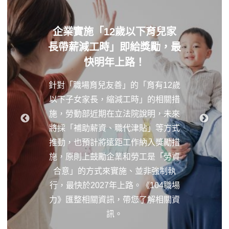
企業實施「12歲以下育兒家
長帶薪減工時」即給獎勵，最
快明年上路！
針對「職場育兒友善」的「育有12歲
以下子女家長，縮減工時」的相關措
施，勞動部近期在立法院說明，未來
將採「補助薪資、職代津貼」等方式
推動，也預計將遠距工作納入獎勵措
施，原則上鼓勵企業和勞工是「勞資
合意」的方式來實施、並非強制執
行，最快於2027年上路。《104職場
力》匯整相關資訊，帶您了解相關資
訊。