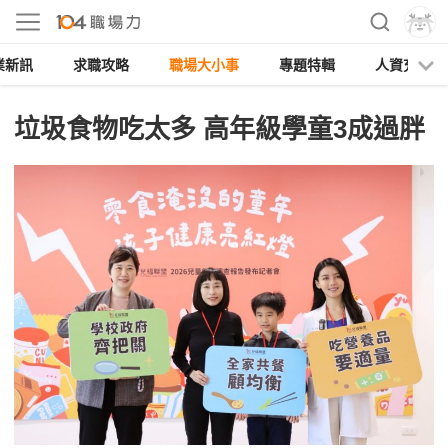
業新訊
求職攻略
職場大小事
專題特輯
人資充電
垃圾食物吃太多 高年級學童3成過胖