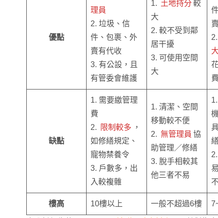
1.
土地持分
較
理員
大
2. 垃圾、信
2. 較不受到鄰
優點
件、包裹、外
2
居干擾
賣有代收
3. 可使用空間
3. 有公設，且
大
有管委會維護
1. 需要繳管理
1
1. 清潔、空間
費
移動較不便
2.
限制較多
，
2.
無管理員
協
缺點
如修繕規定、
助管理／修繕
寵物禁養令
2
3. 脫手相較其
3. 戶數多，出
他三者不易
入較複雜
樓高
10樓以上
一般不超過6樓
7