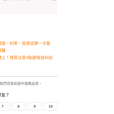
額度、利率、房貸試算一次看
很難
怪樓上！買房注意4點避噪音糾紛
我們改善和提升服務品質。
好友？
7
8
9
10