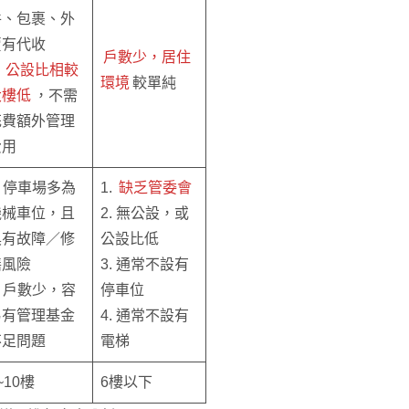
件、包裹、外
賣有代收
戶數少，居住
.
公設比相較
環境
較單純
大樓低
，不需
花費額外管理
費用
. 停車場多為
1.
缺乏管委會
機械車位，且
2. 無公設，或
具有故障／修
公設比低
繕風險
3. 通常不設有
. 戶數少，容
停車位
易有管理基金
4. 通常不設有
不足問題
電梯
~10樓
6樓以下