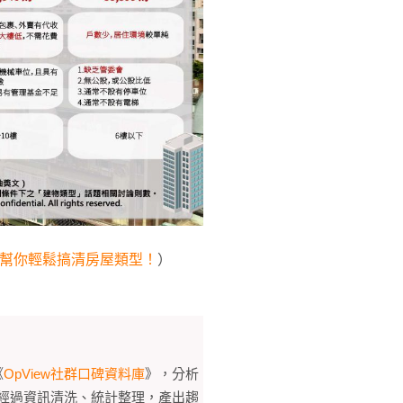
看幫你輕鬆搞清房屋類型！
）
《
OpView社群口碑資料庫
》，分析
經過資訊清洗、統計整理，產出趨