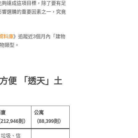
能夠達成這項目標，除了要有足
影響選購的重要因素之一，究竟
碑資料庫
》追蹤近3個月內「建物
物類型。
方便 「透天」土
華廈
公寓
212,946則）
（88,399則）
. 垃圾、信