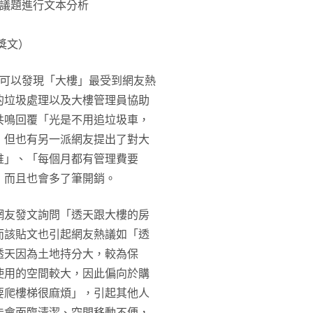
議題進行文本分析
獎文）
，可以發現「大樓」最受到網友熱
的垃圾處理以及大樓管理員協助
共鳴回覆「光是不用追垃圾車，
，但也有另一派網友提出了對大
堆」、「每個月都有管理費要
，而且也會多了筆開銷。
網友發文詢問「透天跟大樓的房
而該貼文也引起網友熱議如「透
透天因為土地持分大，較為保
使用的空間較大，因此偏向於購
要爬樓梯很麻煩」，引起其他人
能會面臨清潔、空間移動不便，