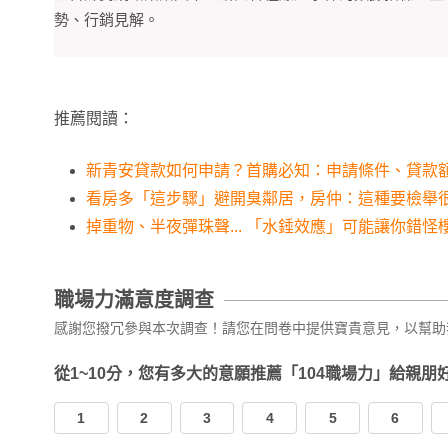
勢、行銷見解。
推薦閱讀：
新青安貸款如何申請？首購必知：申請條件、貸款
看房多「這步驟」避開臭鄰居，房仲：這種要檢舉
掉重物、半夜彈珠聲... 「水錘效應」可能讓你錯
職場力滿意度調查
感謝您撥冗參與本次調查！請您在問卷中提供寶貴意見，以幫助
從1~10分，您有多大的意願推薦「104職場力」給親朋
1
2
3
4
5
6