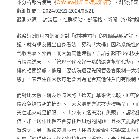
本分析報告使用《
OpView社群口碑資料庫
》，針對指定
觀測期間： 2024/02/21-2024/05/21
觀測來源： 討論區、社群網站、部落格、新聞（排除抽
觀察近3個月內網友針對「建物類型」的相關話題討論
議，就有網友提出自身看法，認為「大樓」因為系統性
代收包裹、外賣，而大贏其他建物，言論引起不少網友
直接贏透天」、「管理室代收好一點的還會幫忙代墊」
樓的相關疑慮，像是「要裝潢還要先問管委會限制一大
繳」，表示住在大樓可能會因為配合其他住戶而有限制
而對比大樓，網友也時常將「透天」拿來做比較，即有
價都負擔得起的情況下，大家還是會選擇大樓嗎？」，
天住起來就是舒服」、「少來，透天沒有失寵」，認為
值，加上居住比較不會有住戶糾紛的問題，且透天能夠
買透天；另一派網友則表示「住透天感覺打掃跟拿東西
回覆「網購盛行，懶得倒垃圾也是重點」，表示透天可