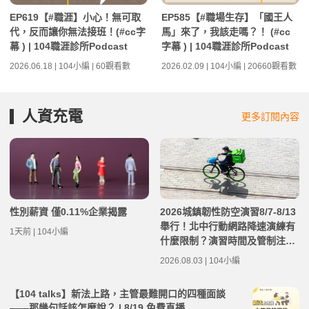
EP619【#職涯】小心！無可取
EP585【#職場生存】「國王人
代，反而讓你無法接班！(#cc字
馬」來了，我該走嗎？！ (#cc
幕 ) | 104職涯診所Podcast
字幕 ) | 104職涯診所Podcast
2026.06.18 | 104小編 | 60觀看數
2026.02.09 | 104小編 | 20660觀看數
人資充電
更多訂閱內容
性別薪資 僅0.11%企業揭露
2026城鎮韌性防空演習8/7-8/13
舉行！北中行動網路降速演練有
1天前 | 104小編
什麼限制？演習時間及管制注意
事項整理
2026.08.03 | 104小編
【104 talks】新法上路，主管最難開口的四種面談
——那幾句話該怎麼說？ | 8/19 免費直播