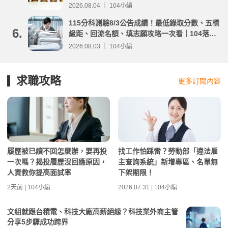
2026.08.04 ｜ 104小編
115分科測驗8/3公告成績！最低錄取分數、五標
6.
級距、回流名額、填志願攻略一次看｜104落點
分析
2026.08.03 ｜ 104小編
求職攻略
更多訂閱內容
履歷被已讀不回怎麼辦，要再投
找工作怕踩雷？勞動部「違法雇
一次嗎？揭投履歷沒回應原因，
主查詢系統」新增專區、名單無
人資教你提高面試率
下架期限！
2天前 | 104小編
2026.07.31 | 104小編
文組就跟台積電、科技大廠高薪絕緣？科技業外商主管
分享5步驟成功跨界