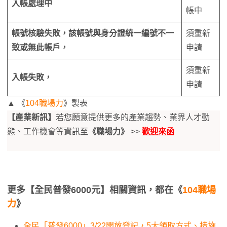
入帳處理中
帳中
帳號核驗失敗，該帳號與身分證統一編號不一
須重新
致或無此帳戶，
申請
須重新
入帳失敗，
申請
▲ 《
104職場力
》製表
【產業新訊】
若您願意提供更多的產業趨勢、業界人才動
態、工作機會等資訊至
《職場力》
>>
歡迎來函
更多【全民普發6000元】相關資訊，都在《
104職場
力
》
全民「普發6000」3/22開放登記，5大領取方式、措施