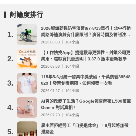
討論度排行
2026城鎮韌性防空演習8/7-8/13舉行！北中行動
1.
網路降速演練有什麼限制？演習時間及管制注意
事項整理
2026.08.03 ｜ 104小編
【工作快找App】捷運搜尋更彈性、封鎖公司更
2.
夠用、職缺資訊更透明｜3.37.0 版本更新教學
2026.08.03 ｜ 104小編
115年5-6月統一發票中獎號碼，千萬獎號38548
3.
029！發票兌獎期限、如何領獎一次看
2026.07.27 ｜ 104小編
AI真的改變了生活？Google報告解密1,500萬筆
4.
Gemini對話真相！
2026.07.29 ｜ 104小編
雇主若拒絕勞工「自提退休金」，8月起將加徵
5.
滯納金