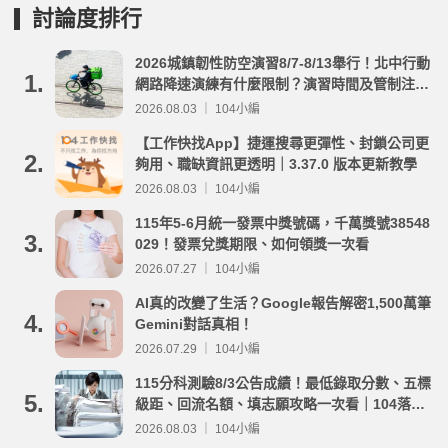
討論度排行
2026城鎮韌性防空演習8/7-8/13舉行！北中行動
1.
網路降速演練有什麼限制？演習時間及管制注意
事項整理
2026.08.03 ｜ 104小編
【工作快找App】捷運搜尋更彈性、封鎖公司更
2.
夠用、職缺資訊更透明｜3.37.0 版本更新教學
2026.08.03 ｜ 104小編
115年5-6月統一發票中獎號碼，千萬獎號38548
3.
029！發票兌獎期限、如何領獎一次看
2026.07.27 ｜ 104小編
AI真的改變了生活？Google報告解密1,500萬筆
4.
Gemini對話真相！
2026.07.29 ｜ 104小編
115分科測驗8/3公告成績！最低錄取分數、五標
5.
級距、回流名額、填志願攻略一次看｜104落點
分析
2026.08.03 ｜ 104小編