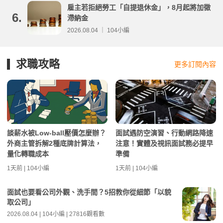
雇主若拒絕勞工「自提退休金」，8月起將加徵
6.
滯納金
2026.08.04 ｜ 104小編
求職攻略
更多訂閱內容
談薪水被Low-ball壓價怎麼辦？
面試遇防空演習、行動網路降速
外商主管拆解2種底牌計算法，
注意！實體及視訊面試務必提早
量化轉職成本
準備
1天前 | 104小編
1天前 | 104小編
面試也要看公司外觀、洗手間？5招教你從細節「以貌
取公司」
2026.08.04 | 104小編 | 27816觀看數