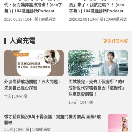
代，反而讓你無法接班！(#cc字
馬」來了，我該走嗎？！ (#cc
幕 ) | 104職涯診所Podcast
字幕 ) | 104職涯診所Podcast
2026.06.18 | 104小編 | 60觀看數
2026.02.09 | 104小編 | 20660觀看數
人資充電
更多訂閱內容
外派高薪成功關鍵！五大問題，
面試談完，先去上個廁所？約4
先測自己是否踩雷
成新世代求職者會因「這條件」
決定是否到職！
今天 | 104小編
1天前 | 104小編
徵才薪資擬沒5萬不得面議！揭露門檻將調高 涵蓋9成
職缺
1天前 | 104小編 | 1459觀看數