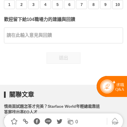
1
2
3
4
5
6
7
8
9
10
歡迎留下給104職場力的建議與回饋
送出
關聯文章
情商面試題怎答才完美？Starface World年輕總裁靠這
答案找出高EQ人才
2026.03.03 | 104小編 | 3586觀看數
0