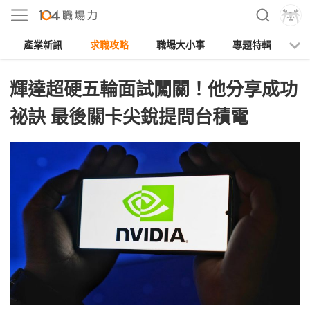
產業新訊
求職攻略
職場大小事
專題特輯
人
輝達超硬五輪面試闖關！他分享成功
祕訣 最後關卡尖銳提問台積電