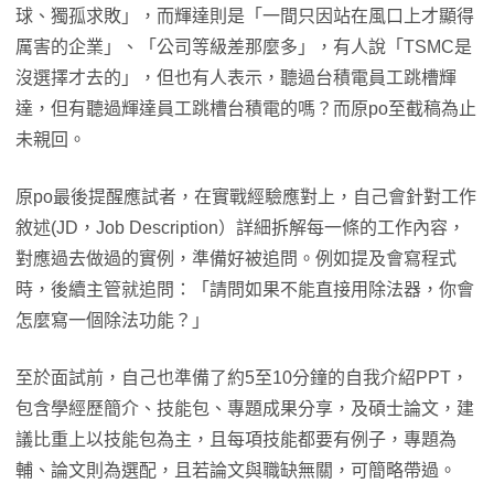
球、獨孤求敗」，而輝達則是「一間只因站在風口上才顯得
厲害的企業」、「公司等級差那麼多」，有人說「TSMC是
沒選擇才去的」，但也有人表示，聽過台積電員工跳槽輝
達，但有聽過輝達員工跳槽台積電的嗎？而原po至截稿為止
未親回。
原po最後提醒應試者，在實戰經驗應對上，自己會針對工作
敘述(JD，Job Description）詳細拆解每一條的工作內容，
對應過去做過的實例，準備好被追問。例如提及會寫程式
時，後續主管就追問：「請問如果不能直接用除法器，你會
怎麼寫一個除法功能？」
至於面試前，自己也準備了約5至10分鐘的自我介紹PPT，
包含學經歷簡介、技能包、專題成果分享，及碩士論文，建
議比重上以技能包為主，且每項技能都要有例子，專題為
輔、論文則為選配，且若論文與職缺無關，可簡略帶過。