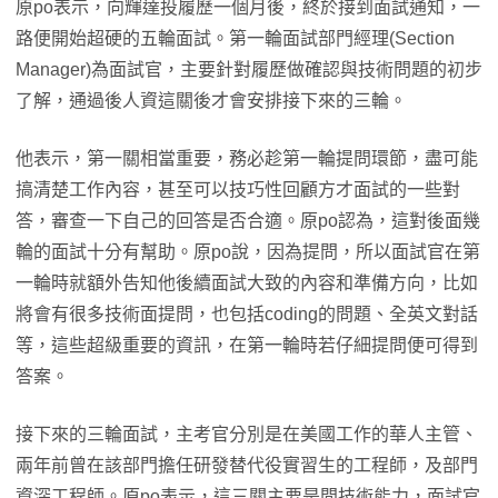
原po表示，向輝達投履歷一個月後，終於接到面試通知，一
路便開始超硬的五輪面試。第一輪面試部門經理(Section
Manager)為面試官，主要針對履歷做確認與技術問題的初步
了解，通過後人資這關後才會安排接下來的三輪。
他表示，第一關相當重要，務必趁第一輪提問環節，盡可能
搞清楚工作內容，甚至可以技巧性回顧方才面試的一些對
答，審查一下自己的回答是否合適。原po認為，這對後面幾
輪的面試十分有幫助。原po說，因為提問，所以面試官在第
一輪時就額外告知他後續面試大致的內容和準備方向，比如
將會有很多技術面提問，也包括coding的問題、全英文對話
等，這些超級重要的資訊，在第一輪時若仔細提問便可得到
答案。
接下來的三輪面試，主考官分別是在美國工作的華人主管、
兩年前曾在該部門擔任研發替代役實習生的工程師，及部門
資深工程師。原po表示，這三關主要是問技術能力，面試官