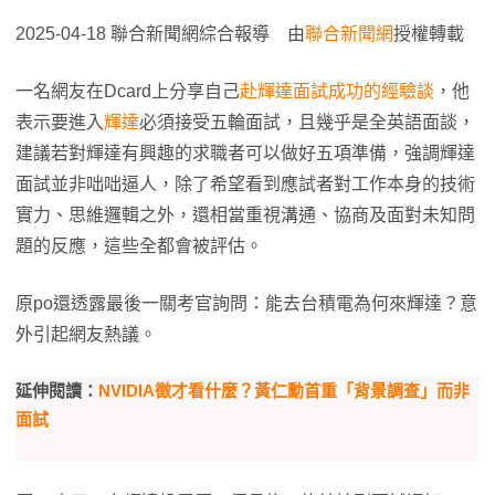
2025-04-18 聯合新聞網綜合報導 由
聯合新聞網
授權轉載
一名網友在Dcard上分享自己
赴輝達面試成功的經驗談
，他
表示要進入
輝達
必須接受五輪面試，且幾乎是全英語面談，
建議若對輝達有興趣的求職者可以做好五項準備，強調輝達
面試並非咄咄逼人，除了希望看到應試者對工作本身的技術
實力、思維邏輯之外，還相當重視溝通、協商及面對未知問
題的反應，這些全都會被評估。
原po還透露最後一關考官詢問：能去台積電為何來輝達？意
外引起網友熱議。
延伸閱讀：
NVIDIA徵才看什麼？黃仁勳首重「背景調查」而非
面試