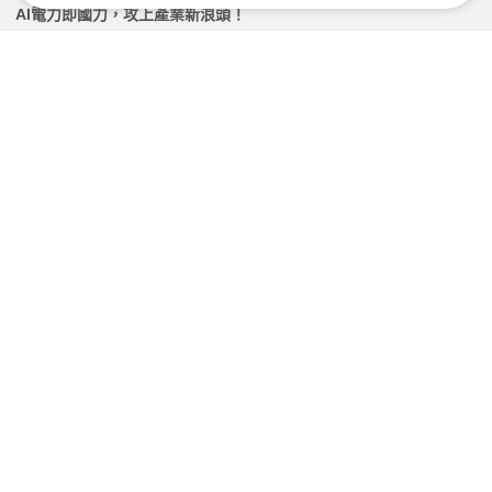
AI電力即國力，攻上產業新浪頭！
2026.03.11 | 104小編 | 2665觀看數
人才被AI面試被嚇跑？解析求職者的3大疑慮與招募應
對策略
2026.03.16 | 104小編 | 2434觀看數
面試魔王題「和主管、同事意見不合怎麼辦？」專家傳
授高EQ回答
2026.07.14 | 104小編 | 4696觀看數
面試甄選簡報怎麼說？用AI優化背景介紹，開場就放大
你的優勢
2026.05.23 | 104小編 | 2778觀看數
學習資源
課程
【線上課】做自己又有好人緣｜解決溝通困境，完勝