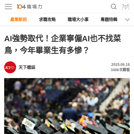
產業新訊
求職攻略
職場大小事
專題特輯
人
AI強勢取代！企業寧僱AI也不找菜
鳥，今年畢業生有多慘？
2025.06.18
天下雜誌
3406
次觀看