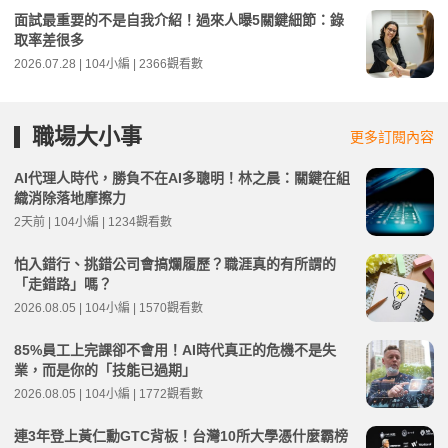
面試最重要的不是自我介紹！過來人曝5關鍵細節：錄
取率差很多
2026.07.28 | 104小編 | 2366觀看數
職場大小事
更多訂閱內容
AI代理人時代，勝負不在AI多聰明！林之晨：關鍵在組
織消除落地摩擦力
2天前 | 104小編 | 1234觀看數
怕入錯行、挑錯公司會搞爛履歷？職涯真的有所謂的
「走錯路」嗎？
2026.08.05 | 104小編 | 1570觀看數
85%員工上完課卻不會用！AI時代真正的危機不是失
業，而是你的「技能已過期」
2026.08.05 | 104小編 | 1772觀看數
連3年登上黃仁勳GTC背板！台灣10所大學憑什麼霸榜