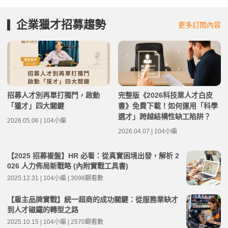
企業獵才招募趨勢
更多訂閱內容
招募人才別再單打獨鬥，啟動
完整版《2026科技業人才白皮
「獵才」四大關鍵
書》免費下載！如何運用「科學
選才」跨越結構性缺工陷阱？
2026.05.06 | 104小編
2026.04.07 | 104小編
【2025 招募複盤】HR 必看：從真實困境出發，解析 2
026 人力佈局新戰略 (內附實戰工具書)
2025.12.31 | 104小編 | 3098觀看數
【雇主品牌實戰】統一超商的成功關鍵：從服務業缺才
到人才磁鐵的轉型之路
2025.10.15 | 104小編 | 2570觀看數