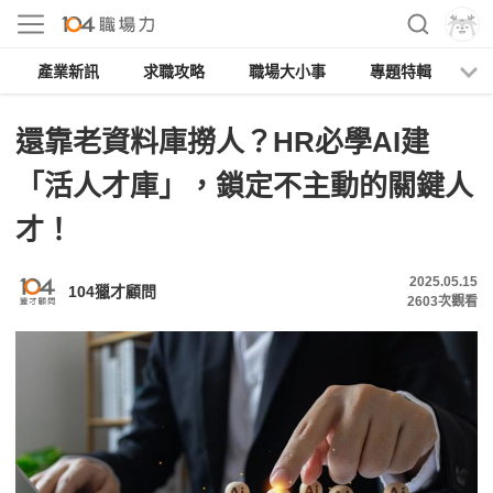
產業新訊
求職攻略
職場大小事
專題特輯
人
還靠老資料庫撈人？HR必學AI建
「活人才庫」，鎖定不主動的關鍵人
才！
2025.05.15
104獵才顧問
2603
次觀看