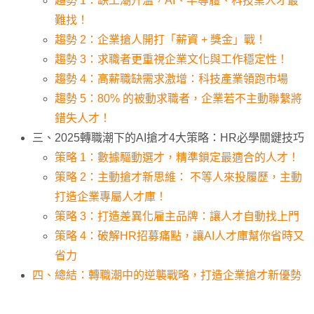
趨勢 1：缺工潮升溫，AI、半導體、科技業人才最
難找！
趨勢 2：企業搶人開打「薪資 + 獎金」戰！
趨勢 3：求職者更重視企業文化與工作穩定性！
趨勢 4：高薪職缺需求激增：科技產業領跑市場
趨勢 5：80% 的被動求職者，企業若不主動聯繫將
錯失人才！
三、2025轉職潮下的AI搶才4大策略：HR必學關鍵技巧
策略 1：數據驅動選才，精準鎖定最適合的人才！
策略 2：主動搶才新思維： 不等人來投履歷，主動
打造企業專屬人才庫！
策略 3：打造差異化雇主品牌：讓人才自動找上門
策略 4：破解HR招募痛點，讓AI人才庫幫你省時又
省力
四、總結：轉職潮中的逆襲戰略，打造企業搶才新優勢