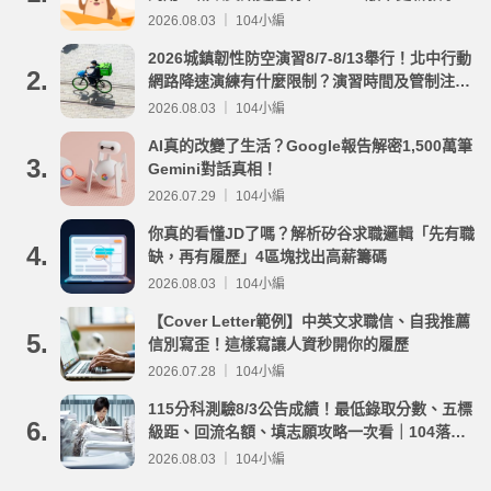
2026.08.03 ｜ 104小編
2026城鎮韌性防空演習8/7-8/13舉行！北中行動
2.
網路降速演練有什麼限制？演習時間及管制注意
事項整理
2026.08.03 ｜ 104小編
AI真的改變了生活？Google報告解密1,500萬筆
3.
Gemini對話真相！
2026.07.29 ｜ 104小編
你真的看懂JD了嗎？解析矽谷求職邏輯「先有職
4.
缺，再有履歷」4區塊找出高薪籌碼
2026.08.03 ｜ 104小編
【Cover Letter範例】中英文求職信、自我推薦
5.
信別寫歪！這樣寫讓人資秒開你的履歷
2026.07.28 ｜ 104小編
115分科測驗8/3公告成績！最低錄取分數、五標
6.
級距、回流名額、填志願攻略一次看｜104落點
分析
2026.08.03 ｜ 104小編