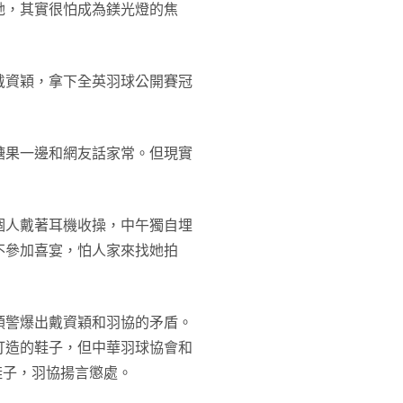
她，其實很怕成為鎂光燈的焦
戴資穎，拿下全英羽球公開賽冠
糖果一邊和網友話家常。但現實
個人戴著耳機收操，中午獨自埋
不參加喜宴，怕人家來找她拍
預警爆出戴資穎和羽協的矛盾。
打造的鞋子，但中華羽球協會和
鞋子，羽協揚言懲處。