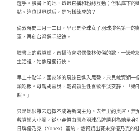
選手。臉書上的她，透過直播和粉絲互動；但私底下的
點。這位世界球后，是怎樣練成的？
倫敦時間三月十二日，早已是全球女子羽球排名第一的
軍，再創台灣選手紀錄。
臉書上的戴資穎，直播時會唱偶像林俊傑的歌、一邊吃
生活裡，她像是獨行俠。
早上十點半，國家隊的晨練已進入尾聲。只見戴資穎一
頭吃飯。母親胡蓉說，戴資穎生性喜歡平淡安靜，「她
照。」
只是她很難去選擇不成為新聞主角。去年里約奧運，無
戴資穎大小腳，從小穿慣由國產羽球品牌勝利為她量身
日牌優乃克（Yonex）簽約，戴資穎出賽未穿優乃克的