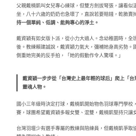
父親戴楠凱叫女兒專心練球，但雙方劍拔弩張，讓看似
坐，八十六歲的奶奶也急壞了，直說若要賠錢，乾脆賣
持一個單純、低調、能夠專心的淨土。
戴資穎有如女版卜派，從小力大過人。念幼稚園時，全
後。教練賴建誠說，戴資穎力氣大，彌補她身高劣勢。
側重她完美的反手拍，「她的假動作令人驚嘆。」
戴資穎一步步從「台灣史上最年輕的球后」爬上「台
靈魂人物。
國小三年級時決定打球，戴楠凱開始物色羽球專門學校
賽，球團希望戴資穎多報女雙、混雙，戴楠凱堅持只讓
台灣羽壇少有選手專屬的教練與陪練員，但戴楠凱爭取