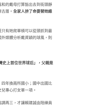
溫和的戴母打算豁出去到街頭靜
掉古厝。
全家人拚了命要替她維
班只有她爬單槓可以從頭抓到最
國外媒體分析戴資穎的球風，則
灣史上首位世界球后」，父親是
，四年換兩所國小；國中出國比
女兒專心打女單一項。
協調再三，才讓賴建誠由陪練員