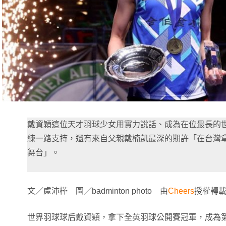
戴資穎這位天才羽球少女用實力說話、成為在位最長的
練一路支持，還有來自父親戴楠凱最深的期許「在台灣
舞台」。
文／盧沛樺 圖／badminton photo 由
Cheers
授權轉
世界羽球球后戴資穎，拿下全英羽球公開賽冠軍，成為