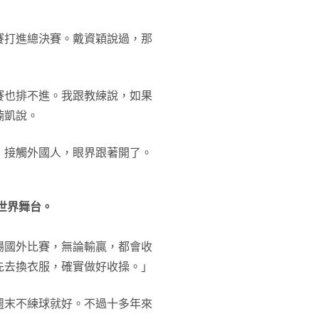
賽打進總決賽。戴資穎說過，那
賽也排不進。我跟教練說，如果
楠凱說。
，接觸外國人，眼界跟著開了。
世界舞台。
場國外比賽，無論輸贏，都會收
先去換衣服，確實做好收操。」
週末不練球就好。不過十多年來