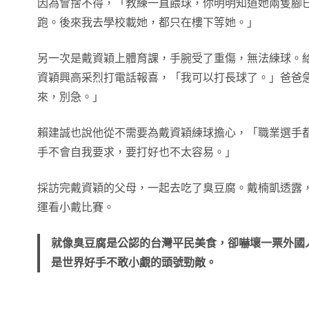
因為會捨不得，「教練一直餵球，你明明知道她兩隻腳
跑。後來我去學校載她，都只在樓下等她。」
另一次是戴資穎上體育課，手腕受了重傷，無法練球。
資穎興高采烈打電話報喜，「我可以打長球了。」爸爸
來，別急。」
賴建誠也說他從不需要為戴資穎練球擔心，「職業選手
手不會自我要求，要打好也不太容易。」
採訪完戴資穎的父母，一起去吃了臭豆腐。戴楠凱透露
運看小戴比賽。
就像臭豆腐是公認的台灣平民美食，卻嚇壞一票外國
是世界好手不敢小覷的頭號勁敵。