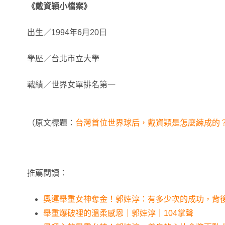
《戴資穎小檔案》
出生／1994年6月20日
學歷／台北市立大學
戰績／世界女單排名第一
（原文標題：
台灣首位世界球后，戴資穎是怎麼練成的
推薦閱讀：
奧運舉重女神奪金！郭婞淳：有多少次的成功，背
舉重爆破裡的溫柔感恩｜郭婞淳｜104掌聲