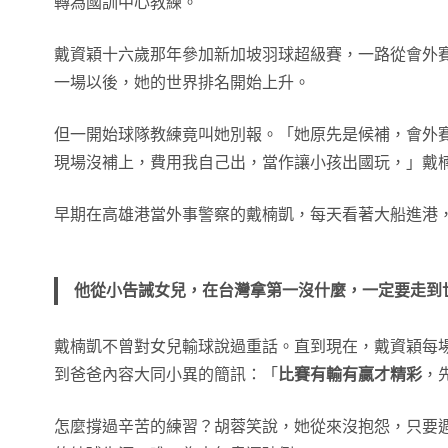
轉為國訓中心教練。
戴資穎十六歲那年參加新加坡羽球超級賽，一路從會外
一場以後，她的世界排名開始上升。
但一開始球隊教練竟叫她別報。「她原先是候補，會外
現場沒補上，費用我自己出，當作讓小孩出國玩，」戴
早期在高雄港當外事警察的戴楠凱，每天看著大船進港
他從小告誡女兒，在台灣拿第一沒什麼，一定要走到
戴楠凱不曾對女兒輸球說過重話。直到現在，戴資穎每
到爸爸內容大同小異的簡訊：「
比賽有輸有贏才精彩
，
怎麼撐過辛苦的練習？胡蓉笑說，她從來沒抱怨，只要