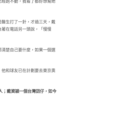
已經跑不動，我看了都好想幫她
給醫生打了一針，才過三天，戴
急著在電話另一頭說，「慢慢
都清楚自己要什麼，如果一個選
，他和球友已在計劃要去東京奧
人；戴資穎一個台灣囝仔，如今