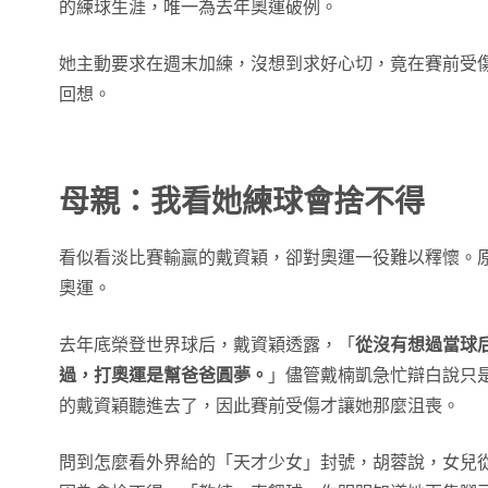
的練球生涯，唯一為去年奧運破例。
她主動要求在週末加練，沒想到求好心切，竟在賽前受
回想。
母親：我看她練球會捨不得
看似看淡比賽輸贏的戴資穎，卻對奧運一役難以釋懷。
奧運。
去年底榮登世界球后，戴資穎透露，「
從沒有想過當球
過，打奧運是幫爸爸圓夢。
」儘管戴楠凱急忙辯白說只
的戴資穎聽進去了，因此賽前受傷才讓她那麼沮喪。
問到怎麼看外界給的「天才少女」封號，胡蓉說，女兒