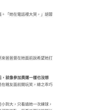
傷。「她在電話裡大哭，」胡蓉
原來爸爸曾在她面前說希望她打
后，就像參加奧運一樣也沒想
是在親友面前開玩笑，總之乖巧
從小到大，只看過她一次練球，