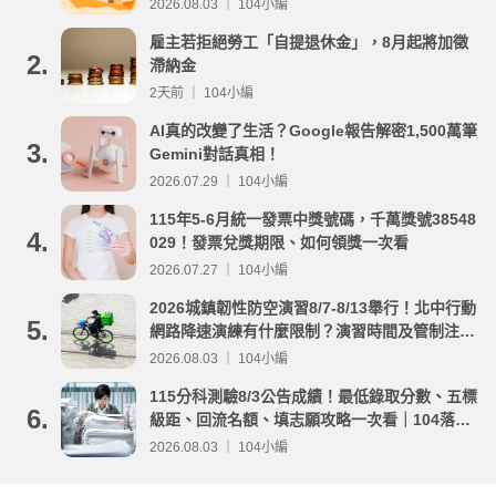
2026.08.03 ｜ 104小編
雇主若拒絕勞工「自提退休金」，8月起將加徵
2.
滯納金
2天前 ｜ 104小編
AI真的改變了生活？Google報告解密1,500萬筆
3.
Gemini對話真相！
2026.07.29 ｜ 104小編
115年5-6月統一發票中獎號碼，千萬獎號38548
4.
029！發票兌獎期限、如何領獎一次看
2026.07.27 ｜ 104小編
2026城鎮韌性防空演習8/7-8/13舉行！北中行動
5.
網路降速演練有什麼限制？演習時間及管制注意
事項整理
2026.08.03 ｜ 104小編
115分科測驗8/3公告成績！最低錄取分數、五標
6.
級距、回流名額、填志願攻略一次看｜104落點
分析
2026.08.03 ｜ 104小編