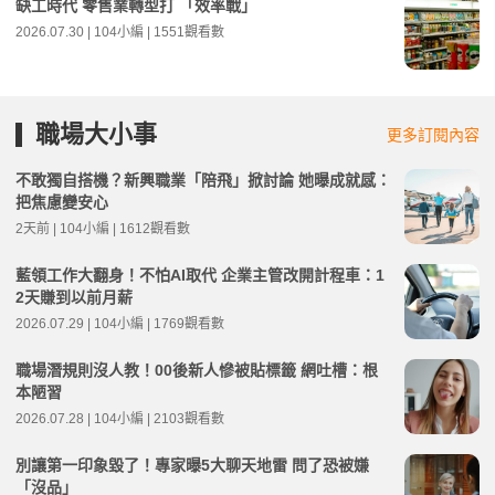
缺工時代 零售業轉型打 「效率戰」
2026.07.30 | 104小編 | 1551觀看數
職場大小事
更多訂閱內容
不敢獨自搭機？新興職業「陪飛」掀討論 她曝成就感：
把焦慮變安心
2天前 | 104小編 | 1612觀看數
藍領工作大翻身！不怕AI取代 企業主管改開計程車：1
2天賺到以前月薪
2026.07.29 | 104小編 | 1769觀看數
職場潛規則沒人教！00後新人慘被貼標籤 網吐槽：根
本陋習
2026.07.28 | 104小編 | 2103觀看數
別讓第一印象毀了！專家曝5大聊天地雷 問了恐被嫌
「沒品」