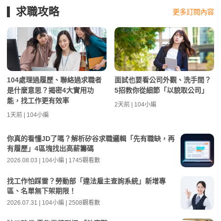
求職攻略
更多訂閱內容
104處理過履歷、聯絡過求職者
面試也要看公司外觀、洗手間？
是什麼意思？揭密4大實用功
5招教你從細節「以貌取公司」
能，找工作更有效率
2天前 | 104小編
1天前 | 104小編
你真的看懂JD了嗎？解析矽谷求職邏輯「先有職缺，再
有履歷」4區塊找出高薪籌碼
2026.08.03 | 104小編 | 1745觀看數
找工作怕踩雷？勞動部「違法雇主查詢系統」新增專
區、名單無下架期限！
2026.07.31 | 104小編 | 2508觀看數