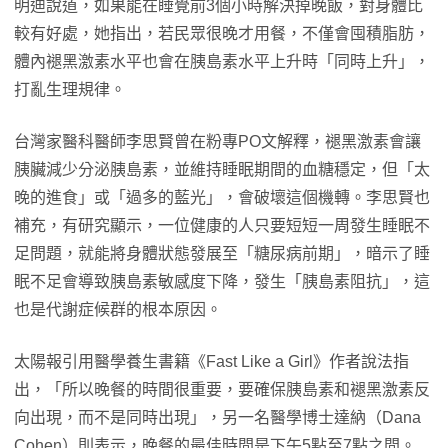
明迪說道，如果能在睡覺前3個小時解決掉晚飯，對身體比
較有好處，她指出，若民眾很晚才用餐，不僅會囤積脂肪，
體內褪黑激素水平也會在胰島素水平上升時「同時上升」，
打亂生理規律。
台灣家醫科醫師李思賢曾在粉專PO文解釋，褪黑激素會讓
胰臟減少分泌胰島素，並維持睡眠期間的血糖穩定，但「太
晚的進食」或「過多的藍光」，會破壞這個機轉。李思賢也
補充，有研究顯示，一位健康的人只要短短一周發生睡眠不
足問題，就能將身體狀態發展至「糖尿病前期」，暗示了睡
眠不足會導致胰島素敏感度下降，發生「胰島素阻抗」，這
也是代謝症候群的根本原因。
太陽報引用醫學養生書籍《Fast Like a Girl》作者說法指
出，「所以晚餐的時間很重要，要確保胰島素和褪黑激素反
向出現，而不是同時出現」，另一名醫學博士達納（Dana
Cohen）則表示，晚餐的最佳時間是下午5點至7點之間。