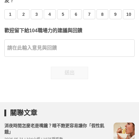
友？
1
2
3
4
5
6
7
8
9
10
歡迎留下給104職場力的建議與回饋
送出
關聯文章
消夜時間怎麼老是嘴饞？睡不飽更容易讓你「假性飢
餓」