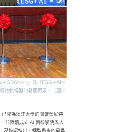
SDGs＝∞」及「ESG＋AI＝
永續雙軌轉型的發展願景。（圖／
」已成為淡江大學的關鍵發展特
轉型，並陸續成立 AI 創智學院與人
中。葛煥昭指出，轉型帶來的最具