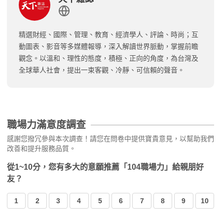
精選財經、國際、管理、教育、經濟學人、評論、時尚；互
動圖表、影音等多媒體報導，深入解讀世界脈動，掌握前瞻
觀念。以溫和、理性的態度，積極、正向的角度，為台灣及
全球華人社會，提出一束客觀、冷靜、可信賴的聲音。
職場力滿意度調查
感謝您撥冗參與本次調查！請您在問卷中提供寶貴意見，以幫助我們
改善和提升服務品質。
從1~10分，您有多大的意願推薦「104職場力」給親朋好
友？
1
2
3
4
5
6
7
8
9
10