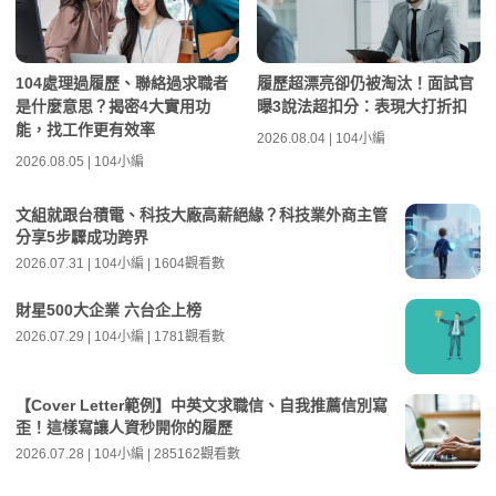
104處理過履歷、聯絡過求職者
履歷超漂亮卻仍被淘汰！面試官
是什麼意思？揭密4大實用功
曝3說法超扣分：表現大打折扣
能，找工作更有效率
2026.08.04 | 104小編
2026.08.05 | 104小編
文組就跟台積電、科技大廠高薪絕緣？科技業外商主管
分享5步驟成功跨界
2026.07.31 | 104小編 | 1604觀看數
財星500大企業 六台企上榜
2026.07.29 | 104小編 | 1781觀看數
【Cover Letter範例】中英文求職信、自我推薦信別寫
歪！這樣寫讓人資秒開你的履歷
2026.07.28 | 104小編 | 285162觀看數