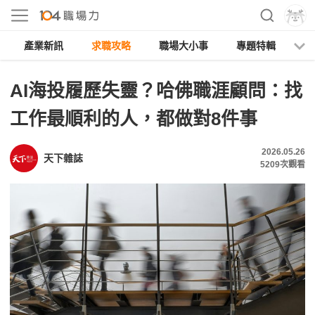
產業新訊
求職攻略
職場大小事
專題特輯
人
AI海投履歷失靈？哈佛職涯顧問：找
工作最順利的人，都做對8件事
2026.05.26
天下雜誌
5209
次觀看