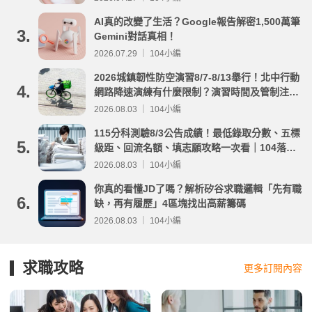
AI真的改變了生活？Google報告解密1,500萬筆
3.
Gemini對話真相！
2026.07.29 ｜ 104小編
2026城鎮韌性防空演習8/7-8/13舉行！北中行動
4.
網路降速演練有什麼限制？演習時間及管制注意
事項整理
2026.08.03 ｜ 104小編
115分科測驗8/3公告成績！最低錄取分數、五標
5.
級距、回流名額、填志願攻略一次看｜104落點
分析
2026.08.03 ｜ 104小編
你真的看懂JD了嗎？解析矽谷求職邏輯「先有職
6.
缺，再有履歷」4區塊找出高薪籌碼
2026.08.03 ｜ 104小編
求職攻略
更多訂閱內容