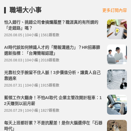
職場大小事
更多訂閱內容
怕入錯行、挑錯公司會搞爛履歷？職涯真的有所謂的
「走錯路」嗎？
2026.08.05 | 104小編 | 1561觀看數
AI時代該如何辨識人才的「簡報溝通力」？HR招募篩
選新指標：「台灣簡報認證」
2026.08.03 | 104小編 | 2018觀看數
光靠社交手腕留不住人脈！3步價值分析，讓貴人自己
靠過來
2026.07.31 | 104小編 | 1915觀看數
藍領工作大翻身！不怕AI取代 企業主管改開計程車：1
2天賺到以前月薪
2026.07.29 | 104小編 | 1827觀看數
每天上班都好累？不是抗壓差！是你大腦還停在「石器
時代」