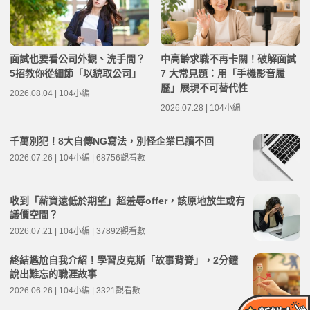
面試也要看公司外觀、洗手間？
中高齡求職不再卡關！破解面試
5招教你從細節「以貌取公司」
7 大常見題：用「手機影音履
歷」展現不可替代性
2026.08.04 | 104小編
2026.07.28 | 104小編
千萬別犯！8大自傳NG寫法，別怪企業已讀不回
2026.07.26 | 104小編 | 68756觀看數
收到「薪資遠低於期望」超羞辱offer，該原地放生或有
議價空間？
2026.07.21 | 104小編 | 37892觀看數
終結尷尬自我介紹！學習皮克斯「故事背脊」，2分鐘
說出難忘的職涯故事
2026.06.26 | 104小編 | 3321觀看數