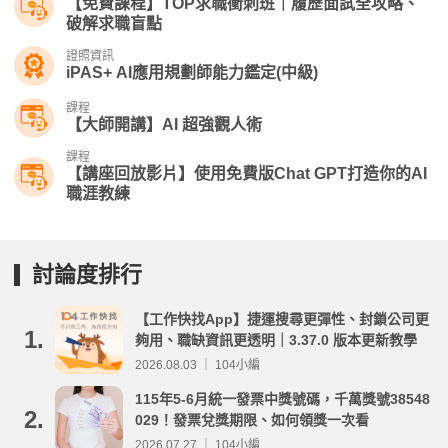
【免費課程】TOP求職衝刺班｜履歷面試全攻略、
破解求職盲點
證照資訊
iPAS+ AI應用規劃師能力鑑定(中級)
課程
【大師開講】AI 超強觀人術
課程
【講座回放影片】使用免費版Chat GPT打造你的AI
職涯教練
討論度排行
【工作快找App】捷運搜尋更彈性、封鎖公司更
1.
夠用、職缺資訊更透明｜3.37.0 版本更新教學
2026.08.03 ｜ 104小編
115年5-6月統一發票中獎號碼，千萬獎號38548
2.
029！發票兌獎期限、如何領獎一次看
2026.07.27 ｜ 104小編