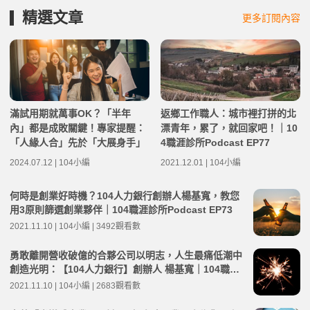
精選文章
更多訂閱內容
滿試用期就萬事OK？「半年
返鄉工作職人：城市裡打拼的北
內」都是成敗關鍵！專家提醒：
漂青年，累了，就回家吧！｜10
「人緣人合」先於「大展身手」
4職涯診所Podcast EP77
2024.07.12 | 104小編
2021.12.01 | 104小編
何時是創業好時機？104人力銀行創辦人楊基寬，教您
用3原則篩選創業夥伴｜104職涯診所Podcast EP73
2021.11.10 | 104小編 | 3492觀看數
勇敢離開營收破億的合夥公司以明志，人生最痛低潮中
創造光明：【104人力銀行】創辦人 楊基寬｜104職涯
診所Podcast EP72
2021.11.10 | 104小編 | 2683觀看數