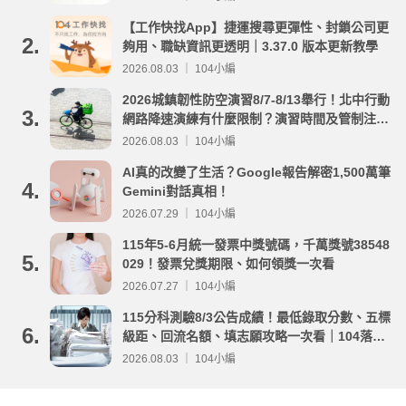
【工作快找App】捷運搜尋更彈性、封鎖公司更
2.
夠用、職缺資訊更透明｜3.37.0 版本更新教學
2026.08.03 ｜ 104小編
2026城鎮韌性防空演習8/7-8/13舉行！北中行動
3.
網路降速演練有什麼限制？演習時間及管制注意
事項整理
2026.08.03 ｜ 104小編
AI真的改變了生活？Google報告解密1,500萬筆
4.
Gemini對話真相！
2026.07.29 ｜ 104小編
115年5-6月統一發票中獎號碼，千萬獎號38548
5.
029！發票兌獎期限、如何領獎一次看
2026.07.27 ｜ 104小編
115分科測驗8/3公告成績！最低錄取分數、五標
6.
級距、回流名額、填志願攻略一次看｜104落點
分析
2026.08.03 ｜ 104小編