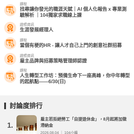
課程
找尋讓你發光的職涯天賦｜AI 個人化報告 x 專業測
驗解析 ｜104獨家求職線上課
證照資訊
生涯發展經理人
課程
當個有梗的HR - 讓人才自己上門的創意社群招募
證照資訊
雇主品牌與招募策略管理師認證
課程
人生轉型工作坊：預備生命下一座高峰，你中年轉型
的起航點——6/30(日)
討論度排行
雇主若拒絕勞工「自提退休金」，8月起將加徵
1.
滯納金
2026.08.04 ｜ 104小編