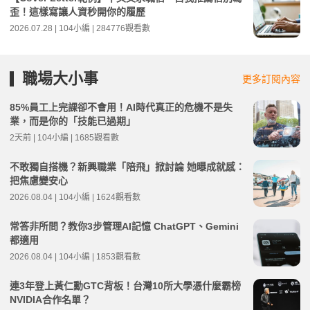
歪！這樣寫讓人資秒開你的履歷
2026.07.28 | 104小編 | 284776觀看數
職場大小事
更多訂閱內容
85%員工上完課卻不會用！AI時代真正的危機不是失
業，而是你的「技能已過期」
2天前 | 104小編 | 1685觀看數
不敢獨自搭機？新興職業「陪飛」掀討論 她曝成就感：
把焦慮變安心
2026.08.04 | 104小編 | 1624觀看數
常答非所問？教你3步管理AI記憶 ChatGPT、Gemini
都適用
2026.08.04 | 104小編 | 1853觀看數
連3年登上黃仁勳GTC背板！台灣10所大學憑什麼霸榜
NVIDIA合作名單？