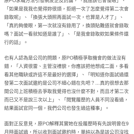
原PO求職方法引發網友正反討論，「我應該也會傻眼」、
「如果是我我也覺得妳很煩，拒絕一次了怎麼覺得第二次會
錄取呢」、「換張大頭照再面試一次，也算是人才了」、
「真的夠傻眼，第一次就沒有錄用了，換頭貼難道就會錄取
嗎？面試一看就知道是誰了」、「是我會錄取欸如果條件還
行的話」。
也有人認為是公司的問題，原PO積極爭取機會的做法沒有
錯，「人資很雷、主管沒禮貌，你應該把他想成二面，多看
看其他職缺或許這不是最好的選擇」、「明知道你面試過還
發第二次面試邀約是公司不細心錯在先吧？…真的很想去那
間公司上班積極去爭取我覺得也沒什麼不對，而且才第二次
而已又不是說三次以上」、「閱覽履歷的人員不同沒看過，
結果面試官同一個，我們公司也發生過這種事」。
面對正反意見，原PO解釋其實她在投履歷時有先說明曾在9
月時面試過，所以收到面試邀約時，單純以為是該公司沒找