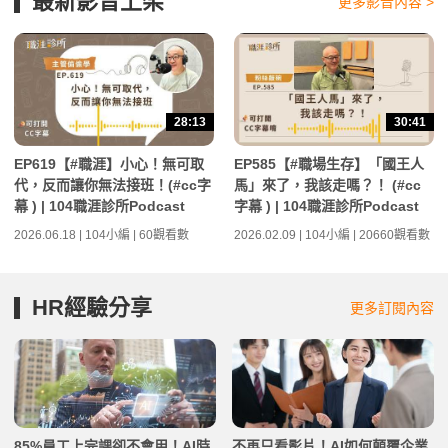
最新影音上架
更多影音內容 >
28:13
30:41
EP619【#職涯】小心！無可取
EP585【#職場生存】「國王人
代，反而讓你無法接班！(#cc字
馬」來了，我該走嗎？！ (#cc
幕 ) | 104職涯診所Podcast
字幕 ) | 104職涯診所Podcast
2026.06.18 | 104小編 | 60觀看數
2026.02.09 | 104小編 | 20660觀看數
HR經驗分享
更多訂閱內容
85%員工上完課卻不會用！AI時
不再只看影片！AI如何顛覆企業