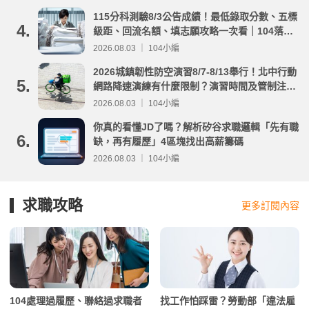
115分科測驗8/3公告成績！最低錄取分數、五標
4.
級距、回流名額、填志願攻略一次看｜104落點
分析
2026.08.03 ｜ 104小編
2026城鎮韌性防空演習8/7-8/13舉行！北中行動
5.
網路降速演練有什麼限制？演習時間及管制注意
事項整理
2026.08.03 ｜ 104小編
你真的看懂JD了嗎？解析矽谷求職邏輯「先有職
6.
缺，再有履歷」4區塊找出高薪籌碼
2026.08.03 ｜ 104小編
求職攻略
更多訂閱內容
104處理過履歷、聯絡過求職者
找工作怕踩雷？勞動部「違法雇