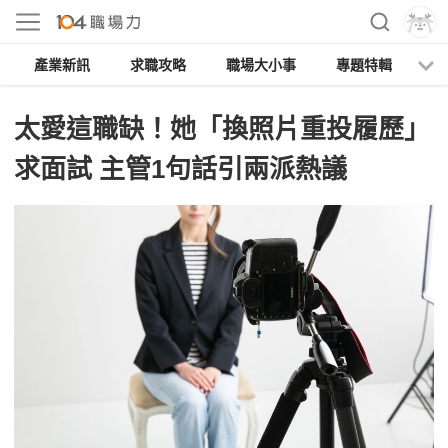
產業新訊
求職攻略
職場大小事
專題特輯
人
太愛這職缺！她「換照片重投履歷」
求面試 主管1句話引兩派熱議