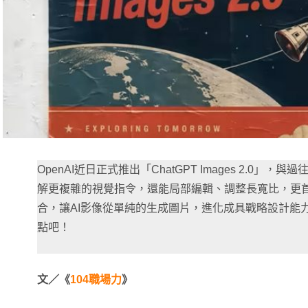
OpenAI近日正式推出「ChatGPT Images 2.0」，與過
解更複雜的視覺指令，還能局部編輯、調整長寬比，更
合，讓AI影像從單純的生成圖片，進化成具戰略設計能
點吧！
文／《
104職場力
》