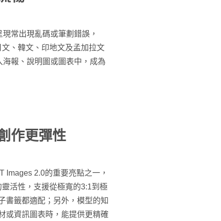
呈現常出現亂碼或筆劃錯誤，
文、日文、韓文、印地文及孟加拉文
入海報、說明圖或圖表中，成為
，創作更彈性
mages 2.0的重要亮點之一，
高的靈活性，支援從極寬的3:1到極
電子書籤都適配；另外，模型的知
素材或資訊圖表時，能提供更精確