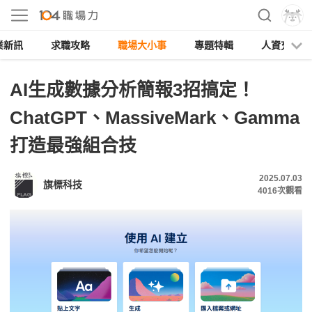
業新訊
求職攻略
職場大小事
專題特輯
人資充電
AI生成數據分析簡報3招搞定！
ChatGPT、MassiveMark、Gamma
打造最強組合技
2025.07.03
旗標科技
4016
次觀看