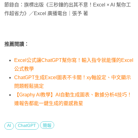
節錄自：旗標出版《三秒鐘的出其不意！Excel × AI 幫你工
作超省力》／Excel 廣播電台｜張予 著
推薦閱讀：
Excel公式讓ChatGPT幫你寫！輸入指令就能懂的Excel
公式教學
ChatGPT生成Excel圖表不卡關！xy軸設定、中文顯示
問題輕鬆搞定
【Graphy AI教學】AI自動生成圖表、數據分析4技巧！
連報告都能一鍵生成的靈感救星
AI
ChatGPT
簡報