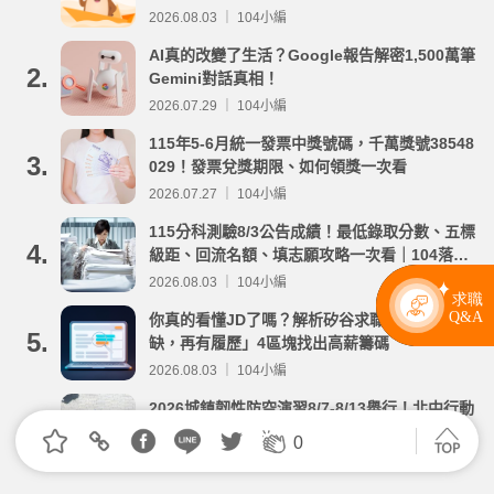
2026.08.03 ｜ 104小編
AI真的改變了生活？Google報告解密1,500萬筆
2.
Gemini對話真相！
2026.07.29 ｜ 104小編
115年5-6月統一發票中獎號碼，千萬獎號38548
3.
029！發票兌獎期限、如何領獎一次看
2026.07.27 ｜ 104小編
115分科測驗8/3公告成績！最低錄取分數、五標
4.
級距、回流名額、填志願攻略一次看｜104落點
分析
2026.08.03 ｜ 104小編
你真的看懂JD了嗎？解析矽谷求職邏輯「先有職
5.
缺，再有履歷」4區塊找出高薪籌碼
2026.08.03 ｜ 104小編
2026城鎮韌性防空演習8/7-8/13舉行！北中行動
6.
網路降速演練有什麼限制？演習時間及管制注意
0
事項整理
2026.08.03 ｜ 104小編