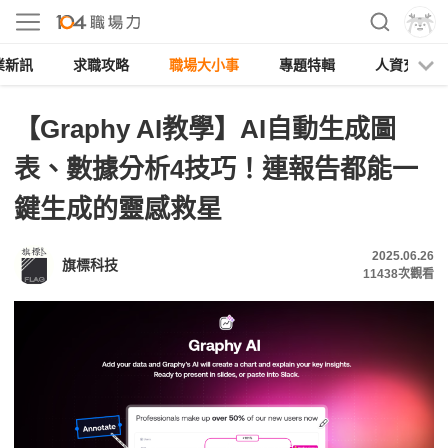
業新訊
求職攻略
職場大小事
專題特輯
人資充電
【Graphy AI教學】AI自動生成圖
表、數據分析4技巧！連報告都能一
鍵生成的靈感救星
2025.06.26
旗標科技
11438
次觀看