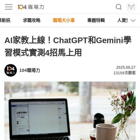
業新訊
求職攻略
職場大小事
專題特輯
人資充電
AI家教上線！ChatGPT和Gemini學
習模式實測4招馬上用
2025.08.27
104職場力
13159
次觀看