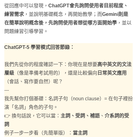
從回應中可以發現，
ChatGPT會先詢問使用者目前程度、
練習需求
，並說明基礎概念，再開始教學；而
Gemini則是
在簡單說明概念後，先詢問使用者想從哪方面開始學
，並以
問題練習引導學習。
ChatGPT-5 學習模式回答節錄：
我們先從你的程度確認一下：你現在是想要
高中英文的文法
層級
（像是準備考試用的），還是比較偏向
日常英文應用
（會話、寫作要自然）呢？
---
我先幫你打個基礎：名詞子句（noun clause）= 在句子裡扮
演「名詞」角色的子句。
👉 換句話說，它可以當：
主詞、受詞、補語
、
介系詞的受
詞
例子一步一步看（先簡單版）：
當主詞