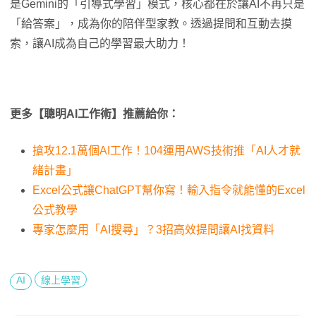
是Gemini的「引導式學習」模式，核心都在於讓AI不再只是
「給答案」，成為你的陪伴型家教。透過提問和互動去摸
索，讓AI成為自己的學習最大助力！
更多【聰明AI工作術】推薦給你：
搶攻12.1萬個AI工作！104運用AWS技術推「AI人才就
緒計畫」
Excel公式讓ChatGPT幫你寫！輸入指令就能懂的Excel
公式教學
專家怎麼用「AI搜尋」？3招高效提問讓AI找資料
AI
線上學習