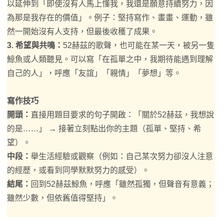
以延伸到「即使沒有人馬上懂我，我還是願意持續努力，因
為那是我存在的價值」。例子：堅持寫作、畫畫、運動，雖
然一開始沒有人支持，但最後收穫了成果。
3. 希望與共鳴：
52赫茲的歌聲，也可能在某一天，被另一隻
鯨魚或人類聽見。可以寫「在孤單之中，我期待能遇到理解
自己的人」，呼應「友誼」「親情」「夢想」等。
寫作技巧
開頭：
直接用題目要求的句子開啟：「關於52赫茲，我想說
的是……」 → 接著立刻點出你的主題（孤單、堅持、希
望）。
中段：
舉生活經驗或觀察（例如：自己某次努力卻沒人注意
的經歷，或看到同學默默努力的感受）。
結尾：
回到52赫茲鯨魚，呼應「雖然孤獨，但聲音有意義；
雖然少數，但依舊值得堅持」。