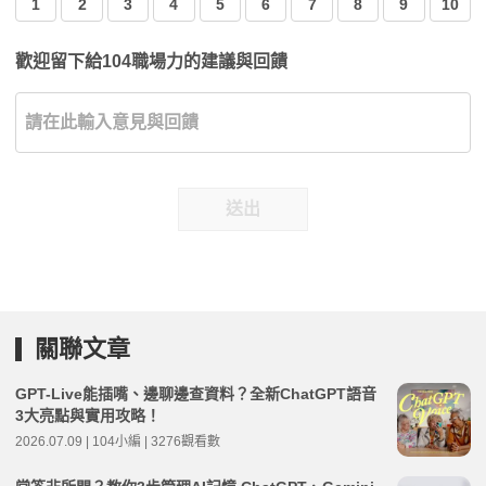
1
2
3
4
5
6
7
8
9
10
歡迎留下給104職場力的建議與回饋
送出
關聯文章
GPT-Live能插嘴、邊聊邊查資料？全新ChatGPT語音
3大亮點與實用攻略！
2026.07.09 | 104小編 | 3276觀看數