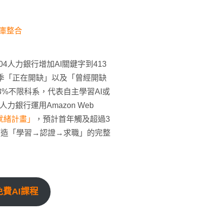
料庫整合
4人力銀行增加AI關鍵字到413
二季「正在開缺」以及「曾經開缺
.3%不限科系，代表自主學習AI或
力銀行運用Amazon Web
就緒計畫」
，預計首年觸及超過3
打造「學習→認證→求職」的完整
免費AI課程