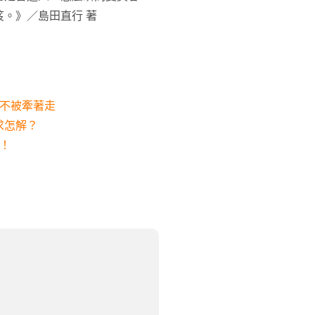
。》／島田直行 著
，不被牽著走
求怎解？
！