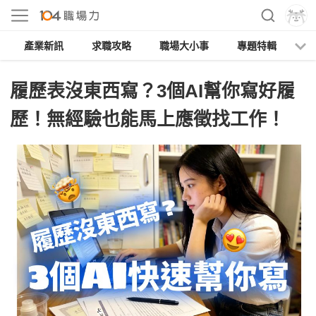
產業新訊
求職攻略
職場大小事
專題特輯
人
履歷表沒東西寫？3個AI幫你寫好履
歷！無經驗也能馬上應徵找工作！