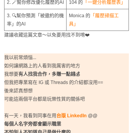
2. 🪄幫你修改優化履歷的AI
104 的
「一鍵分析履歷表」
3. 🔍幫你預測「被邀約的機
Monica 的
「履歷掃描工
率」的AI
具」
建議收藏這篇文章～以免要用找不到唷❤️
我以前常煩惱...
如何讓網路上的人看到我厲害的地方
我想要
有人找我合作，多賺一點錢💰
但我把專業寫在 IG 或 Threads 的介紹都沒用==
後來認真想想
可能這兩個平台都是玩樂性質的關係吧
有一天，我看到同事在用
台版 LinkedIn
@@
每個人名字旁都會顯示職業
不怕別人不知道自己是做什麼的