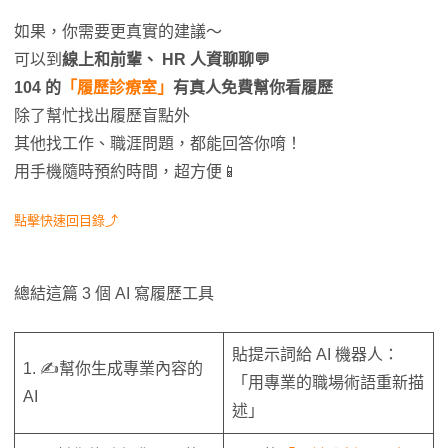
如果，你需要更真實的建議～
可以到
線上和前輩、 HR 人資聊聊💬
104 的
「履歷診療室」
有真人免費幫你看履歷
除了幫忙找出履歷盲點外
其他找工作、職涯問題，都能回答你唷！
用手機隨時預約時間，超方便📱
點擊快速回目錄⤴
總結這篇 3 個 AI 寫履歷工具
貼提示詞給 AI 機器人：
1. ✍️幫你生成專業內容的
「用專業的職場術語重新描
AI
述」