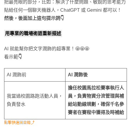
把最亮眼的部分，比如：解決了什麼問題、敏銳的思考能力
貼給任何一個聊天機器人，ChatGPT 或 Gemini 都可以！
然後，後面加上這句提示詞👇
用專業的職場術語重新描述
AI 就能幫你把文字潤飾的超專業！🤩🤩🤩
看示範
👇
AI 潤飾前
AI 潤飾後
擔任校園馬拉松賽事執行人
我當過校園路跑活動人員，
員，負責物資分流管理與補
負責發水
給站動線規劃，確保千名參
賽者在賽程中獲得及時補給
點擊快速回目錄⤴