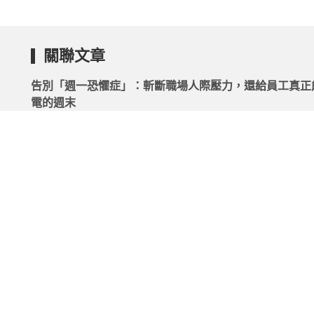
關聯文章
告別「週一恐懼症」：斬斷職場人際壓力，還給員工真正
電的週末
2026.05.14 | 104小編 | 1522觀看數
I人崩潰排行榜出爐！最怕不是上台報告？冠軍讓上班族
頭！
2026.06.20 | 104小編 | 2977觀看數
年薪350萬卻快撐不住，該走該留？心理師教你辨識壓力
回掌控感
2026.07.20 | 104小編 | 1347觀看數
不只是休息，更是策略：打造「高效恢復」企業文化，終
工的隱性疲勞