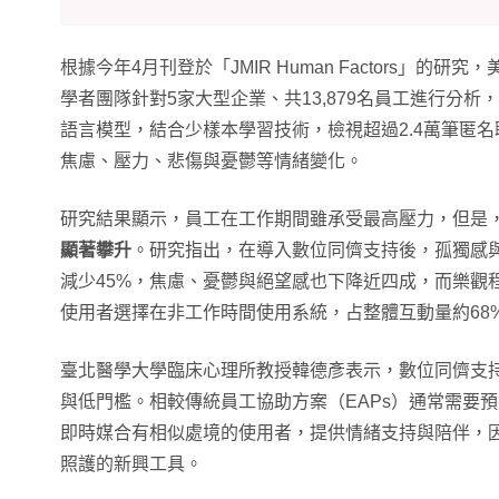
根據今年4月刊登於「JMIR Human Factors」的
學者團隊針對5家大型企業、共13,879名員工進行分析，利用Op
語言模型，結合少樣本學習技術，檢視超過2.4萬筆匿
焦慮、壓力、悲傷與憂鬱等情緒變化。
研究結果顯示，員工在工作期間雖承受最高壓力，但是
顯著攀升
。研究指出，在導入數位同儕支持後，孤獨感與
減少45%，焦慮、憂鬱與絕望感也下降近四成，而樂觀
使用者選擇在非工作時間使用系統，占整體互動量約68
臺北醫學大學臨床心理所教授韓德彥表示，數位同儕支
與低門檻。相較傳統員工協助方案（EAPs）通常需要預
即時媒合有相似處境的使用者，提供情緒支持與陪伴，
照護的新興工具。