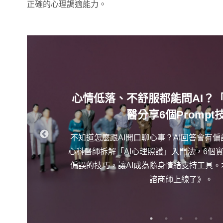
正確的心理調適能力。
心情低落、不舒服都能問AI？「
醫分享6個Prompt
不知道怎麼跟AI開口聊心事？AI回答會有
心科醫師拆解「AI心理照護」入門法，6個實
偏誤的技巧，讓AI成為隨身情緒支持工具。
諮商師上線了》。