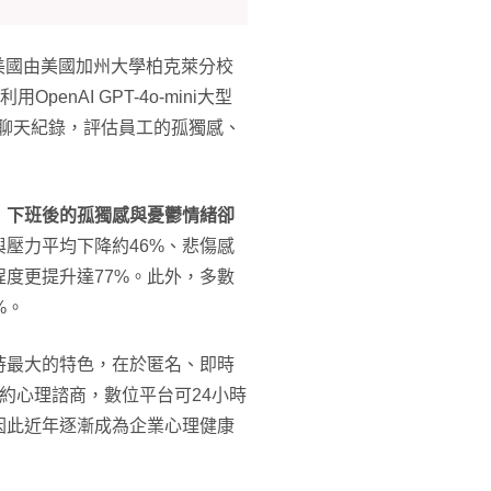
研究，美國由美國加州大學柏克萊分校
enAI GPT-4o-mini大型
名聊天紀錄，評估員工的孤獨感、
，
下班後的孤獨感與憂鬱情緒卻
壓力平均下降約46%、悲傷感
程度更提升達77%。此外，多數
%。
持最大的特色，在於匿名、即時
約心理諮商，數位平台可24小時
因此近年逐漸成為企業心理健康