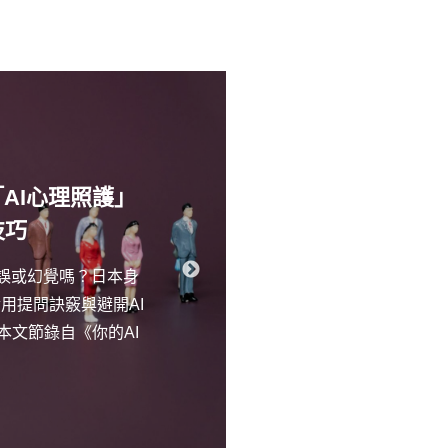
AI心理照護」
每天上班都好
技巧
偏誤或幻覺嗎？日本身
下班像被抽乾、看
用提問訣竅與避開AI
學》期刊的研究指
本文節錄自《你的AI
「演化錯配」，我