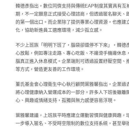
韓德彥指出，數位同儕支持與傳統EAP制度其實具有互
期，不一定願意正式接受心理諮商，但透過匿名聊天、
的第一個出口。而企業除了提供專業心理資源，也應建
化，協助新進員工適應環境，減少孤立感。
不少上班族「明明下班了，腦袋卻還停不下來」，韓德
心放鬆，例如專注走路、專心吃飯、不邊滑手機邊休息
腦真正進入休息模式。企業端則可透過設置紓壓空間、
等方式，營造更友善的工作環境。
董氏基金會心理衛生中心執行顧問葉雅馨指出，企業過
將心理健康納入營運成本的一部分。許多人下班後雖離
心、興趣或情緒支持，孤獨與無力感便容易浮現。
葉雅馨建議，上班族平時應建立運動習慣與健康興趣，
一步導入匿名、不受時空限制的數位支持系統，甚至舉