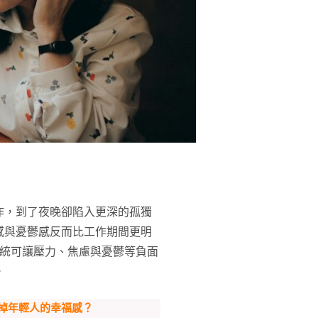
作，到了夜晚卻陷入更深的孤獨
感與憂鬱感反而比工作期間更明
統可讓壓力、焦慮與憂鬱等負面
。
掉年輕人的幸福感？