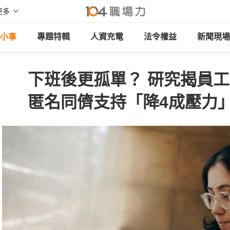
更多
小事
專題特輯
人資充電
法令權益
新聞現場
下班後更孤單？ 研究揭員工
匿名同儕支持「降4成壓力