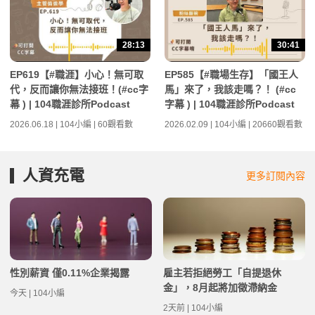
28:13
30:41
EP619【#職涯】小心！無可取
EP585【#職場生存】「國王人
代，反而讓你無法接班！(#cc字
馬」來了，我該走嗎？！ (#cc
幕 ) | 104職涯診所Podcast
字幕 ) | 104職涯診所Podcast
2026.06.18 | 104小編 | 60觀看數
2026.02.09 | 104小編 | 20660觀看數
人資充電
更多訂閱內容
性別薪資 僅0.11%企業揭露
雇主若拒絕勞工「自提退休
金」，8月起將加徵滯納金
今天 | 104小編
2天前 | 104小編