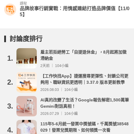
課程
品牌故事行銷實戰：用情感連結打造品牌價值【11/0
5】
討論度排行
雇主若拒絕勞工「自提退休金」，8月起將加徵
1.
滯納金
2天前 ｜ 104小編
【工作快找App】捷運搜尋更彈性、封鎖公司更
2.
夠用、職缺資訊更透明｜3.37.0 版本更新教學
2026.08.03 ｜ 104小編
AI真的改變了生活？Google報告解密1,500萬筆
3.
Gemini對話真相！
2026.07.29 ｜ 104小編
115年5-6月統一發票中獎號碼，千萬獎號38548
4.
029！發票兌獎期限、如何領獎一次看