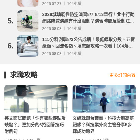
2026.07.27 ｜ 104小編
2026城鎮韌性防空演習8/7-8/13舉行！北中行動
5.
網路降速演練有什麼限制？演習時間及管制注意
事項整理
2026.08.03 ｜ 104小編
115分科測驗8/3公告成績！最低錄取分數、五標
6.
級距、回流名額、填志願攻略一次看｜104落點
分析
2026.08.03 ｜ 104小編
求職攻略
更多訂閱內容
英文面試問題「你有哪些優點及
文組就跟台積電、科技大廠高薪
缺點？」更加分的6招回答技巧
絕緣？科技業外商主管分享5步
附例句
驟成功跨界