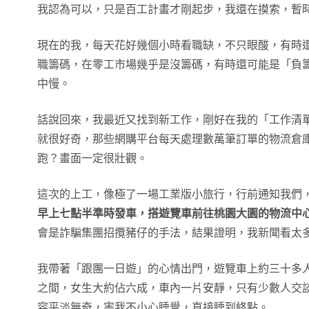
我認為可以，只是百工計畫才剛起步，我還在摸索，暫
現在的我，每天花好幾個小時看職缺，不只眼酸，有時
職籌碼，在零工市場幾乎是沒籌碼，有時還可能是「負
中慢。
話說回來，我最近又找到新工作，剛好在我的「工作清
就很好奇，那些網購平台每天處理數萬筆訂單的物流倉
跑？畫面一定很壯觀。
這次的上工，像極了一場工業版小旅行，行前通知我們
早上七點半準時發車，搭遊覽車前往桃園大園的物流中
會是詐騙集團招攬豬仔的手法，結果證明，我新聞看太
我帶著「跟團一日遊」的心情出門，遊覽車上約三十多
之間，女生大約佔六成，車內一片安靜，只有少數人交
容平淡無奇，害我不小心睡覺，直接睡到終點。