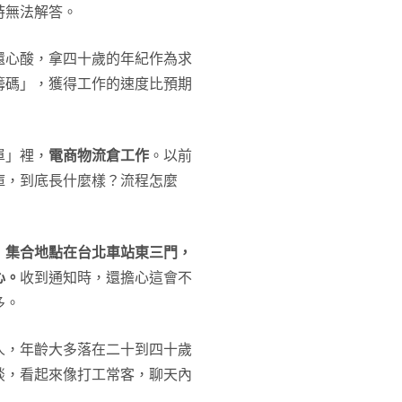
時無法解答。
還心酸，拿四十歲的年紀作為求
籌碼」，獲得工作的速度比預期
單」裡，
電商物流倉工作
。以前
庫，到底長什麼樣？流程怎麼
，
集合地點在台北車站東三門，
心。
收到通知時，還擔心這會不
多。
人，年齡大多落在二十到四十歲
談，看起來像打工常客，聊天內