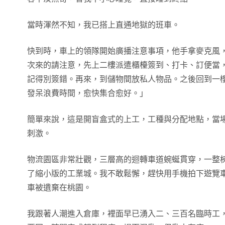
當時渾然不知，我已搭上直通地獄的班車。
快到時，車上的領隊開始廣播注意事項，他手拿麥克風
次來的請注意，先上二樓派遣櫃檯簽到、打卡、訂便當
記得別簽錯。再來，到儲物間放私人物品。之後回到一
發呆浪費時間，愈快集合愈好。」
簡單來說，這是開盲盒式的上工，工種與分配地點，當
刺激。
物流園區非常壯觀，三層高的迴轉車道蜿蜒貫穿，一整
了縮小版的工業城。我不敢鬆懈，趕快用手機拍下遊覽
車被遺棄在桃園。
我跟著人潮進入倉庫，裡面早已湧入二、三百名臨時工