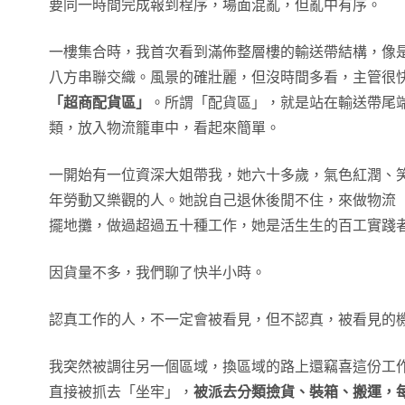
要同一時間完成報到程序，場面混亂，但亂中有序。
一樓集合時，我首次看到滿佈整層樓的輸送帶結構，像
八方串聯交織。風景的確壯麗，但沒時間多看，主管很
「超商配貨區」
。所謂「配貨區」，就是站在輸送帶尾
類，放入物流籠車中，看起來簡單。
一開始有一位資深大姐帶我，她六十多歲，氣色紅潤、
年勞動又樂觀的人。她說自己退休後閒不住，來做物流
擺地攤，做過超過五十種工作，她是活生生的百工實踐
因貨量不多，我們聊了快半小時。
認真工作的人，不一定會被看見，但不認真，被看見的
我突然被調往另一個區域，換區域的路上還竊喜這份工
直接被抓去「坐牢」，
被派去分類撿貨、裝箱、搬運，