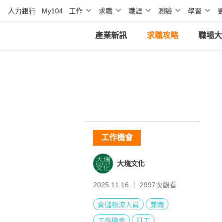
人力銀行
My104
工作
求職
職涯
測驗
學習
產業新訊
求職攻略
職場大
工作機會
大塊文化
2025.11.16 ｜
2997
次觀看
倉儲物流人員
兼職
工作機會
打工