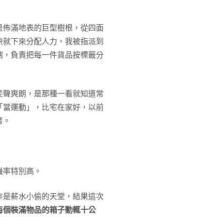
是佈滿地表的巨型樹根，從四面
快就下來分配人力，我被指派到
端，負責把每一件貨品按標籤分
笑聲爽朗，是那種一看就知道常
「當運動」，比宅在家好，以前
者。
機率特別高。
作是薪水小偷的天堂，結果這次
每個裝滿物品的箱子動輒十公