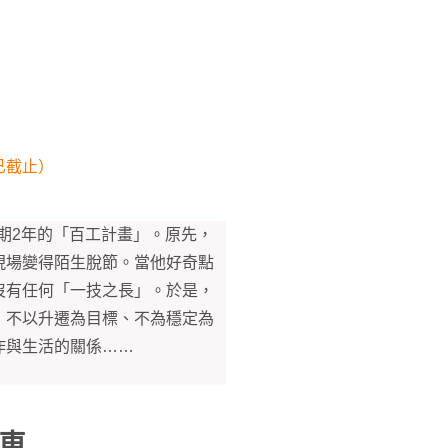
已截止）
為期2年的「百工計畫」。原先，
現場變得陌生脫節。當他好奇點
沒有任何「一技之長」。於是，
」
不以升遷為目標、不為穩定為
作與生活的關係……
車