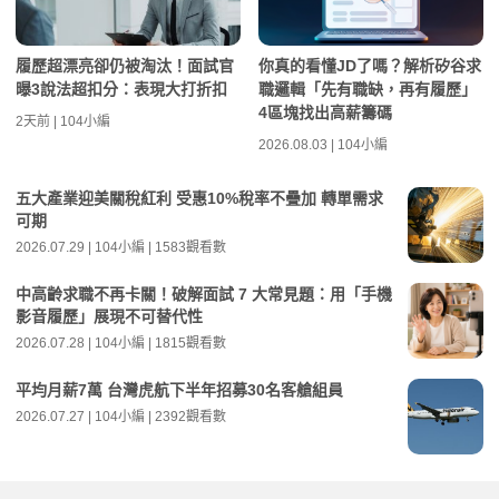
履歷超漂亮卻仍被淘汰！面試官
你真的看懂JD了嗎？解析矽谷求
曝3說法超扣分：表現大打折扣
職邏輯「先有職缺，再有履歷」
4區塊找出高薪籌碼
2天前 | 104小編
2026.08.03 | 104小編
五大產業迎美關稅紅利 受惠10%稅率不疊加 轉單需求
可期
2026.07.29 | 104小編 | 1583觀看數
中高齡求職不再卡關！破解面試 7 大常見題：用「手機
影音履歷」展現不可替代性
2026.07.28 | 104小編 | 1815觀看數
平均月薪7萬 台灣虎航下半年招募30名客艙組員
2026.07.27 | 104小編 | 2392觀看數