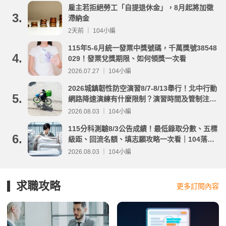
雇主若拒絕勞工「自提退休金」，8月起將加徵
3.
滯納金
2天前 ｜ 104小編
115年5-6月統一發票中獎號碼，千萬獎號38548
4.
029！發票兌獎期限、如何領獎一次看
2026.07.27 ｜ 104小編
2026城鎮韌性防空演習8/7-8/13舉行！北中行動
5.
網路降速演練有什麼限制？演習時間及管制注意
事項整理
2026.08.03 ｜ 104小編
115分科測驗8/3公告成績！最低錄取分數、五標
6.
級距、回流名額、填志願攻略一次看｜104落點
分析
2026.08.03 ｜ 104小編
求職攻略
更多訂閱內容