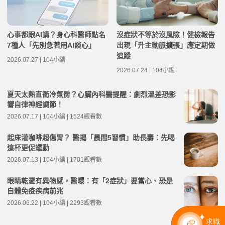
心事都跟AI講？身心科醫師點名
沒症狀不等於沒風險！健檢報告
7種人「先別急著用AI談心」
出現「升主動脈擴張」應定期做
追蹤
2026.07.27 | 104小編
2026.07.24 | 104小編
夏天太熱直衝冷氣房？心臟內科醫提醒：劇烈溫差恐影
響自律神經調節！
2026.07.17 | 104小編 | 1524觀看數
起床灌咖啡超傷胃？ 醫揭「晨間5習慣」助長壽：先喝
這杯更促蠕動
2026.07.13 | 104小編 | 1701觀看數
眼睛乾澀有異物感，醫曝：有「2症狀」要當心、恐是
自體免疫疾病前兆
2026.06.22 | 104小編 | 2293觀看數