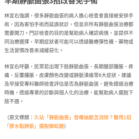
早期靜脈曲張3招改善免手術
林宜右強調，很多靜脈曲張的病人擔心檢查會直接被安排手
術，因為害怕手術而延誤就診，但並非所有靜脈曲張治療都
需要開刀。門診檢查的目的是幫助病人確認病情，並提供不
同治療選擇，早期症狀者可能可以透過醫療彈性襪、藥物或
生活習慣改善來減緩惡化。
林宜右呼籲，民眾若出現下肢靜脈曲張、長期腿部腫脹、疼
痛、反覆腫脹、皮膚顏色改變或靜脈潰瘍等6大症狀，建議
及早接受專科醫師檢查評估是否為靜脈曲張，避免錯過治療
時機，透過專業的診斷與個人化的治療，能幫助病人擺脫下
肢不適。
（原文標題：
久站「靜脈曲張」發癢抽筋怎消除？醫用1招
「膠水黏靜脈」擺脫蜈蚣腿
）