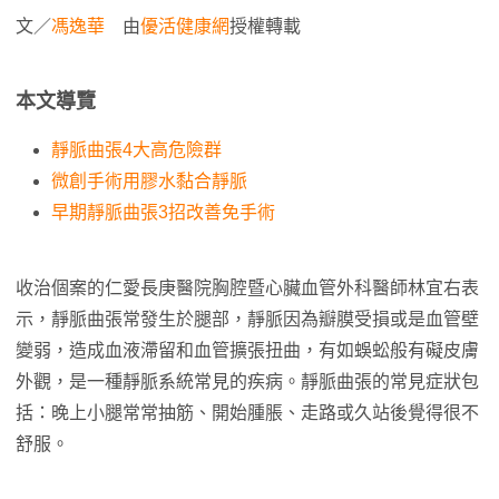
文／
馮逸華
由
優活健康網
授權轉載
本文導覽
靜脈曲張4大高危險群
微創手術用膠水黏合靜脈
早期靜脈曲張3招改善免手術
收治個案的仁愛長庚醫院胸腔暨心臟血管外科醫師林宜右表
示，靜脈曲張常發生於腿部，靜脈因為瓣膜受損或是血管壁
變弱，造成血液滯留和血管擴張扭曲，有如蜈蚣般有礙皮膚
外觀，是一種靜脈系統常見的疾病。靜脈曲張的常見症狀包
括：晚上小腿常常抽筋、開始腫脹、走路或久站後覺得很不
舒服。