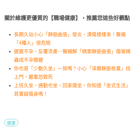
關於維護更優質的【職場健康】，推薦您這些好觀點
長期久站小心「靜脈曲張」發炎、潰傷樣樣來！醫揭
「4種人」很危險
遲遲不孕、反覆流產⋯醫親解「精索靜脈曲張」傷害精
蟲成不孕關鍵
你也是「少動久坐」一族嗎？小心「深層靜脈栓塞」找
上門，嚴重恐致死
上班久坐、通勤也坐、回家還坐，你知道「坐式生活」
其實超傷身嗎！
健康