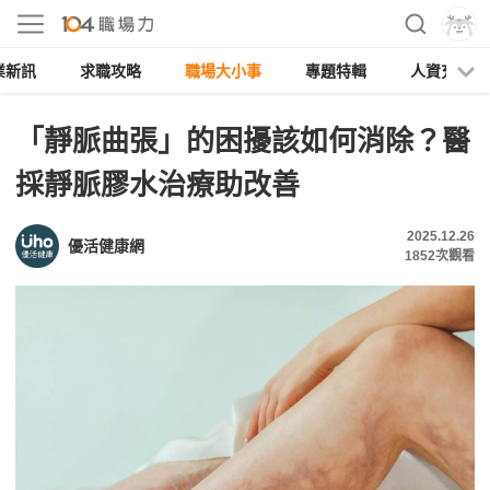
業新訊
求職攻略
職場大小事
專題特輯
人資充電
「靜脈曲張」的困擾該如何消除？醫
採靜脈膠水治療助改善
2025.12.26
優活健康網
1852
次觀看