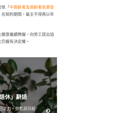
可依「
中高齡者及高齡者就業促
，在契約期間，雇主不得再以年
主願意繼續聘僱，向勞工提出協
主仍握有決定權。
勞工滿65歲
制退休」辭退
己之力。勞動部日前
勞動部發布「勞雇