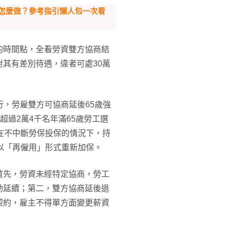
怎麼做？參考指引懶人包一次看
的時間點，全看勞資雙方協商結
其有差別待遇，違者可處30萬
施行，勞雇雙方可協商延後65歲強
，超過2萬4千名年滿65歲勞工選
在不中斷勞保投保的情況下，持
以「再僱用」形式重新加保。
首先，勞資未經特定協商，勞工
動延續；第二，雙方協商延後退
契約，雇主不得單方面變更薪資