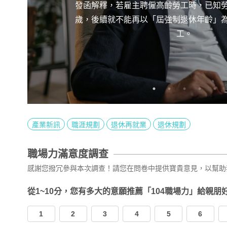
發函解釋，若雇主聘僱高齡勞工時，已知
歲，後續就不能再以「屆強制退休年齡」
工。
產業新訊
職涯規劃
退休再就業
退休規劃
職場力滿意度調查
感謝您撥冗參與本次調查！請您在問卷中提供寶貴意見，以幫助
從1~10分，您有多大的意願推薦「104職場力」給親朋
1
2
3
4
5
6