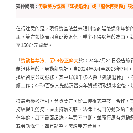
延伸閱讀：
勞雇雙方協商「延後退休」或「退休再受僱」該
值得注意的是，現行勞基法並未限制協商延後退休年齡
果。雙方如協商同意延後退休，雇主不得以年齡為由，對
至150萬元罰鍰。
「
勞動基準法
」
第54修正條文
於2024年7月31日公告
制退休年齡，勞動部統計，自2024年8月至2025年7月
擇續留原公司服務，其中1萬9千多人採「延後退休」，
續工作；4千8百多人先結清舊有年資或領取退休金後，
據最新參考指引，勞資雙方可從三種模式中擇一合作，
持續提供勞務、雇主持續支薪，法律上視同勞動契約自
休年齡，訂下書面記錄，年資不中斷，並履行原有勞動
或勞動條件，如有調整，需經雙方合意。