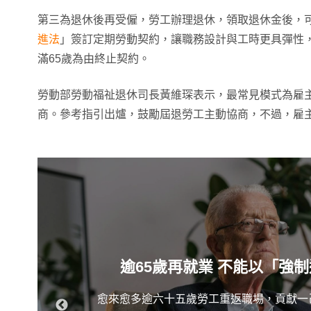
第三為退休後再受僱，勞工辦理退休，領取退休金後，
進法
」簽訂定期勞動契約，讓職務設計與工時更具彈性
滿65歲為由終止契約。
勞動部勞動福祉退休司長黃維琛表示，最常見模式為雇
商。參考指引出爐，鼓勵屆退勞工主動協商，不過，雇
逾65歲再就業 不能以「強
愈來愈多逾六十五歲勞工重返職場，貢獻一