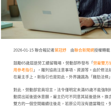
2026-01-15 聯合報記者
葉冠妤
由
聯合新聞網
授權轉載
鼓勵65歲屆退勞工續留職場，勞動部昨發布「
勞雇雙方
用參考指引
」，羅列協商注意事項、資源等。由於修法
在雇主手上，新指引也是如此，外界譏諷為「雞肋法條
對此，勞動部官員坦言，法令僅明定未滿65歲不能強制
動提出延後退休意願，雇主仍可不同意其延後退休。換
雙方的一個空間繼續往後走，若原公司沒有適當職位，