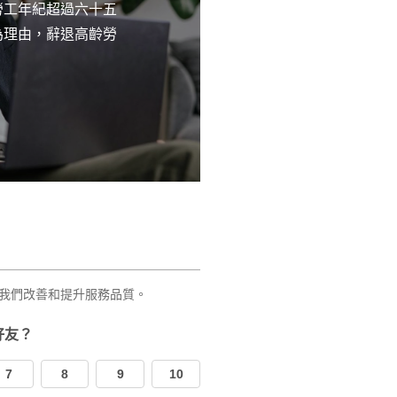
勞工年紀超過六十五
引」。若勞工履行
為理由，辭退高齡勞
勞保權益不變。若
未領取勞工保險老
我們改善和提升服務品質。
好友？
7
8
9
10