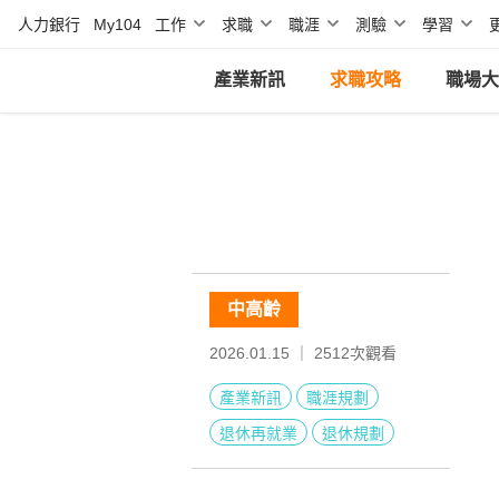
人力銀行
My104
工作
求職
職涯
測驗
學習
產業新訊
求職攻略
職場大
中高齡
2026.01.15 ｜
2512
次觀看
產業新訊
職涯規劃
退休再就業
退休規劃