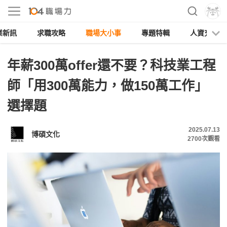
業新訊
求職攻略
職場大小事
專題特輯
人資充電
年薪300萬offer還不要？科技業工程
師「用300萬能力，做150萬工作」
選擇題
2025.07.13
博碩文化
2700
次觀看