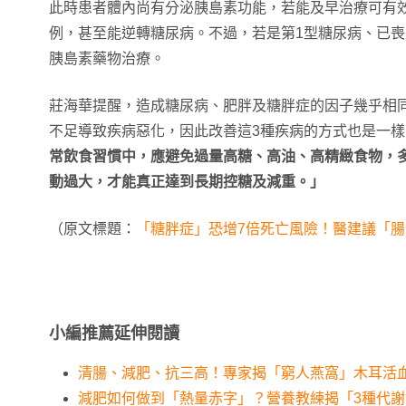
此時患者體內尚有分泌胰島素功能，若能及早治療可有
例，甚至能逆轉糖尿病。不過，若是第1型糖尿病、已
胰島素藥物治療。
莊海華提醒，造成糖尿病、肥胖及糖胖症的因子幾乎相
不足導致疾病惡化，因此改善這3種疾病的方式也是一樣
常飲食習慣中，應避免過量高糖、高油、高精緻食物，
動過大，才能真正達到長期控糖及減重。」
（原文標題：
「糖胖症」恐增7倍死亡風險！醫建議「
小編推薦延伸閱讀
清腸、減肥、抗三高！專家揭「窮人燕窩」木耳活
減肥如何做到「熱量赤字」？營養教練揭「3種代