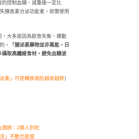
效的控制血糖、減重達一定比
喪失胰島素分泌功能者，就需使用
同，大多是因為飲食失衡、運動
的，
「腸泌素藥物並非萬能，日
多攝取高纖維食材，避免血糖波
腸泌素」可逆轉疾病防越來越胖
）
血潤肺：2類人別吃
謝法」不動也能瘦