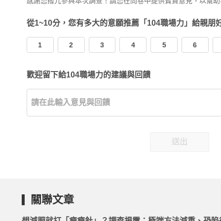
感謝您撥冗參與本次調查！請您在問卷中提供寶貴意見，以幫助
從1~10分，您有多大的意願推薦「104職場力」給親朋
1
2
3
4
5
6
歡迎留下給104職場力的建議與回饋
送出
關聯文章
想減肥就打「瘦瘦針」？調查揭露：極端方法減重、恐陷