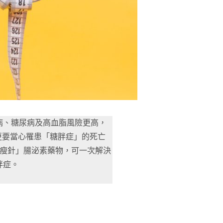
病、糖尿病及高血脂風險更高，
更要當心罹患「糖胖症」的死亡
瘦瘦針」腸泌素藥物，可一次解決
胖症。