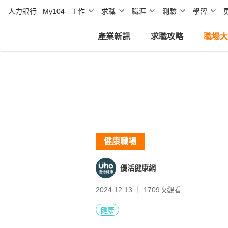
人力銀行
My104
工作
求職
職涯
測驗
學習
產業新訊
求職攻略
職場大
健康職場
優活健康網
2024.12.13 ｜
1709
次觀看
健康