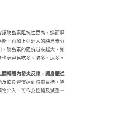
會讓胰島素阻抗性更高，進而導
平衡，再加上亞洲人的胰島素分
加、胰島素的阻抗越來越大，如
者也更容易吃多、喝多、尿多。
能翻轉體內發炎反應，讓身體從
動及飲食習慣達到減重目標，導
藥物介入，可作為控糖及減重一