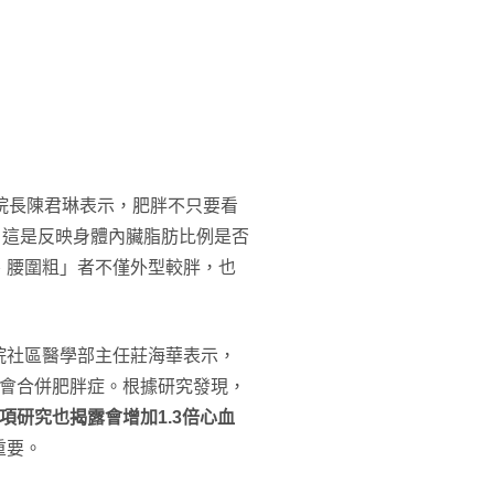
院長陳君琳表示，肥胖不只要看
，這是反映身體內臟脂肪比例是否
、腰圍粗」者不僅外型較胖，也
院社區醫學部主任莊海華表示，
%會合併肥胖症。根據研究發現，
項研究也揭露會增加1.3倍心血
重要。