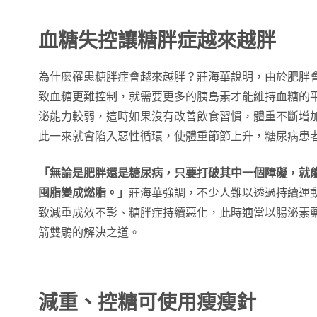
血糖失控讓糖胖症越來越胖
為什麼罹患糖胖症會越來越胖？莊海華說明，由於肥胖
致血糖更難控制，就需要更多的胰島素才能維持血糖的
泌能力較弱，這時如果沒有改善飲食習慣，體重不斷增
此一來就會陷入惡性循環，使體重節節上升，糖尿病患
「無論是肥胖還是糖尿病，只要打破其中一個障礙，就
囤脂變成燃脂。」
莊海華強調，不少人難以透過持續運
致減重成效不彰、糖胖症持續惡化，此時適當以腸泌素
箭雙鵰的解決之道。
減重、控糖可使用瘦瘦針