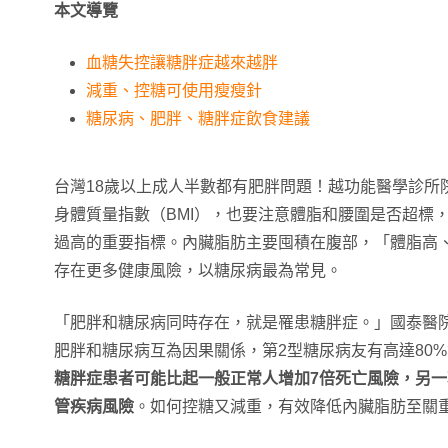
本文導覽
血糖失控讓糖胖症越來越胖
減重、控糖可使用瘦瘦針
糖尿病、肥胖、糖胖症飲食建議
台灣18歲以上成人半數都有肥胖問題！越功能醫學診所
身體質量指數（BMI），也要注意體脂和腰圍是否超標
過高的重要指標。內臟脂肪主要囤積在腹部，「體脂高
存在更多健康風險，以糖尿病最為常見。
「肥胖和糖尿病同時存在，就是罹患糖胖症。」國泰醫
肥胖和糖尿病互為因果關係，第2型糖尿病友有高達80
糖胖症患者可能比起一般正常人增加7倍死亡風險，另一
管疾病風險
。如何控糖又減重，有效降低內臟脂肪至關