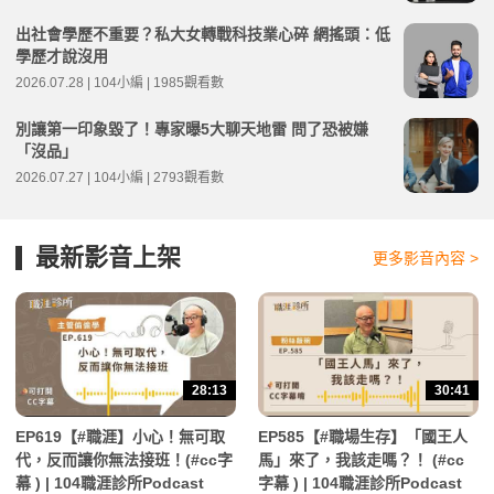
出社會學歷不重要？私大女轉戰科技業心碎 網搖頭：低
學歷才說沒用
2026.07.28 | 104小編 | 1985觀看數
別讓第一印象毀了！專家曝5大聊天地雷 問了恐被嫌
「沒品」
2026.07.27 | 104小編 | 2793觀看數
最新影音上架
更多影音內容 >
28:13
30:41
EP619【#職涯】小心！無可取
EP585【#職場生存】「國王人
代，反而讓你無法接班！(#cc字
馬」來了，我該走嗎？！ (#cc
幕 ) | 104職涯診所Podcast
字幕 ) | 104職涯診所Podcast