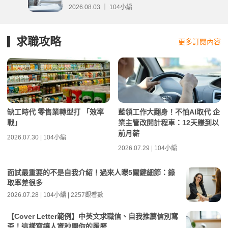
分析
2026.08.03 ｜ 104小編
求職攻略
更多訂閱內容
缺工時代 零售業轉型打 「效率
藍領工作大翻身！不怕AI取代 企
戰」
業主管改開計程車：12天賺到以
前月薪
2026.07.30 | 104小編
2026.07.29 | 104小編
面試最重要的不是自我介紹！過來人曝5關鍵細節：錄
取率差很多
2026.07.28 | 104小編 | 2257觀看數
【Cover Letter範例】中英文求職信、自我推薦信別寫
歪！這樣寫讓人資秒開你的履歷