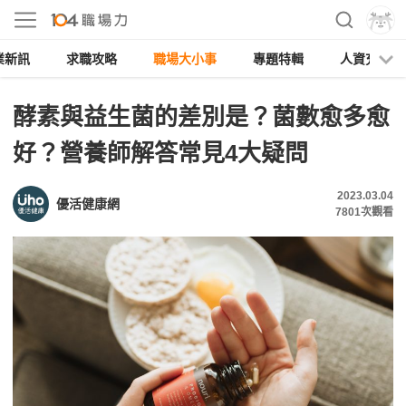
業新訊
求職攻略
職場大小事
專題特輯
人資充電
酵素與益生菌的差別是？菌數愈多愈
好？營養師解答常見4大疑問
2023.03.04
優活健康網
7801
次觀看