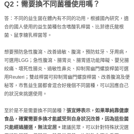
Q2：需要換不同菌種使用嗎？
答：不同的益生菌在體內有不同的功用，根據國內研究，適
合的國人使用的益生菌種包含嗜酸乳桿菌、比菲德氏龍根
菌、鼠李糖乳桿菌等。
想要預防急性腹瀉、改善過敏、腹瀉，預防蛀牙、牙周病，
可選用LGG；急性腹瀉、腸胃炎、腸胃道功能障礙、嬰兒腸
絞痛、壞死性腸炎、過敏性鼻炎、抑制胃幽門螺旋桿菌可選
用Reuteri；雙歧桿菌可抑制胃幽門螺旋桿菌、改善腹瀉及便
秘等，市售益生菌都會混合好幾個不同菌種，可以因應自己
的狀況來挑選使用。
至於是不是需要換不同菌種？
張宜婷表示，如果單純靠健康
食品，確實需要多換才能感受到自身狀況改善，因為這些菌
只能經過腸道，無法定居。
建議民眾，可以針對特殊狀況選