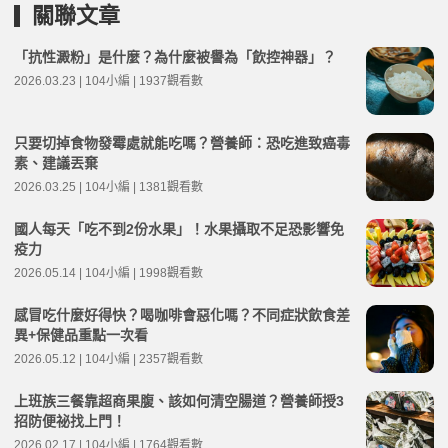
關聯文章
「抗性澱粉」是什麼？為什麼被譽為「飲控神器」？
2026.03.23 | 104小編 | 1937觀看數
只要切掉食物發霉處就能吃嗎？營養師：恐吃進致癌毒
素、建議丟棄
2026.03.25 | 104小編 | 1381觀看數
國人每天「吃不到2份水果」！水果攝取不足恐影響免
疫力
2026.05.14 | 104小編 | 1998觀看數
感冒吃什麼好得快？喝咖啡會惡化嗎？不同症狀飲食差
異+保健品重點一次看
2026.05.12 | 104小編 | 2357觀看數
上班族三餐靠超商果腹、該如何清空腸道？營養師授3
招防便祕找上門！
2026.02.17 | 104小編 | 1764觀看數