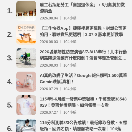
雇主若拒絕勞工「自提退休金」，8月起將加徵
1.
滯納金
2026.08.04 ｜ 104小編
【工作快找App】捷運搜尋更彈性、封鎖公司更
2.
夠用、職缺資訊更透明｜3.37.0 版本更新教學
2026.08.03 ｜ 104小編
2026城鎮韌性防空演習8/7-8/13舉行！北中行動
3.
網路降速演練有什麼限制？演習時間及管制注意
事項整理
2026.08.03 ｜ 104小編
AI真的改變了生活？Google報告解密1,500萬筆
4.
Gemini對話真相！
2026.07.29 ｜ 104小編
115年5-6月統一發票中獎號碼，千萬獎號38548
5.
029！發票兌獎期限、如何領獎一次看
2026.07.27 ｜ 104小編
115分科測驗8/3公告成績！最低錄取分數、五標
6.
級距、回流名額、填志願攻略一次看｜104落點