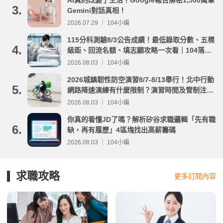
3.
Gemini對話真相！
2026.07.29 ｜ 104小編
115分科測驗8/3公告成績！最低錄取分數、五標
4.
級距、回流名額、填志願攻略一次看｜104落點
分析
2026.08.03 ｜ 104小編
2026城鎮韌性防空演習8/7-8/13舉行！北中行動
5.
網路降速演練有什麼限制？演習時間及管制注意
事項整理
2026.08.03 ｜ 104小編
你真的看懂JD了嗎？解析矽谷求職邏輯「先有職
6.
缺，再有履歷」4區塊找出高薪籌碼
2026.08.03 ｜ 104小編
求職攻略
更多訂閱內容