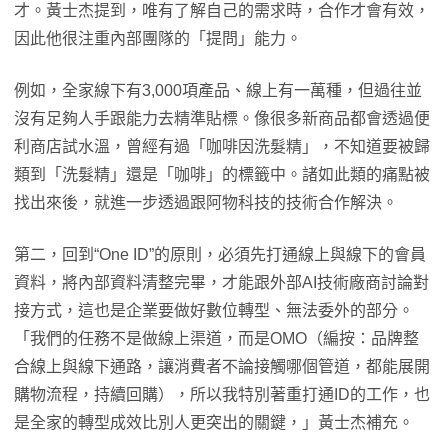
才。黃士杰提到，唯有了解自己的需求時，合作才會有效，
因此他很注重內部團隊的「提問」能力。
例如，全家線下有3,000項產品、線上有一萬種，但過往並
沒有足夠人手跟能力去精準貼標。像很多新商品都會透過便
利商店試水溫，曾經有過「咖啡因洗髮精」，不知道要被歸
類到「洗髮精」還是「咖啡」的標籤中。諸如此類的痛點被
找出來後，就進一步透過跟阿物科技的技術合作解決。
第二，回到“One ID”的原則，必須先打通線上與線下的會員
資料，將內部資料清整完畢，才能跟外部AI技術廠商討論對
接方式，這也是企業要做好數位轉型、無法委外的部分。
「我們的任務不是做線上渠道，而是OMO（編按：品牌整
合線上與線下通路，讓消費者不論接觸哪個管道，都能展開
購物流程，持續回購），所以我特別著重打通ID的工作，也
是全家的轉型成效比別人更突出的關鍵，」黃士杰補充。