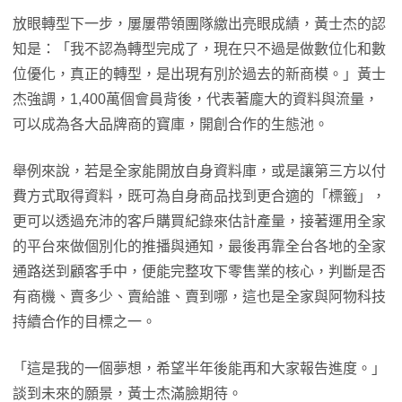
放眼轉型下一步，屢屢帶領團隊繳出亮眼成績，黃士杰的認
知是：「我不認為轉型完成了，現在只不過是做數位化和數
位優化，真正的轉型，是出現有別於過去的新商模。」黃士
杰強調，1,400萬個會員背後，代表著龐大的資料與流量，
可以成為各大品牌商的寶庫，開創合作的生態池。
舉例來說，若是全家能開放自身資料庫，或是讓第三方以付
費方式取得資料，既可為自身商品找到更合適的「標籤」，
更可以透過充沛的客戶購買紀錄來估計產量，接著運用全家
的平台來做個別化的推播與通知，最後再靠全台各地的全家
通路送到顧客手中，便能完整攻下零售業的核心，判斷是否
有商機、賣多少、賣給誰、賣到哪，這也是全家與阿物科技
持續合作的目標之一。
「這是我的一個夢想，希望半年後能再和大家報告進度。」
談到未來的願景，黃士杰滿臉期待。