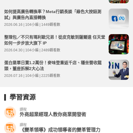
如何提高廣告轉換率？Meta行銷長談「綠色大按鈕測
試」與廣告內直接轉換
2026.06.16 | 104小編 | 1449觀看數
整理包／不只有瑪利歐兄弟！從皮克敏到薩爾達 任天堂
如何一步步放大旗下 IP
2026.04.30 | 104小編 | 2489觀看數
蛋白堡單日賣1.2萬份！麥味登重返千店、穩坐營收龍
頭，董座拆解2大心法
2026.07.16 | 104小編 | 2225觀看數
學習資源
課程
外商超業經理人教你商業開發術
課程
《變革領導》成功領導者的變革管理力