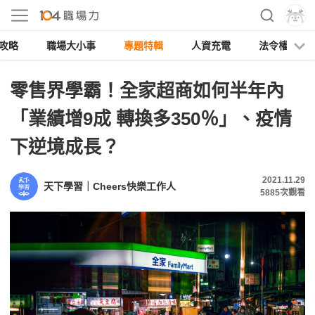
攻略
職場大小事
專題特輯
人資充電
法令權益
零售界學霸！全家超商如何半年內
「業績增9成 轉換多350％」、疫情
下逆境成長？
2021.11.29
天下學習｜Cheers快樂工作人
5885
次觀看