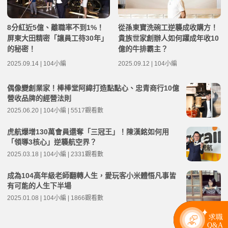
8分紅近5億、離職率不到1%！
從孫東寶洗碗工逆襲成收購方！
屏東大田精密「讓員工待30年」
貴族世家創辦人如何躍成年收10
的秘密！
億的牛排霸主？
2025.09.14 | 104小編
2025.09.12 | 104小編
偶像變創業家！棒棒堂阿緯打造點點心、忠青商行10億
營收品牌的經營法則
2025.06.20 | 104小編 | 5517觀看數
虎航爆增130萬會員還奪「三冠王」！陳漢銘如何用
「領導3核心」逆襲航空界？
2025.03.18 | 104小編 | 2331觀看數
成為104高年級老師翻轉人生，愛玩客小米體悟凡事皆
有可能的人生下半場
2025.01.08 | 104小編 | 1866觀看數