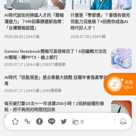
AI時代該如何辨識人才的「簡報
什麼是「學習債」？事情有做完
溝通力」？HR招募篩選新指標：
但能力沒進展？4招教你成為AI
「台灣簡報認證」
時代好人才！
2026.08.03 | 104小編
2026.07.20 | 104小編
Gemini Notebook簡報可直接修改了！6招編輯方法改
AI簡報，轉PPTX、線上都行
2026.07.17 | 104小編 | 158373觀看數
AI時代「技能落差」是企業最大挑戰 技職年會倡產學共
育
2026.07.17 | 104小編 | 1592觀看數
每天被打斷10次＝一年浪費200小時！2招終結隱形損
耗，把不夠用的時間找回來
2026.07.06 | 104小編 | 2312觀看數
0