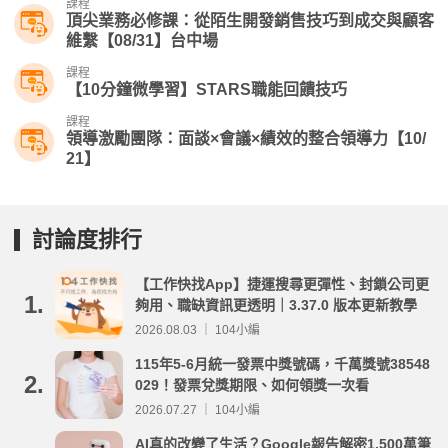
課程
頂尖業務必修課：從陌生開發銷售技巧到成交與顧客
維繫【08/31】台中場
課程
【10分鐘微學習】STARS職能回饋技巧
課程
領導激勵團隊：面談×會議×績效的整合領導力【10/
21】
討論度排行
【工作快找App】捷運搜尋更彈性、封鎖公司更
1.
夠用、職缺資訊更透明｜3.37.0 版本更新教學
2026.08.03 ｜ 104小編
115年5-6月統一發票中獎號碼，千萬獎號38548
2.
029！發票兌獎期限、如何領獎一次看
2026.07.27 ｜ 104小編
AI真的改變了生活？Google報告解密1,500萬筆