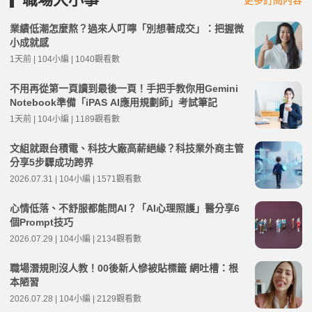
更多訂閱內容
業績低潮怎麼熬？過來人叮嚀「別想著成交」：把握微
小成就感
1天前 | 104小編 | 1040觀看數
不用再從第一頁讀到最後一頁！手把手教你用Gemini
Notebook準備「iPAS AI應用規劃師」考試筆記
1天前 | 104小編 | 1189觀看數
文組就跟台積電、科技大廠高薪絕緣？科技業外商主管
分享5步驟成功跨界
2026.07.31 | 104小編 | 1571觀看數
心情低落、不舒服都能問AI？「AI心理照護」醫分享6
個Prompt技巧
2026.07.29 | 104小編 | 2134觀看數
職場潛規則沒人教！00後新人慘被貼標籤 網吐槽：根
本陋習
2026.07.28 | 104小編 | 2129觀看數