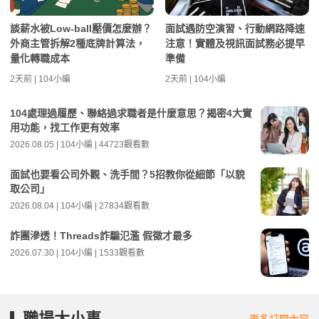
談薪水被Low-ball壓價怎麼辦？
面試遇防空演習、行動網路降速
外商主管拆解2種底牌計算法，
注意！實體及視訊面試務必提早
量化轉職成本
準備
2天前 | 104小編
2天前 | 104小編
104處理過履歷、聯絡過求職者是什麼意思？揭密4大實
用功能，找工作更有效率
2026.08.05 | 104小編 | 44723觀看數
面試也要看公司外觀、洗手間？5招教你從細節「以貌
取公司」
2026.08.04 | 104小編 | 27834觀看數
詐團滲透！Threads詐騙氾濫 假徵才最多
2026.07.30 | 104小編 | 1533觀看數
職場大小事