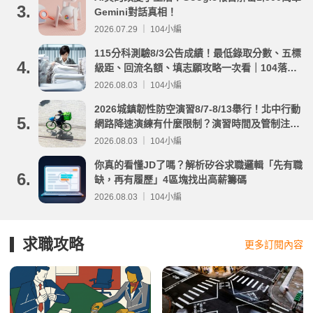
3.
Gemini對話真相！
2026.07.29 ｜ 104小編
115分科測驗8/3公告成績！最低錄取分數、五標
4.
級距、回流名額、填志願攻略一次看｜104落點
分析
2026.08.03 ｜ 104小編
2026城鎮韌性防空演習8/7-8/13舉行！北中行動
5.
網路降速演練有什麼限制？演習時間及管制注意
事項整理
2026.08.03 ｜ 104小編
你真的看懂JD了嗎？解析矽谷求職邏輯「先有職
6.
缺，再有履歷」4區塊找出高薪籌碼
2026.08.03 ｜ 104小編
求職攻略
更多訂閱內容