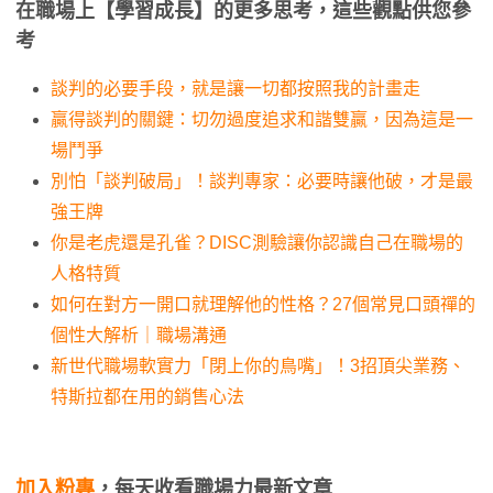
在職場上【學習成長】的更多思考，這些觀點供您參
考
談判的必要手段，就是讓一切都按照我的計畫走
贏得談判的關鍵：切勿過度追求和諧雙贏，因為這是一
場鬥爭
別怕「談判破局」！談判專家：必要時讓他破，才是最
強王牌
你是老虎還是孔雀？DISC測驗讓你認識自己在職場的
人格特質
如何在對方一開口就理解他的性格？27個常見口頭禪的
個性大解析｜職場溝通
新世代職場軟實力「閉上你的鳥嘴」！3招頂尖業務、
特斯拉都在用的銷售心法
加入粉專
，每天收看職場力最新文章