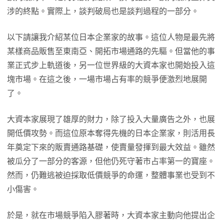
涉的終點。實際上，談判破局也是談判過程的一部分。
以下請讓我介紹某位日本企業家的故事。這位人物是最先將
某樣商品販售至東南亞、開拓市場通路的先驅。但當他的事
業正式步上軌道後，另一位世界級的大資本家也開始投入這
塊市場。在這之後，一場市場占有率的競爭便激烈地展開
了。
大資本家展現了雄厚的財力，除了投入大量廣告之外，也展
開低價攻勢。而這位原本奪得先機的日本企業家，則活用長
年奠定下來的販賣通路基礎，使賣量發揮到最大效益。雖然
被瓜分了一部分的客源，但他仍死守著市占率第一的寶座。
然而，仍難逃被迫採取低價競爭的命運，整體事業也受到不
小傷害。
於是，就在市場競爭陷入膠著時，大資本家主動向他提出企