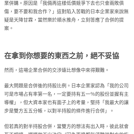
業併購。原因是「我倆再這樣低價競爭下去也只會兩敗俱
傷，要不要和我合作？」這對陷入苦戰的日本企業家來說無
疑是天降甘霖，當然樂於順水推舟，立刻答應了合併的提
案。
在拿到你想要的東西之前，絕不妥協
然而，這場企業合併的交涉遠比想像中來得艱難。
最大問題是合併後的持股比例。日本企業家認為「我的公司
可是市場占有率第一名，一定要持有五一％的股份並握有主
導權」，但大資本家也有面子上的考量，堅持「我最大的讓
步是雙方五五分帳，以對半持股的條件進行合併」。
但若真的對半持股合併，當雙方的想法有出入時，彼此就會