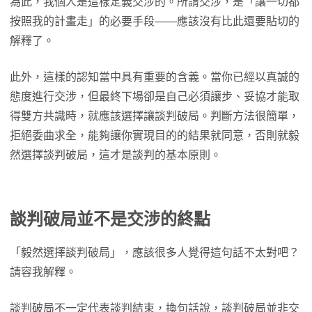
為此，我個人是這樣定義交涉的。所謂交涉，是「讓一切都
按照我的計畫走」的必要手段——應該沒有比此還要貼切的
解釋了。
此外，這樣的認知當中具有重要的含義。當你已經以真誠的
態度進行交涉，但最終下場卻是自己必須讓步、妥協才能取
得雙方共識時，就應該選擇讓談判破局。判斷方法很簡單，
拒絕委曲求全，能夠讓你實現目的的結果就同意，否則就毅
然選擇談判破局，這才是談判的基本原則。
談判破局並不是交涉的終點
「毅然選擇談判破局」，應該很多人覺得這句話不太對吧？
請容我解釋。
談判破局不一定代表談判結束，換句話說，談判破局並非交