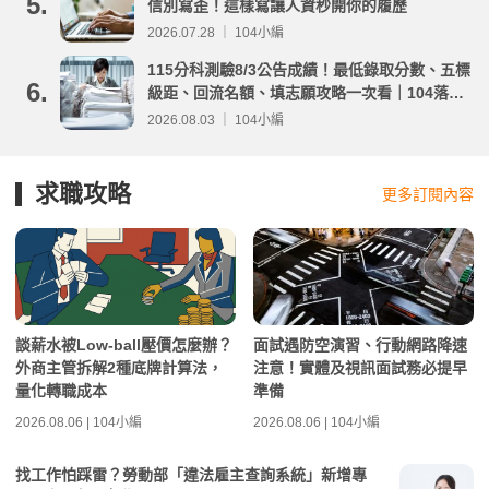
5.
信別寫歪！這樣寫讓人資秒開你的履歷
2026.07.28 ｜ 104小編
115分科測驗8/3公告成績！最低錄取分數、五標
6.
級距、回流名額、填志願攻略一次看｜104落點
分析
2026.08.03 ｜ 104小編
求職攻略
更多訂閱內容
談薪水被Low-ball壓價怎麼辦？
面試遇防空演習、行動網路降速
外商主管拆解2種底牌計算法，
注意！實體及視訊面試務必提早
量化轉職成本
準備
2026.08.06 | 104小編
2026.08.06 | 104小編
找工作怕踩雷？勞動部「違法雇主查詢系統」新增專