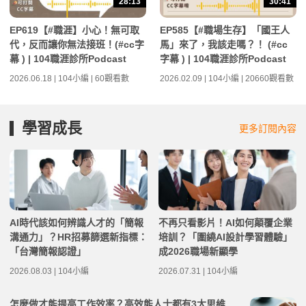
28:13
30:41
EP619【#職涯】小心！無可取
EP585【#職場生存】「國王人
代，反而讓你無法接班！(#cc字
馬」來了，我該走嗎？！ (#cc
幕 ) | 104職涯診所Podcast
字幕 ) | 104職涯診所Podcast
2026.06.18 | 104小編 | 60觀看數
2026.02.09 | 104小編 | 20660觀看數
學習成長
更多訂閱內容
AI時代該如何辨識人才的「簡報
不再只看影片！AI如何顛覆企業
溝通力」？HR招募篩選新指標：
培訓？「圍繞AI設計學習體驗」
「台灣簡報認證」
成2026職場新顯學
2026.08.03 | 104小編
2026.07.31 | 104小編
怎麼做才能提高工作效率？高效能人士都有3大思維