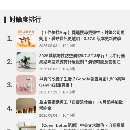
討論度排行
【工作快找App】捷運搜尋更彈性、封鎖公司更
1.
夠用、職缺資訊更透明｜3.37.0 版本更新教學
2026.08.03 ｜ 104小編
2026城鎮韌性防空演習8/7-8/13舉行！北中行動
2.
網路降速演練有什麼限制？演習時間及管制注意
事項整理
2026.08.03 ｜ 104小編
AI真的改變了生活？Google報告解密1,500萬筆
3.
Gemini對話真相！
2026.07.29 ｜ 104小編
雇主若拒絕勞工「自提退休金」，8月起將加徵
4.
滯納金
2026.08.04 ｜ 104小編
【Cover Letter範例】中英文求職信、自我推薦