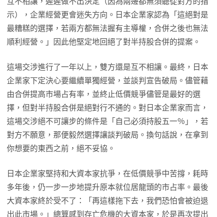
互不相讓，遲遲做不出決定（因為兩邊都無須聽從對方的指
示），企業經營更會迷失方向。日本企業家認為「這絕對是
最糟糕的選擇，若兩方都無法握有主導權，合併之後也無法
順利經營。」因此他堅定地回絕了對半持股合併的提案。
這場交涉進行了一年以上，雙方還是互不相讓。最終，日本
企業家下定決心要繼續單獨經營，並談判宣告破局。儘管藉
由合併提高市場占有率，並終止低價競爭儘管是最好的選
擇，但對半持股合併是絕對行不通的。對日本企業家而言，
這場交涉絕不可讓步的條件是「自己必須持股五一％」，若
對方不願意，那便毅然選擇讓談判破局。換句話說，在拿到
你想要的東西之前，絕不妥協。
日本企業家堅持和大資本家抗爭，在低價競爭中苦撐，耗時
多年後，仍一步一步地提升原本就位居龍頭的市占率。最後
大資本家終於受不了：「再這樣拖下去，我們恐怕會被迫退
出此市場。」總算感到存亡危機的大資本家，於是再次提出