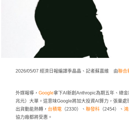
2026/05/07 經濟日報編譯季晶晶、記者蘇嘉維 由
聯合
外媒報導，
Google
拿下AI新創Anthropic為期五年、總金
兆元）大單。這意味Google將加大投資AI算力，張量處
出貨動能熱轉，
台積電
（2330）、
聯發科
（2454）、
鴻
協力廠都將受惠。