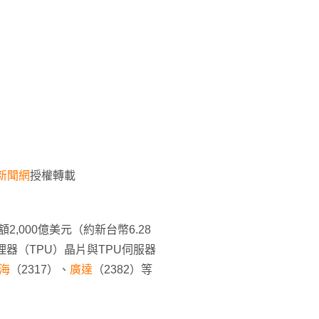
新聞網
授權轉載
額2,000億美元（約新台幣6.28
理器（TPU）晶片與TPU伺服器
海
（2317）、
廣達
（2382）等