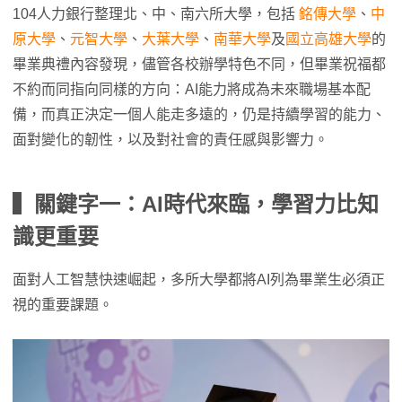
104人力銀行整理北、中、南六所大學，包括
銘傳大學
、
中
原大學
、
元智大學
、
大葉大學
、
南華大學
及
國立高雄大學
的
畢業典禮內容發現，儘管各校辦學特色不同，但畢業祝福都
不約而同指向同樣的方向：AI能力將成為未來職場基本配
備，而真正決定一個人能走多遠的，仍是持續學習的能力、
面對變化的韌性，以及對社會的責任感與影響力。
▍關鍵字一：AI時代來臨，學習力比知
識更重要
面對人工智慧快速崛起，多所大學都將AI列為畢業生必須正
視的重要課題。