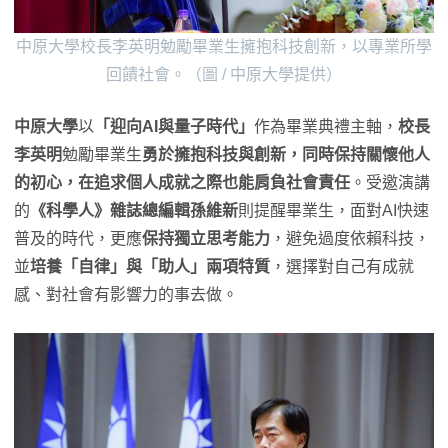
中原大學校長李英明勉勵畢業生擁抱科技創新，以專業所學
回饋社會。（圖 / 中原大學提供）
中原大學
以
「迎向AI與量子時代」
作為畢業典禮主軸，
校長
李英明
勉勵畢業生
勇於擁抱科技與創新，同時保持關懷他人
的初心，在追求個人成就之際也能肩負社會責任
。受邀演講
的
《科學人》雜誌總編輯孫維新
則提醒畢業生，面對AI快速
普及的時代，更應
保持獨立思考能力
，避免過度依賴科技，
並
培養「自律」與「助人」兩項特質
，選擇對自己有成就
感、對社會有影響力的事去做。