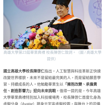
高雄大學第23屆畢業典禮 校長陳啓仁致詞。（圖 / 高雄大學
提供）
國立高雄大學校長陳啓仁
指出，人工智慧與科技革新正快速
改變世界樣貌，未來不是留給最完美的人，而是留給願意學
習、持續成長的人。他勉勵畢業生以
「擁抱改變、承擔責
任、創造影響力」迎向未來挑戰
。值得一提的是，今年高雄
大學畢業典禮特別加入科技暖場秀，校長陳啓仁首度化身為
虛擬分身（Avatar）現身元宇宙虛擬校園，與舞台上的司儀