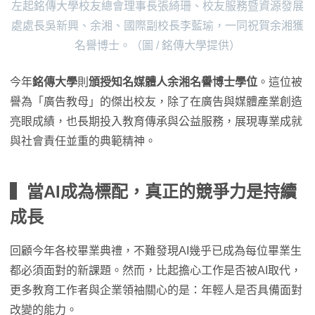
左起銘傳大學校友總會理事長張綺珊、校友服務暨資源發展
處處長吳新興、余湘、國際副校長李藍瑜，一同祝賀余湘獲
名譽博士。（圖 / 銘傳大學提供）
今年
銘傳大學
則
頒授知名媒體人余湘名譽博士學位
。這位被
譽為「廣告教母」的傑出校友，除了在廣告與媒體產業創造
亮眼成績，也長期投入教育傳承與公益服務，展現專業成就
與社會責任並重的典範精神。
▍當AI成為標配，真正的競爭力是持續
成長
回顧今年各校畢業典禮，不難發現AI幾乎已成為每位畢業生
都必須面對的新課題。然而，比起擔心工作是否被AI取代，
更多教育工作者與企業領袖關心的是：年輕人是否具備面對
改變的能力。