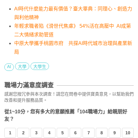
AI時代什麼能力最有價值？臺大畢典：同理心、創造力
與利他精神
年輕求職者陷《滑世代焦慮》 54%活在高壓中 AI成第
二大情緒求助管道
中原大學攜手桃園市府 共探AI時代城市治理與產業新
局
AI
大學
大學生
職場力滿意度調查
感謝您撥冗參與本次調查！請您在問卷中提供寶貴意見，以幫助我們
改善和提升服務品質。
從1~10分，您有多大的意願推薦「104職場力」給親朋好
友？
1
2
3
4
5
6
7
8
9
10