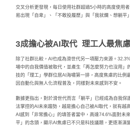
交叉分析更發現，每日使用社群超過5小時的高度使用者
易出現「自卑」、「不敢投履歷」與「我就爛、想躺平
3成擔心被AI取代 理工人最焦
除了社群比較，AI也成為滑世代另一項壓力來源。32.
場中的自我價值被取代，並產生「再怎麼努力也沒用」
技的「理工」學群位居AI海嘯第一排，高度焦慮的比例
因自動化與無人化流程普及，同樣對未來感到不安。
數據更指出，對於滑世代而言「躺平」已經成為自我保
法掌控的AI未來趨勢，越是擔心自己被AI取代，就有越
AI感到「非常擔心」的填答者當中，高達74.6%面對
平」的念頭，顯示AI焦慮已不只是科技議題，更逐漸演