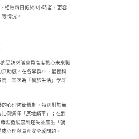
，相較每日低於3小時者，更容
」等情況。
慮
3%的受訪求職會員高度擔心未來職
的無助感。在各學群中，最懂科
最高，其次為「餐旅生活」學群
護的心理防衛機制，特別對於無
高比例選擇「原地躺平」；在對
未來職涯發展感到迷失並產生「躺
變成心理與職涯安全感問題。