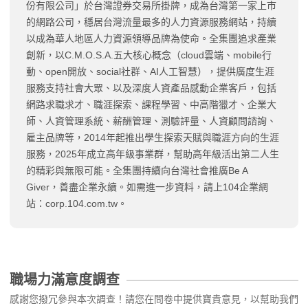
份有限公司」於台灣證券交易所掛牌，成為台灣第一家上市
的網路公司，穩居台灣流量最多的人力資源服務網站，持續
以成為華人地區人力資源領導品牌為使命。全集團追求產業
創新，以C.M.O.S.A.五大核心概念（cloud雲端、mobile行
動、open開放、social社群、AI人工智慧），提供廣度生涯
服務支持社會大眾、以及深度人資產品感動企業客戶，包括
網路求職求才、職涯探索、課程學習、中高階獵才、企業大
師、人資管理系統、薪酬管理、測驗評量、人資顧問諮詢、
雇主品牌等，2014年起推出學生探索天賦與職涯方向的生涯
服務，2025年成立高年級事業群，幫助高年級活出第二人生
的精彩與無限可能。全集團持續向台灣社會推廣Be A
Giver，善盡企業永續。如需進一步資料，請上104企業網
站：corp.104.com.tw。
職場力滿意度調查
感謝您撥冗參與本次調查！請您在問卷中提供寶貴意見，以幫助我們