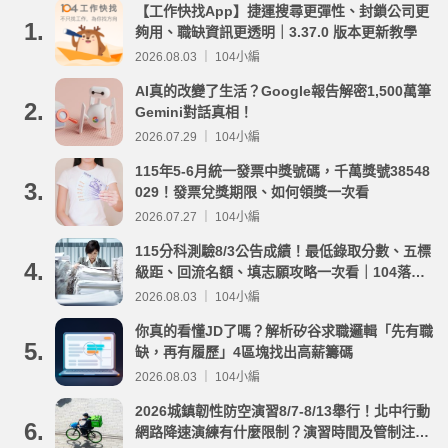
【工作快找App】捷運搜尋更彈性、封鎖公司更
1.
夠用、職缺資訊更透明｜3.37.0 版本更新教學
2026.08.03 ｜ 104小編
AI真的改變了生活？Google報告解密1,500萬筆
2.
Gemini對話真相！
2026.07.29 ｜ 104小編
115年5-6月統一發票中獎號碼，千萬獎號38548
3.
029！發票兌獎期限、如何領獎一次看
2026.07.27 ｜ 104小編
115分科測驗8/3公告成績！最低錄取分數、五標
4.
級距、回流名額、填志願攻略一次看｜104落點
分析
2026.08.03 ｜ 104小編
你真的看懂JD了嗎？解析矽谷求職邏輯「先有職
5.
缺，再有履歷」4區塊找出高薪籌碼
2026.08.03 ｜ 104小編
2026城鎮韌性防空演習8/7-8/13舉行！北中行動
6.
網路降速演練有什麼限制？演習時間及管制注意