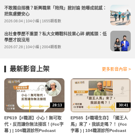
不敢獨自搭機？新興職業「陪飛」掀討論 她曝成就感：
把焦慮變安心
2026.08.04 | 104小編 | 1655觀看數
出社會學歷不重要？私大女轉戰科技業心碎 網搖頭：低
學歷才說沒用
2026.07.28 | 104小編 | 2004觀看數
最新影音上架
更多影音內容 >
28:13
30:41
EP619【#職涯】小心！無可取
EP585【#職場生存】「國王人
代，反而讓你無法接班！(#cc字
馬」來了，我該走嗎？！ (#cc
幕 ) | 104職涯診所Podcast
字幕 ) | 104職涯診所Podcast