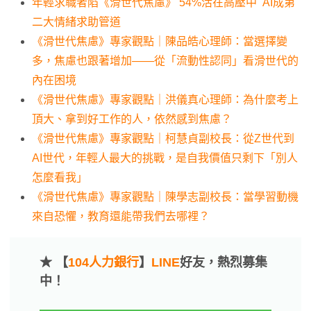
年輕求職者陷《滑世代焦慮》 54%活在高壓中 AI成第
二大情緒求助管道
《滑世代焦慮》專家觀點｜陳品皓心理師：當選擇變
多，焦慮也跟著增加——從「流動性認同」看滑世代的
內在困境
《滑世代焦慮》專家觀點｜洪儀真心理師：為什麼考上
頂大、拿到好工作的人，依然感到焦慮？
《滑世代焦慮》專家觀點｜柯慧貞副校長：從Z世代到
AI世代，年輕人最大的挑戰，是自我價值只剩下「別人
怎麼看我」
《滑世代焦慮》專家觀點｜陳學志副校長：當學習動機
來自恐懼，教育還能帶我們去哪裡？
★ 【
104人力銀行
】
LINE
好友，熱烈募集
中！