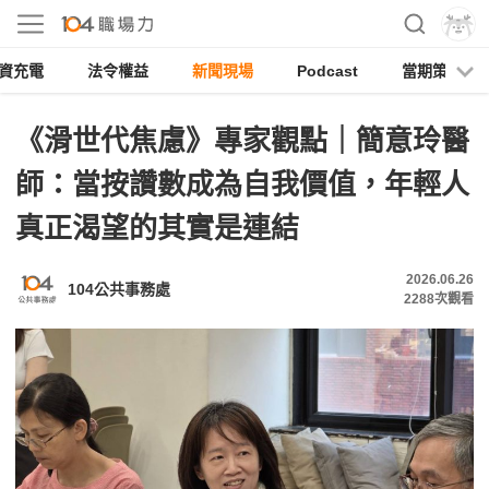
資充電
法令權益
新聞現場
Podcast
當期策展
《滑世代焦慮》專家觀點｜簡意玲醫
師：當按讚數成為自我價值，年輕人
真正渴望的其實是連結
2026.06.26
104公共事務處
2288
次觀看