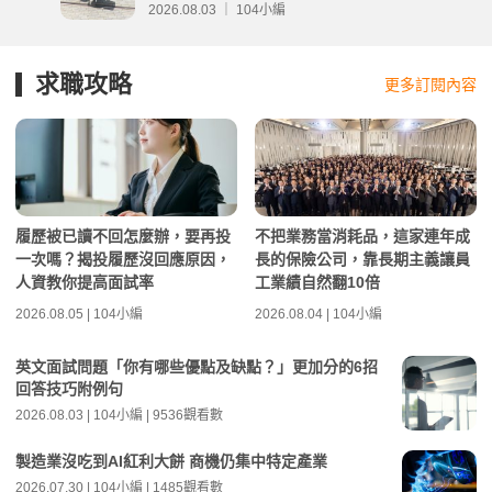
事項整理
2026.08.03 ｜ 104小編
求職攻略
更多訂閱內容
履歷被已讀不回怎麼辦，要再投
不把業務當消耗品，這家連年成
一次嗎？揭投履歷沒回應原因，
長的保險公司，靠長期主義讓員
人資教你提高面試率
工業績自然翻10倍
2026.08.05 | 104小編
2026.08.04 | 104小編
英文面試問題「你有哪些優點及缺點？」更加分的6招
回答技巧附例句
2026.08.03 | 104小編 | 9536觀看數
製造業沒吃到AI紅利大餅 商機仍集中特定產業
2026.07.30 | 104小編 | 1485觀看數