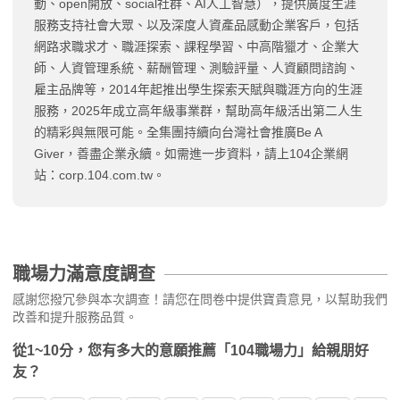
動、open開放、social社群、AI人工智慧），提供廣度生涯
服務支持社會大眾、以及深度人資產品感動企業客戶，包括
網路求職求才、職涯探索、課程學習、中高階獵才、企業大
師、人資管理系統、薪酬管理、測驗評量、人資顧問諮詢、
雇主品牌等，2014年起推出學生探索天賦與職涯方向的生涯
服務，2025年成立高年級事業群，幫助高年級活出第二人生
的精彩與無限可能。全集團持續向台灣社會推廣Be A
Giver，善盡企業永續。如需進一步資料，請上104企業網
站：corp.104.com.tw。
職場力滿意度調查
感謝您撥冗參與本次調查！請您在問卷中提供寶貴意見，以幫助我們
改善和提升服務品質。
從1~10分，您有多大的意願推薦「104職場力」給親朋好
友？