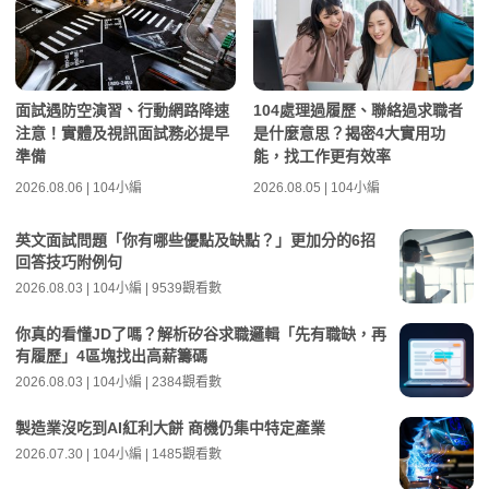
面試遇防空演習、行動網路降速
104處理過履歷、聯絡過求職者
注意！實體及視訊面試務必提早
是什麼意思？揭密4大實用功
準備
能，找工作更有效率
2026.08.06 | 104小編
2026.08.05 | 104小編
英文面試問題「你有哪些優點及缺點？」更加分的6招
回答技巧附例句
2026.08.03 | 104小編 | 9539觀看數
你真的看懂JD了嗎？解析矽谷求職邏輯「先有職缺，再
有履歷」4區塊找出高薪籌碼
2026.08.03 | 104小編 | 2384觀看數
製造業沒吃到AI紅利大餅 商機仍集中特定產業
2026.07.30 | 104小編 | 1485觀看數