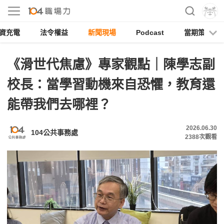
資充電
法令權益
新聞現場
Podcast
當期策展
《滑世代焦慮》專家觀點｜陳學志副
校長：當學習動機來自恐懼，教育還
能帶我們去哪裡？
2026.06.30
104公共事務處
2388
次觀看