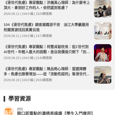
《滑世代焦慮》專家觀點｜洪儀真心理師：為什麼考上
頂大、拿到好工作的人，依然感到焦慮？
2026.06.11 | 104小編 | 3329觀看數
104《滑世代焦慮》調查揭職涯不安 淡江大學籲運用
校園資源找回真實自我
2026.06.11 | 104小編 | 1472觀看數
《滑世代焦慮》專家觀點｜柯慧貞副校長：從Z世代到
AI世代，年輕人最大的挑戰，是自我價值只剩下「別人
怎麼看我」
2026.06.23 | 104小編 | 2140觀看數
《滑世代焦慮》專家觀點｜陳品皓心理師：當選擇變
多，焦慮也跟著增加——從「流動性認同」看滑世代的
內在困境
2026.06.10 | 104小編 | 2033觀看數
學習資源
課程
開口即重點的溝通表達課【學生入門應用】