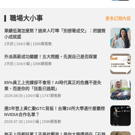
職場大小事
更多訂閱內容
業績低潮怎麼熬？過來人叮嚀「別想著成交」：把握微
小成就感
2天前 | 104小編 | 1056觀看數
外派高薪成功關鍵！五大問題，先測自己是否踩雷
2天前 | 104小編 | 1096觀看數
85%員工上完課卻不會用！AI時代真正的危機不是失
業，而是你的「技能已過期」
2026.08.05 | 104小編 | 1747觀看數
連3年登上黃仁勳GTC背板！台灣10所大學憑什麼霸榜
NVIDIA合作名單？
2026.07.30 | 104小編 | 1596觀看數
每天上班都好累？不是抗壓差！是你大腦還停在「石器