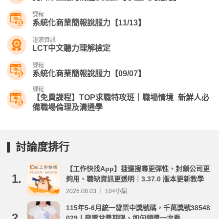
課程
系統化商業簡報說服力【11/13】
證照資訊
LCT中文聽力理解檢定
課程
系統化商業簡報說服力【09/07】
課程
【免費課程】TOP求職特攻班｜職場情境_新鮮人必
備職場倫理及溝通學
討論度排行
【工作快找App】捷運搜尋更彈性、封鎖公司更
1.
夠用、職缺資訊更透明｜3.37.0 版本更新教學
2026.08.03 ｜ 104小編
115年5-6月統一發票中獎號碼，千萬獎號38548
2.
029！發票兌獎期限、如何領獎一次看