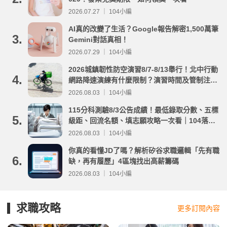
2026.07.27 ｜ 104小編
AI真的改變了生活？Google報告解密1,500萬筆
3.
Gemini對話真相！
2026.07.29 ｜ 104小編
2026城鎮韌性防空演習8/7-8/13舉行！北中行動
4.
網路降速演練有什麼限制？演習時間及管制注意
事項整理
2026.08.03 ｜ 104小編
115分科測驗8/3公告成績！最低錄取分數、五標
5.
級距、回流名額、填志願攻略一次看｜104落點
分析
2026.08.03 ｜ 104小編
你真的看懂JD了嗎？解析矽谷求職邏輯「先有職
6.
缺，再有履歷」4區塊找出高薪籌碼
2026.08.03 ｜ 104小編
求職攻略
更多訂閱內容