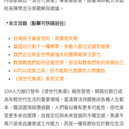
內容節錄自「滑世代焦慮」專家座談會，由臺灣師範大學副
校長陳學志分享觀察與建議。
📍
本文目錄（點擊可快速前往）
台灣孩子最害怕的，其實是失敗
當成功只剩下一種標準，多數人都注定感到挫敗
我們正在和全世界最強大的團隊競爭注意力
教育教我們如何征服世界，卻沒有教我們如何安頓自己
AI可以成為工具，但不能取代真實的人際連結
《滑世代焦慮》系列文章：
104人力銀行發布《滑世代焦慮》報告發現，網路社群已成
為年輕世代生活的重要場域。當演算法持續推送各種人生範
本、職涯選項與價值觀，人們看似擁有更多可能性，卻也承
受更多來自選擇、自我定位與未來發展的不確定感。焦慮不
再只是來自課業或工作壓力，而是一種長期存在於數位生活