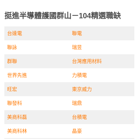
挺進半導體護國群山－104精選職缺
台達電
聯電
聯詠
瑞昱
群聯
台灣應用材料
世界先進
力積電
旺宏
東京威力
聯發科
瑞鼎
美商科磊
台積電
美商科林
晶豪