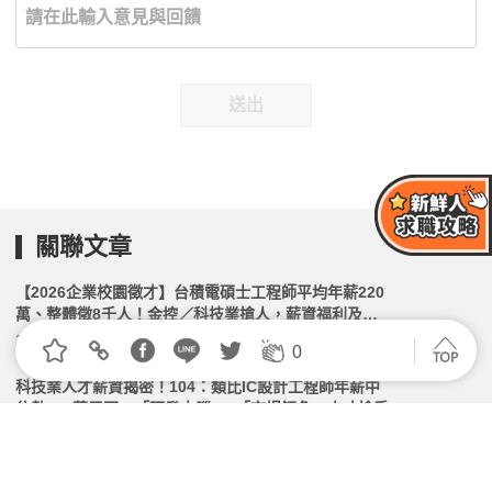
送出
關聯文章
【2026企業校園徵才】台積電碩士工程師平均年薪220
萬、整體徵8千人！金控／科技業搶人，薪資福利及MA
計畫盤點
2026.03.10 | 104小編 | 27704觀看數
0
科技業人才薪資揭密！104：類比IC設計工程師年薪中
位數171萬居冠，「研發大腦」+「市場觸角」人才搶手
2026.04.28 | 104小編 | 3261觀看數
【2026最新】半導體業平均薪資出爐！日月光投控628