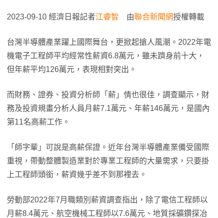
2023-09-10 經濟日報記者
江睿智
由
聯合新聞網
授權轉載
台灣半導體產業躍上國際舞台，更掀起搶人風潮。2022年電
機電子工程師平均經常性薪資6.8萬元，雖未躋身前十大，
但年薪平均126萬元，表現相對突出。
而財務、證券、投資分析師「薪」情也很佳，調查顯示，財
務及投資規畫分析人員月薪7.1萬元、年薪146萬元，是國內
第11名高薪工作。
「師字輩」可說是高薪保證。近年台灣半導體產業備受國際
重視，帶動整體製造業對於專業工程師的大量需求，只要掛
上工程師頭銜，薪資幾乎差不到那裡去。
勞動部2022年7月職類別薪資調查指出，除了電信工程師以
月薪8.4萬元、航空機械工程師以7.6萬元、地質採礦鑽探冶