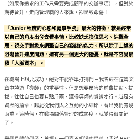
（如果你追求的工作只需要完成簡單的交辦事項），但對於
期待晉升，走向管理職的人來說，卻是致命傷！
「Junior 程度的心態和處事手腕」最大的特徵，就是經常
以自己的角度出發去看事情，比較缺乏換位思考、綜觀全
局、視交手對象來調整自己的姿態的能力。所以除了上述的
阻礙晉升速度問題，還有另一個更大的隱憂，就是不容易累
積「人脈資本」。
在職場上想要成功，絕對不能靠單打獨鬥 – 我曾經在這篇文
章中談過「導師」的重要性。但是想要厲害的前輩提點、提
拔，往往自己也要有點斤兩，獲得導師的賞識才行。越是有
資歷的前輩，越能從我們與之互動的小細節，看出我們有幾
兩重。這時候，在職場關係管理的成熟度，就變得很關鍵
了。
舉個具體的例子：曾經有一個素不相識的學弟（我從 HEC