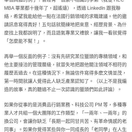
MBA 畢業都十幾年了，超遙遠），透過 LinkedIn 跟我聯
絡，希望我能給他一點在法國行銷領域的求職建議。他的邀
請訊息寫得真好！五句話就簡練地把來意、經歷背景、為什
麼找上我都說明了，而且語氣專業又禮貌，讓我一看就覺得
「怎麼能不幫！」。
再舉一個反面的例子：沒有先研究某位獵頭的專精領域，和
他主要接洽的管理層級，就冒失地把跟他關注領域不相符的
履歷丟過去。在這種情況下，無論信件寫得多麽文情並茂，
第一時間就讓人覺得此人缺乏產業認知了。（以上不是我編
造的故事，真的聽過不止一次認識的獵頭們如此評論）。
如果你從事的是消費品行銷業務、科技公司 PM 等，多種專
業人才共組一個大團隊的工作類型，「一兩年、一兩年」的
換公司，會讓你缺乏「長期一起同甘共苦、有革命情感的老
同事」。如果你覺得某些與你一同成長的「老同學」在人生