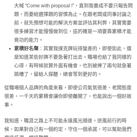
大喊 “Come with proposal !”，直到我養成不要只報告問
題，而要給選擇題的習慣為止。在跟老闆或同事討論之
前，就先預想可能的解決方案並評估其利弊，其實需要
很多練習才能慢慢做到位，這的確是一項要靠累積才能
竟功的能力。
累積好名聲
：其實我撲克牌玩得蠻差的，即使如此，還
是知道某些好牌不要急著打出去。職場也給了我同樣的
心得，有時候就算外面有機會，也別被捧了兩句就急著
跳槽了，留給人探聽，總會等到更好的。
從職場個人品牌的角度來看，即使公司氣氛很差、老闆態度
很差，一千天的累積會讓你即使離開了，也能說出一個好故
事。
我知道，職涯之路上不可能永遠風光順遂。逆風前行的時
候，如果對自己有一個約定，守住一個承諾，可以幫助我們