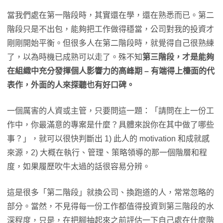
當我們處在第一階段時，其實還在學，還在熟悉而已。第二
階段只是不出包，能夠把工作做得穩當，公司對我的投資才
剛剛開始平衡。但很多人在第二階段時，就覺得自己很熟練
了，以為時機已成熟可以走了。殊不知
第三階段，才是能夠
在組織中充分發揮個人影響力的高峰期 – 有端得上檯面的代
表作，外面的人來探聽也有好口碑。
一個厲害的人資或主管，只要問這一題：「請問在上一份工
作中，你最滿意的專案是什麼？具體來說你在其中做了哪些
事？」，就可以很快判斷出 1) 此人的 motivation 和成就感
來源，2) 大概在執行、管理、策略領導的那一個階層和程
度，如果履歷吹牛太過的話很容易分辨。
這是很多「第二階段」就換公司、換跑道的人，常常忽略的
部分。當然，不見得每一份工作都值得投資到第三階段的水
深程度，只是，在把腳抽起來之前評估一下自己處在什麼階