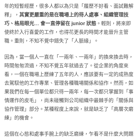
年的短暫經歷，很多人都以為只是「履歷不好看、面試難解
釋」，
其實更嚴重的是在職場上的待人處事、組織管理技
巧、格局眼光… 會一直停留在 junior 狀態
。輕則，將來即
使終於入行喜愛的工作，也得花更長的時間才能晉升主管
職。重則，不知不覺中錯失了「人脈緣」。
因為，當一個人一直在「一兩年、一兩年」的換來換去時，
時間匆匆流過，不知不覺五年就過去了。從企業的角度來
看，一個在職場上歷練了五年的人，應該要有一定的成熟度
去駕馭他的工作專業、管理各種職場關係和協作。然而，如
果我們在每一個單位都只待一兩年，每一次都只掌握到「事
情運作的皮毛」，尚未碰觸到公司組織中最棘手的「關係與
協作管理」部分。某種程度上來說，就是缺乏了「高層次磨
練」的機會。
這個在心態和處事手腕上的缺乏磨練，乍看不是什麼大問題