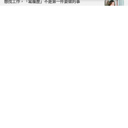
想找工作，「寫履歷」不是第一件要做的事
2026.03.26 | 104小編 | 16070觀看數
應徵工作「履歷一直未讀」，要再投一次嗎？
2026.06.16 | 104小編 | 163551觀看數
在同公司待了10年，容易被淘汰嗎？資深工作者職涯停
滯的3大警訊與解方
2026.04.17 | 104小編 | 4705觀看數
履歷無可挑剔，心裡卻很空虛？「至少不會錯」的職涯
安全牌為何成毒藥？
2026.04.25 | 104小編 | 2551觀看數
學習資源
課程
人生轉型工作坊：預備生命下一座高峰，你中年轉型