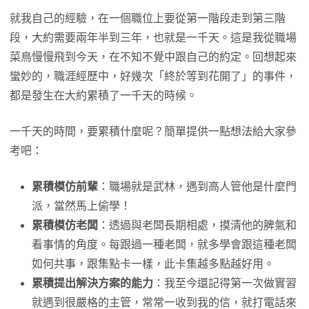
就我自己的經驗，在一個職位上要從第一階段走到第三階
段，大約需要兩年半到三年，也就是一千天。這是我從職場
菜鳥慢慢飛到今天，在不知不覺中跟自己的約定。回想起來
蠻妙的，職涯經歷中，好幾次「終於等到花開了」的事件，
都是發生在大約累積了一千天的時候。
一千天的時間，要累積什麼呢？簡單提供一點想法給大家參
考吧：
累積模仿前輩
：職場就是武林，遇到高人管他是什麼門
派，當然馬上偷學！
累積模仿老闆
：透過與老闆長期相處，摸清他的脾氣和
看事情的角度。每跟過一種老闆，就多學會跟這種老闆
如何共事，跟集點卡一樣，此卡集越多點越好用。
累積提出解決方案的能力
：我至今還記得第一次做實習
就遇到很嚴格的主管，常常一收到我的信，就打電話來