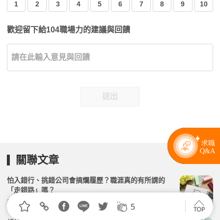
1
2
3
4
5
6
7
8
9
10
歡迎留下給104職場力的建議與回饋
送出
關聯文章
怕入錯行、挑錯公司會搞爛履歷？職涯真的有所謂的
「走錯路」嗎？
2天前 | 104小編 | 1507觀看數
5