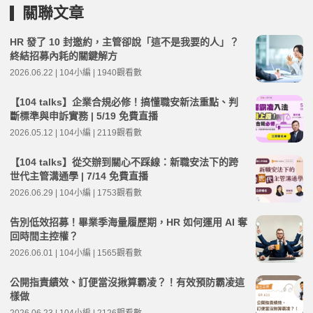
關聯文章
HR 發了 10 封邀約，主管卻說「這不是我要的人」？
終結招募內耗的關鍵解方
2026.06.22 | 104小編 | 1940觀看數
【104 talks】企業合規必修！搞懂職安新法重點、判
斷標準與申訴實務 | 5/19 免費直播
2026.05.12 | 104小編 | 2119觀看數
【104 talks】從交辦到關心不踩線：新職安法下的跨
世代主管溝通學 | 7/14 免費直播
2026.06.29 | 104小編 | 1753觀看數
告別低效招募！畢業季海量履歷期，HR 如何運用 AI 奪
回時間主控權？
2026.06.01 | 104小編 | 1565觀看數
公開指責績效、訂便當沒揪算霸凌？！有效預防霸凌這
樣做
2026.06.23 | 104小編 | 2126觀看數