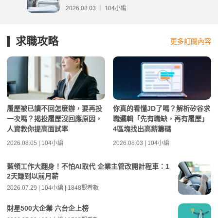
分析
2026.08.03 ｜ 104小編
求職攻略
更多訂閱內容
履歷被已讀不回怎麼辦，要再投
你真的看懂JD了嗎？解析矽谷求
一次嗎？揭投履歷沒回應原因，
職邏輯「先有職缺，再有履歷」
人資教你提高面試率
4區塊找出高薪籌碼
2026.08.05 | 104小編
2026.08.03 | 104小編
藍領工作大翻身！不怕AI取代 企業主管改開計程車：1
2天賺到以前月薪
2026.07.29 | 104小編 | 1848觀看數
財星500大企業 六台企上榜