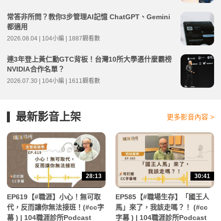
常答非所問？教你3步管理AI記憶 ChatGPT、Gemini
都適用
2026.08.04 | 104小編 | 1887觀看數
連3年登上黃仁勳GTC背板！台灣10所大學憑什麼霸榜
NVIDIA合作名單？
2026.07.30 | 104小編 | 1611觀看數
最新影音上架
更多影音內容 >
28:13
30:41
EP619【#職涯】小心！無可取
EP585【#職場生存】「國王人
代，反而讓你無法接班！(#cc字
馬」來了，我該走嗎？！ (#cc
幕 ) | 104職涯診所Podcast
字幕 ) | 104職涯診所Podcast