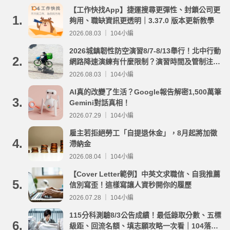
【工作快找App】捷運搜尋更彈性、封鎖公司更
1.
夠用、職缺資訊更透明｜3.37.0 版本更新教學
2026.08.03 ｜ 104小編
2026城鎮韌性防空演習8/7-8/13舉行！北中行動
2.
網路降速演練有什麼限制？演習時間及管制注意
事項整理
2026.08.03 ｜ 104小編
AI真的改變了生活？Google報告解密1,500萬筆
3.
Gemini對話真相！
2026.07.29 ｜ 104小編
雇主若拒絕勞工「自提退休金」，8月起將加徵
4.
滯納金
2026.08.04 ｜ 104小編
【Cover Letter範例】中英文求職信、自我推薦
5.
信別寫歪！這樣寫讓人資秒開你的履歷
2026.07.28 ｜ 104小編
115分科測驗8/3公告成績！最低錄取分數、五標
6.
級距、回流名額、填志願攻略一次看｜104落點