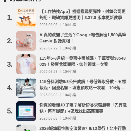
【工作快找App】捷運搜尋更彈性、封鎖公司更
1.
夠用、職缺資訊更透明｜3.37.0 版本更新教學
2026.08.03 ｜ 104小編
AI真的改變了生活？Google報告解密1,500萬筆
2.
Gemini對話真相！
2026.07.29 ｜ 104小編
115年5-6月統一發票中獎號碼，千萬獎號38548
3.
029！發票兌獎期限、如何領獎一次看
2026.07.27 ｜ 104小編
115分科測驗8/3公告成績！最低錄取分數、五標
4.
級距、回流名額、填志願攻略一次看｜104落點
分析
2026.08.03 ｜ 104小編
你真的看懂JD了嗎？解析矽谷求職邏輯「先有職
5.
缺，再有履歷」4區塊找出高薪籌碼
2026.08.03 ｜ 104小編
2026城鎮韌性防空演習8/7-8/13舉行！北中行動