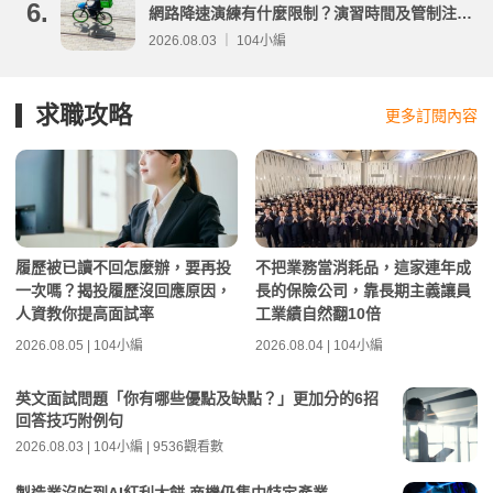
6.
網路降速演練有什麼限制？演習時間及管制注意
事項整理
2026.08.03 ｜ 104小編
求職攻略
更多訂閱內容
履歷被已讀不回怎麼辦，要再投
不把業務當消耗品，這家連年成
一次嗎？揭投履歷沒回應原因，
長的保險公司，靠長期主義讓員
人資教你提高面試率
工業績自然翻10倍
2026.08.05 | 104小編
2026.08.04 | 104小編
英文面試問題「你有哪些優點及缺點？」更加分的6招
回答技巧附例句
2026.08.03 | 104小編 | 9536觀看數
製造業沒吃到AI紅利大餅 商機仍集中特定產業