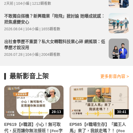
2天前 | 104小編 | 1212觀看數
不敢獨自搭機？新興職業「陪飛」掀討論 她曝成就感：
把焦慮變安心
2026.08.04 | 104小編 | 1655觀看數
出社會學歷不重要？私大女轉戰科技業心碎 網搖頭：低
學歷才說沒用
2026.07.28 | 104小編 | 2004觀看數
最新影音上架
更多影音內容 >
28:13
30:41
EP619【#職涯】小心！無可取
EP585【#職場生存】「國王人
代，反而讓你無法接班！(#cc字
馬」來了，我該走嗎？！ (#cc