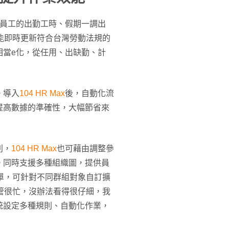
員工的出勤工時、假期一調出
ax能即時更新符合台灣勞動法規的
相當e化，從任用、出缺勤、計
。導入
104 HR Max
後，自動化流
提高數據的準確性，大幅節省來
別，
104 HR Max
也可藉由調整參
。同時支援多種組織圖，提供員
單，可針對不同群組對象自訂擴
管很忙，沒辦法看得很仔細，我
統設定多種規則、自動化作業，