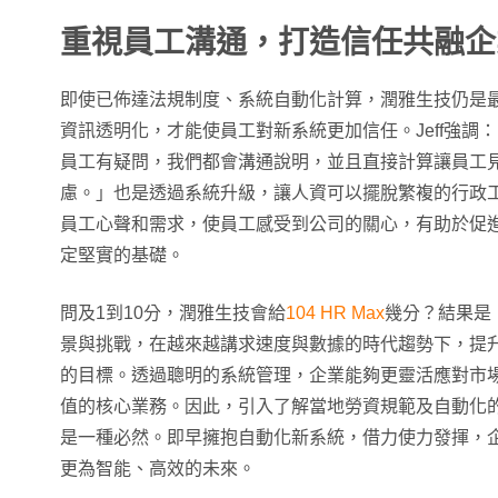
重視員工溝通，打造信任共融企
即使已佈達法規制度、系統自動化計算，潤雅生技仍是
資訊透明化，才能使員工對新系統更加信任。Jeff強調
員工有疑問，我們都會溝通說明，並且直接計算讓員工
慮。」也是透過系統升級，讓人資可以擺脫繁複的行政
員工心聲和需求，使員工感受到公司的關心，有助於促
定堅實的基礎。
問及1到10分，潤雅生技會給
104 HR Max
幾分？結果是
景與挑戰，在越來越講求速度與數據的時代趨勢下，提
的目標。透過聰明的系統管理，企業能夠更靈活應對市
值的核心業務。因此，引入了解當地勞資規範及自動化
是一種必然。即早擁抱自動化新系統，借力使力發揮，
更為智能、高效的未來。