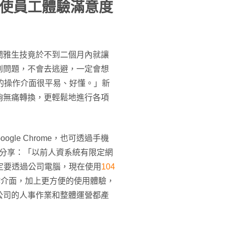
使員工體驗滿意度
潤雅生技竟於不到二個月內就讓
到問題，不會去逃避，一定會想
的操作介面很平易、好懂。」新
夠無痛轉換，更輕鬆地進行各項
le Chrome，也可透過手機
in分享：「以前人資系統有限定網
定要透過公司電腦，現在使用
104
作介面，加上更方便的使用體驗，
公司的人事作業和整體運營都產