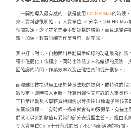
「一開始導入最有感的，就是使用
104 HR Max
的時候，
來，資料都很明確。」人資單位Jeff分享，104 HR M
相關設定，少了許多需要手動調整的環節，而且還變得
薪、加保、教育訓練等作業皆可一站完成。
其中打卡對比、自動篩出差勤異常紀錄的功能最為推薦
程不僅簡化工作程序，同時也降低了人為錯誤的風險，
回確認的時間，作業效率以及正確性真的提升很多。」
而潤雅生技提供員工優於勞基法規的福利，或特殊的假
數設定，即時帶入更新，計算出彈性又可靠的人事資料
工日常出勤及人事薪資相關需求等多達11種電子簽核表
充簽核流程，「有時候一過來就會有80張假單，有些主
們就可以針對數值有異常的部分去提醒主管。」經由系
令人資單位Colin十分有感節省了不少內部溝通的時間。