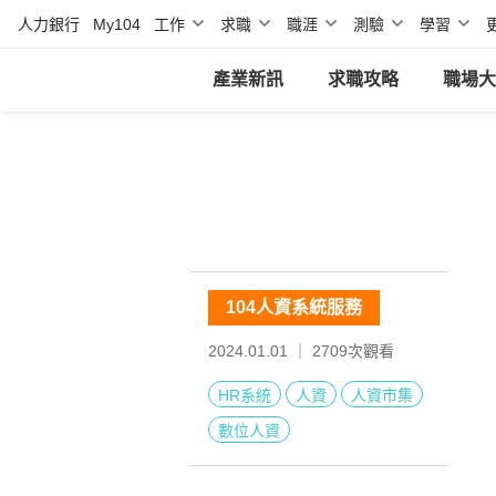
人力銀行
My104
工作
求職
職涯
測驗
學習
產業新訊
求職攻略
職場大
104人資系統服務
2024.01.01 ｜
2709
次觀看
HR系統
人資
人資市集
數位人資