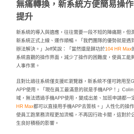
無痛轉換，新系統方便簡易操作
提升
新系統的導入與適應，往往需要一段不短的陣痛期，但
新系統正式上線、運作順暢。「我們團隊的優勢就是遇
辦法解決。」Jeff笑說：「當然還是歸功於
104 HR Max
系統直觀的操作界面，減少了操作的困難度，使員工能
人事作業。
且對比過往系統僅支援IE瀏覽器，新系統不僅可跨用至Goog
APP使用。「現在員工最滿意的就是手機APP！」Col
域，無法透過手機APP使用，變成出差、加班申請都一
HR Max
都可以直接用手機APP去簽核。」人性化的操
使員工跑業務流程更加流暢，不再因行政卡關，這對於
生良好積極的影響。