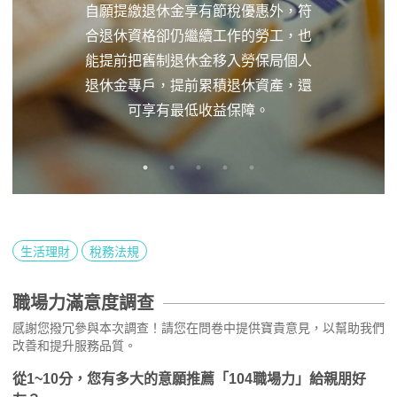
自願提繳退休金享有節稅優惠外，符
合退休資格卻仍繼續工作的勞工，也
能提前把舊制退休金移入勞保局個人
退休金專戶，提前累積退休資產，還
可享有最低收益保障。
生活理財
稅務法規
職場力滿意度調查
感謝您撥冗參與本次調查！請您在問卷中提供寶貴意見，以幫助我們
改善和提升服務品質。
從1~10分，您有多大的意願推薦「104職場力」給親朋好