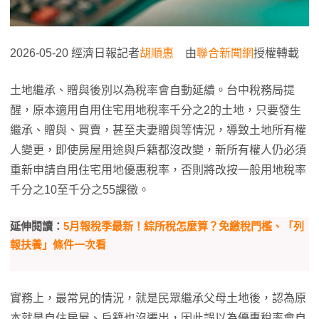
2026-05-20 經濟日報記者
胡順惠
由
聯合新聞網
授權轉載
土地繼承、贈與後別以為稅率會自動延續。台中稅務局提
醒，原本適用自用住宅用地稅率千分之2的土地，只要發生
繼承、贈與、買賣，甚至夫妻贈與等情況，導致土地所有權
人變更，即使房屋用途與戶籍都沒改變，新所有權人仍必須
重新申請自用住宅用地優惠稅率，否則將改按一般用地稅率
千分之10至千分之55課徵。
延伸閱讀：
5月報稅季最新！綜所稅怎麼算？免繳稅門檻、「列
報扶養」條件一次看
實務上，最常見的情況，就是民眾繼承父母土地後，認為原
本就是自住房屋、戶籍也沒遷出，因此誤以為優惠稅率會自