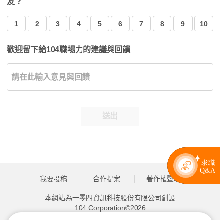
友？
1
2
3
4
5
6
7
8
9
10
歡迎留下給104職場力的建議與回饋
送出
關聯文章
行政院修正相關草案 婚育家庭減稅大禮包 來了
2026.06.26 | 104小編 | 2048觀看數