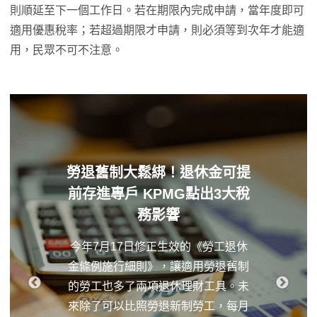
則順延至下一個工作日。若在期限內完成申請，當年度即可
適用優惠稅率；若超過期限才申請，則必須等到次年才能適
用，民眾不可不注意。
勞退舊制大鬆綁！退休金可提
前存進專戶 KPMG點出3大稅
務影響
今年7月17日修正生效的《勞工退休
金條例施行細則》，讓適用勞退舊制
的勞工也多了兩項退休理財工具。未
來除了可以比照勞退新制勞工，每月