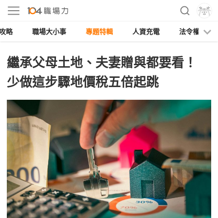
攻略
職場大小事
專題特輯
人資充電
法令權益
繼承父母土地、夫妻贈與都要看！
少做這步驟地價稅五倍起跳