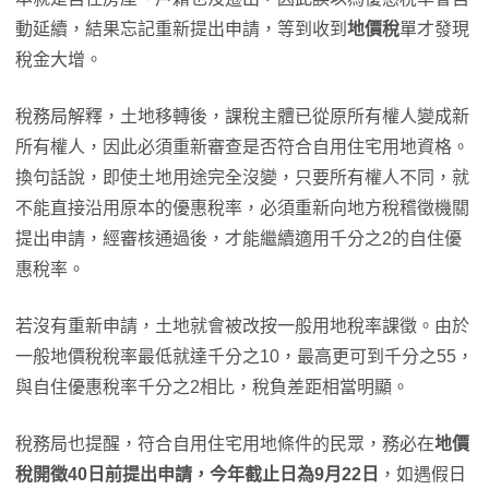
動延續，結果忘記重新提出申請，等到收到
地價稅
單才發現
稅金大增。
稅務局解釋，土地移轉後，課稅主體已從原所有權人變成新
所有權人，因此必須重新審查是否符合自用住宅用地資格。
換句話說，即使土地用途完全沒變，只要所有權人不同，就
不能直接沿用原本的優惠稅率，必須重新向地方稅稽徵機關
提出申請，經審核通過後，才能繼續適用千分之2的自住優
惠稅率。
若沒有重新申請，土地就會被改按一般用地稅率課徵。由於
一般地價稅稅率最低就達千分之10，最高更可到千分之55，
與自住優惠稅率千分之2相比，稅負差距相當明顯。
稅務局也提醒，符合自用住宅用地條件的民眾，務必在
地價
稅開徵40日前提出申請，今年截止日為9月22日
，如遇假日