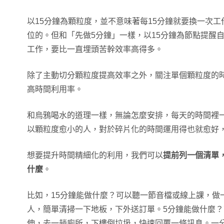
以15分鐘為顆粒度，並不意味著每15分鐘就要換一次
位的。但和「先做5分鐘」一樣，以15分鐘為節點提醒
工作，要比一直埋頭苦幹效率高得多。
除了主動切分顆粒度提高效率之外，關注單個顆粒度的
高時間利用率。
和烏鴉喝水的道理一樣，無論怎麼安排，每天的時間裡
以顆粒度愈小的人，對於碎片化的時間運用得也就愈好
想要提升時間精細化的利用，我們可以
提前列一個清單
什麼
。
比如，15分鐘能做什麼？可以聽一節音檔或線上課，做
人，簡單清掃一下地板，下外送訂單。5分鐘能做什麼
伸，去一趟廁所，下樓倒垃圾，快速回覆一條訊息。一