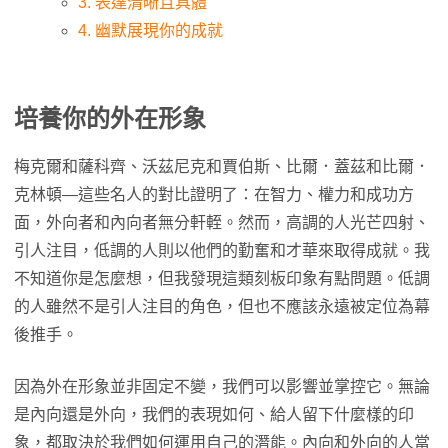
3. 表達清晰且具體
4. 幽默展現你的成就
培養你的外在形象
梅克爾和薩科齊、沃茲尼克和賈伯斯、比爾．蓋茲和比爾．
克林頓—這些名人的對比證明了：在智力、權力和成功方
面，外向者和內向者無分軒輊。然而，高調的人光芒四射、
引人注目，低調的人則以他們的勤奮和才華來取得成就。我
不知道你是怎麼想，但我發現這類刻板印象有點問題。低調
的人雖然不是引人注目的角色，但也不應該永遠被定位為幕
後推手。
因為外在形象並非固定不變，我們可以影響並掌控它。無論
是內向還是外向，我們的表現如何、給人留下什麼樣的印
象，都取決於我們如何運用自己的潛能。內向和外向的人當