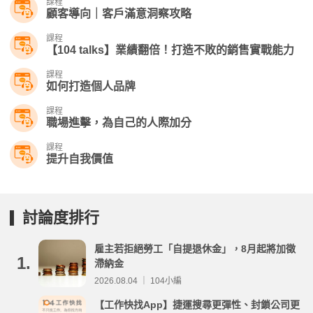
課程
顧客導向｜客戶滿意洞察攻略
課程
【104 talks】業績翻倍！打造不敗的銷售實戰能力
課程
如何打造個人品牌
課程
職場進擊，為自己的人際加分
課程
提升自我價值
討論度排行
雇主若拒絕勞工「自提退休金」，8月起將加徵
1.
滯納金
2026.08.04 ｜ 104小編
【工作快找App】捷運搜尋更彈性、封鎖公司更