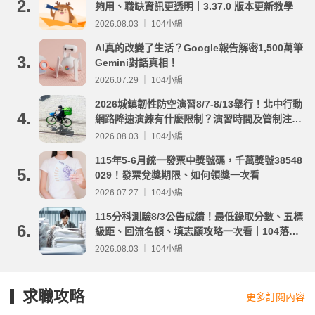
2.
夠用、職缺資訊更透明｜3.37.0 版本更新教學
2026.08.03 ｜ 104小編
AI真的改變了生活？Google報告解密1,500萬筆
3.
Gemini對話真相！
2026.07.29 ｜ 104小編
2026城鎮韌性防空演習8/7-8/13舉行！北中行動
4.
網路降速演練有什麼限制？演習時間及管制注意
事項整理
2026.08.03 ｜ 104小編
115年5-6月統一發票中獎號碼，千萬獎號38548
5.
029！發票兌獎期限、如何領獎一次看
2026.07.27 ｜ 104小編
115分科測驗8/3公告成績！最低錄取分數、五標
6.
級距、回流名額、填志願攻略一次看｜104落點
分析
2026.08.03 ｜ 104小編
求職攻略
更多訂閱內容