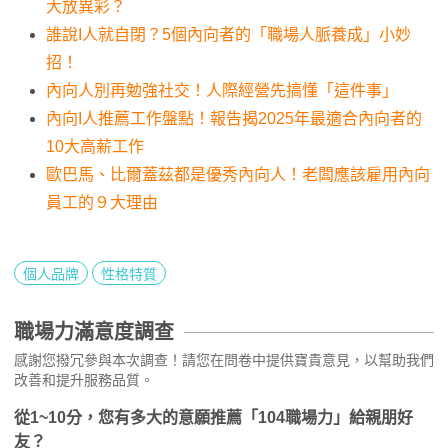
大放異彩？
誰說I人就自閉？5個內向者的「職場人脈養成」小妙
招！
內向人別再勉強社交！人際經營先搞懂「這件事」
內向I人推薦工作盤點！報告揭2025年最適合內向者的
10大高薪工作
歐巴馬、比爾蓋茲都是優秀內向人！老闆應該雇用內向
員工的９大理由
個人品牌
性格特質
職場力滿意度調查
感謝您撥冗參與本次調查！請您在問卷中提供寶貴意見，以幫助我們
改善和提升服務品質。
從1~10分，您有多大的意願推薦「104職場力」給親朋好
友？