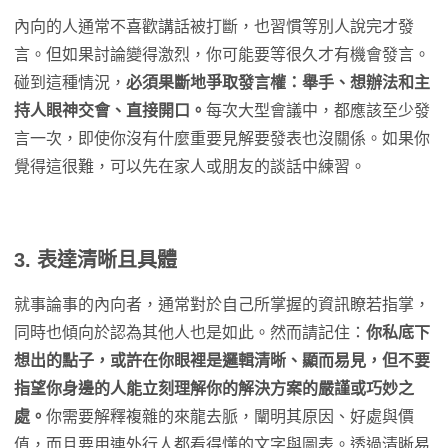
內向的人通常不喜歡講話被打斷，也習慣等別人說完才發
言。但如果討論變得激烈，你可能要等很久才有機會發言。
碰到這種情況，
必須果斷地爭取發言權：舉手、想辦法和主
持人眼神交會、直接開口。
每次大型會議中，都應該至少發
言一次，即使你沒有什麼重要見解要發表也沒關係。如果你
覺得這很難，可以先在家人或朋友的談話中練習。
3. 表達清晰且具體
就事論事的內向者，通常對於自己所掌握的資訊瞭若指掌，
同時也傾向於認為其他人也是如此。然而請記住：
你私底下
想出的點子，或許在你眼裡是邏輯清晰、顯而易見，但不要
指望你身邊的人能立刻理解你的解決方案的嚴謹或巧妙之
處。
你需要解釋複雜的來龍去脈，闡明其原因、好處與價
值，而且要用連外行人都看得懂的文字與圖表。透過清晰易