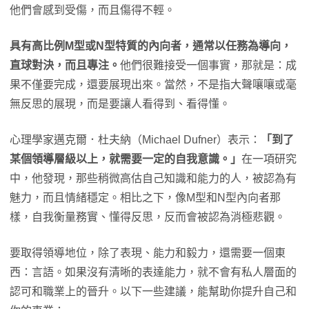
他們會感到受傷，而且傷得不輕。
具有高比例M型或N型特質的內向者，通常以任務為導向，
直球對決，而且專注。
他們很難接受一個事實，那就是：成
果不僅要完成，還要展現出來。當然，不是指大聲嚷嚷或毫
無反思的展現，而是要讓人看得到、看得懂。
心理學家邁克爾．杜夫納（Michael Dufner）表示：
「到了
某個領導層級以上，就需要一定的自我意識。」
在一項研究
中，他發現，那些稍微高估自己知識和能力的人，被認為有
魅力，而且情緒穩定。相比之下，像M型和N型內向者那
樣，自我衡量務實、懂得反思，反而會被認為消極悲觀。
要取得領導地位，除了表現、能力和毅力，還需要一個東
西：言語。如果沒有清晰的表達能力，就不會有私人層面的
認可和職業上的晉升。以下一些建議，能幫助你提升自己和