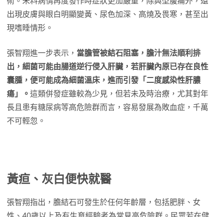
術。未料病情再度發作時症狀更加嚴重，除典型腹痛外，還
出現皮膚與眼白明顯變黃、尿色加深、高燒及畏寒，甚至出
現嗜睡情形。
張智翔進一步表示，
當膽管被結石阻塞，膽汁無法順利排
出，細菌可能由腸道逆行侵入肝臟，若肝臟內原已存在良性
囊腫，便可能成為細菌溫床，進而引發「二度感染性肝膿
瘍」。
這類併發症雖較為少見，但若未及時治療，尤其對年
長且患有糖尿病等高危險群而言，容易發展為敗血症，千萬
不可輕忽。
黃疸、灰白便快就醫
張智翔指出，膽結石可發生於任何年齡層，包括肥胖、女
性、40歲以上及有生育經驗者為常見高危險群。民眾若在健