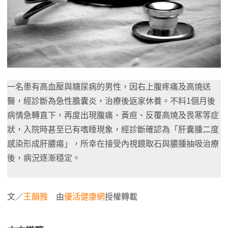
一名患有高血壓與糖尿病的男性，因右上腹疼痛及高燒送
醫，經診斷為急性膽囊炎，治療後返家休養。不料1個月後
病情急轉直下，再度出現腹痛、黃疸、反覆高燒及畏寒等症
狀，入院時甚至已有嗜睡現象，經診斷確認為「肝囊腫二度
感染形成肝膿瘍」，所幸在接受內視鏡取石與膿腫抽吸治療
後，病況逐漸穩定。
文／
王韻雅
由
優活健康網
授權轉載