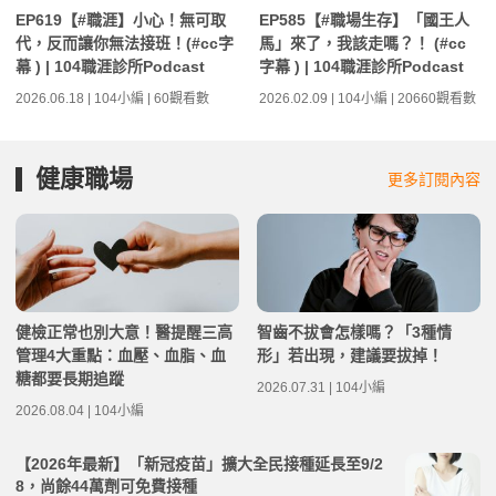
EP619【#職涯】小心！無可取
EP585【#職場生存】「國王人
代，反而讓你無法接班！(#cc字
馬」來了，我該走嗎？！ (#cc
幕 ) | 104職涯診所Podcast
字幕 ) | 104職涯診所Podcast
2026.06.18 | 104小編 | 60觀看數
2026.02.09 | 104小編 | 20660觀看數
健康職場
更多訂閱內容
健檢正常也別大意！醫提醒三高
智齒不拔會怎樣嗎？「3種情
管理4大重點：血壓、血脂、血
形」若出現，建議要拔掉！
糖都要長期追蹤
2026.07.31 | 104小編
2026.08.04 | 104小編
【2026年最新】「新冠疫苗」擴大全民接種延長至9/2
8，尚餘44萬劑可免費接種