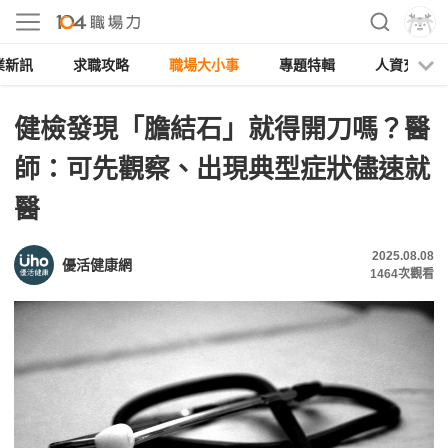
業新訊
求職攻略
職場大小事
專題特輯
人資充電
健檢發現「膽結石」就得開刀嗎？醫
師：可先觀察、出現典型症狀儘速就
醫
2025.08.08
優活健康網
1464
次觀看