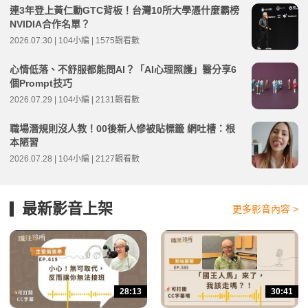
連3年登上黃仁勳GTC背板！台灣10所大學憑什麼霸榜
NVIDIA合作名單？
2026.07.30 | 104小編 | 1575觀看數
心情低落、不舒服都能問AI？「AI心理照護」醫分享6
個Prompt技巧
2026.07.29 | 104小編 | 2131觀看數
職場潛規則沒人教！00後新人慘被貼標籤 網吐槽：根
本陋習
2026.07.28 | 104小編 | 2127觀看數
最新影音上架
更多影音內容 >
28:13
30:41