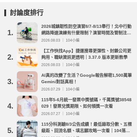
討論度排行
2026城鎮韌性防空演習8/7-8/13舉行！北中行動
1.
網路降速演練有什麼限制？演習時間及管制注意
事項整理
2026.08.03 ｜ 104小編
【工作快找App】捷運搜尋更彈性、封鎖公司更
2.
夠用、職缺資訊更透明｜3.37.0 版本更新教學
2026.08.03 ｜ 104小編
AI真的改變了生活？Google報告解密1,500萬筆
3.
Gemini對話真相！
2026.07.29 ｜ 104小編
115年5-6月統一發票中獎號碼，千萬獎號38548
4.
029！發票兌獎期限、如何領獎一次看
2026.07.27 ｜ 104小編
115分科測驗8/3公告成績！最低錄取分數、五標
5.
級距、回流名額、填志願攻略一次看｜104落點