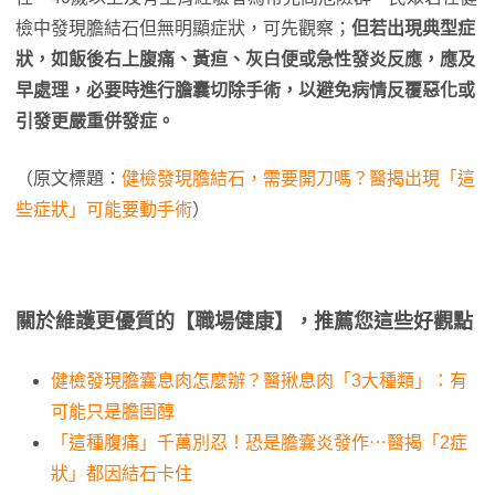
檢中發現膽結石但無明顯症狀，可先觀察；
但若出現典型症
狀，如飯後右上腹痛、黃疸、灰白便或急性發炎反應，應及
早處理，必要時進行膽囊切除手術，以避免病情反覆惡化或
引發更嚴重併發症。
（原文標題：
健檢發現膽結石，需要開刀嗎？醫揭出現「這
些症狀」可能要動手術
）
關於維護更優質的【職場健康】，推薦您這些好觀點
健檢發現膽囊息肉怎麼辦？醫揪息肉「3大種類」：有
可能只是膽固醇
「這種腹痛」千萬別忍！恐是膽囊炎發作⋯醫揭「2症
狀」都因結石卡住