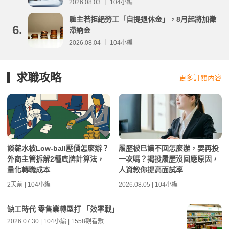
分析
2026.08.03 ｜ 104小編
雇主若拒絕勞工「自提退休金」，8月起將加徵
6.
滯納金
2026.08.04 ｜ 104小編
求職攻略
更多訂閱內容
談薪水被Low-ball壓價怎麼辦？
履歷被已讀不回怎麼辦，要再投
外商主管拆解2種底牌計算法，
一次嗎？揭投履歷沒回應原因，
量化轉職成本
人資教你提高面試率
2天前 | 104小編
2026.08.05 | 104小編
缺工時代 零售業轉型打 「效率戰」
2026.07.30 | 104小編 | 1558觀看數