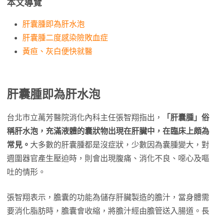
本文導覽
肝囊腫即為肝水泡
肝囊腫二度感染險敗血症
黃疸、灰白便快就醫
肝囊腫即為肝水泡
台北市立萬芳醫院消化內科主任張智翔指出，
「肝囊腫」俗
稱肝水泡，充滿液體的囊狀物出現在肝臟中，在臨床上頗為
常見。
大多數的肝囊腫都是沒症狀，少數因為囊腫變大，對
週圍器官產生壓迫時，則會出現腹痛、消化不良、噁心及嘔
吐的情形。
張智翔表示，膽囊的功能為儲存肝臟製造的膽汁，當身體需
要消化脂肪時，膽囊會收縮，將膽汁經由膽管送入腸道。長