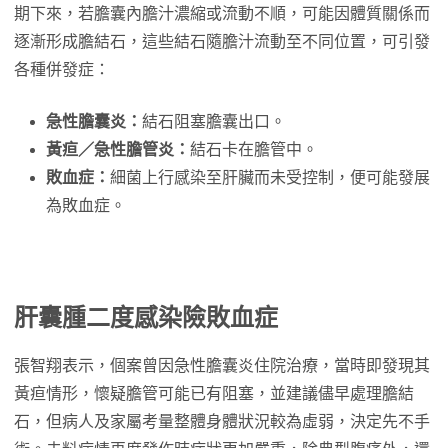
期下來，若膽囊內膽汁濃縮或流動不順，可能因體質關係而
逐漸形成膽結石，這些結石隨膽汁流動至不同位置，可引發
各種併發症：
急性膽囊炎：
結石阻塞膽囊出口。
黃疸／急性膽管炎：
結石卡在膽管中。
敗血症：
細菌上行感染至肝臟而未受控制，便可能發展
為敗血症。
肝囊腫二度感染險敗血症
張智翔表示，個案曾因急性膽囊炎住院治療，當時即發現其
黃疸情形，懷疑膽管可能已有阻塞，並建議儘早處理膽結
石，但病人及家屬考量整體身體狀況較為虛弱，決定先不手