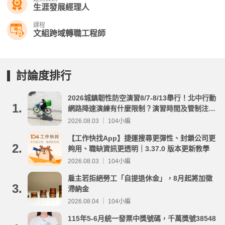
生涯發展經理人
課程
文組跨域轉職工程師
討論度排行
2026城鎮韌性防空演習8/7-8/13舉行！北中行動
1.
網路降速演練有什麼限制？演習時間及管制注意
事項整理
2026.08.03 ｜ 104小編
【工作快找App】捷運搜尋更彈性、封鎖公司更
2.
夠用、職缺資訊更透明｜3.37.0 版本更新教學
2026.08.03 ｜ 104小編
雇主若拒絕勞工「自提退休金」，8月起將加徵
3.
滯納金
2026.08.04 ｜ 104小編
115年5-6月統一發票中獎號碼，千萬獎號38548