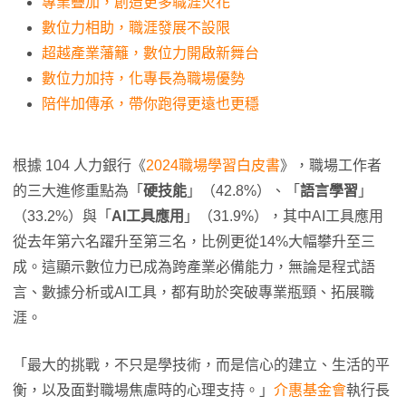
專業疊加，創造更多職涯火花
數位力相助，職涯發展不設限
超越產業藩籬，數位力開啟新舞台
數位力加持，化專長為職場優勢
陪伴加傳承，帶你跑得更遠也更穩
根據 104 人力銀行《
2024職場學習白皮書
》，職場工作者
的三大進修重點為「
硬技能
」（42.8%）、「
語言學習
」
（33.2%）與「
AI工具應用
」（31.9%），其中AI工具應用
從去年第六名躍升至第三名，比例更從14%大幅攀升至三
成。這顯示數位力已成為跨產業必備能力，無論是程式語
言、數據分析或AI工具，都有助於突破專業瓶頸、拓展職
涯。
「最大的挑戰，不只是學技術，而是信心的建立、生活的平
衡，以及面對職場焦慮時的心理支持。」
介惠基金會
執行長