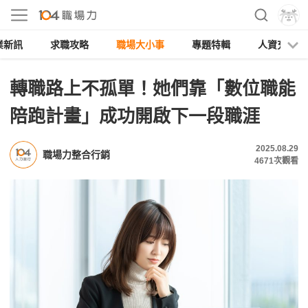
業新訊
求職攻略
職場大小事
專題特輯
人資充電
轉職路上不孤單！她們靠「數位職能
陪跑計畫」成功開啟下一段職涯
2025.08.29
職場力整合行銷
4671
次觀看