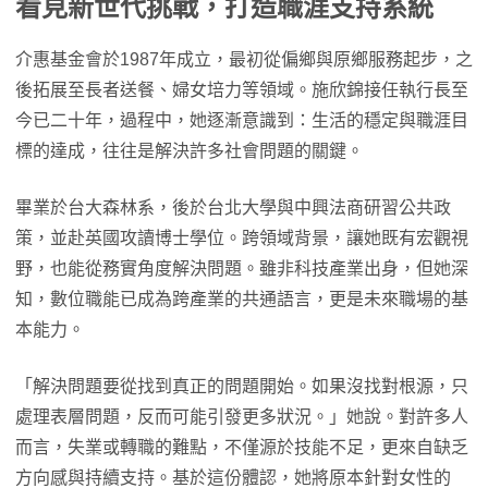
看見新世代挑戰，打造職涯支持系統
介惠基金會於1987年成立，最初從偏鄉與原鄉服務起步，之
後拓展至長者送餐、婦女培力等領域。施欣錦接任執行長至
今已二十年，過程中，她逐漸意識到：生活的穩定與職涯目
標的達成，往往是解決許多社會問題的關鍵。
畢業於台大森林系，後於台北大學與中興法商研習公共政
策，並赴英國攻讀博士學位。跨領域背景，讓她既有宏觀視
野，也能從務實角度解決問題。雖非科技產業出身，但她深
知，數位職能已成為跨產業的共通語言，更是未來職場的基
本能力。
「解決問題要從找到真正的問題開始。如果沒找對根源，只
處理表層問題，反而可能引發更多狀況。」她說。對許多人
而言，失業或轉職的難點，不僅源於技能不足，更來自缺乏
方向感與持續支持。基於這份體認，她將原本針對女性的