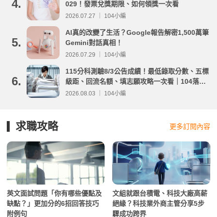
4.
029！發票兌獎期限、如何領獎一次看
2026.07.27 ｜ 104小編
AI真的改變了生活？Google報告解密1,500萬筆
5.
Gemini對話真相！
2026.07.29 ｜ 104小編
115分科測驗8/3公告成績！最低錄取分數、五標
6.
級距、回流名額、填志願攻略一次看｜104落點
分析
2026.08.03 ｜ 104小編
求職攻略
更多訂閱內容
英文面試問題「你有哪些優點及
文組就跟台積電、科技大廠高薪
缺點？」更加分的6招回答技巧
絕緣？科技業外商主管分享5步
附例句
驟成功跨界