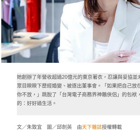
她創辦了年營收超過20億元的東京著衣，忍讓與妥協並
眾目睽睽下歷經婚變、被逐出董事會。「如果把自己放
你不放，」跳脫了「台灣電子商務界神鵰俠侶」的包袱，
的：好好過生活。
文／朱致宜 圖／邱劍英 由
天下雜誌
授權轉載