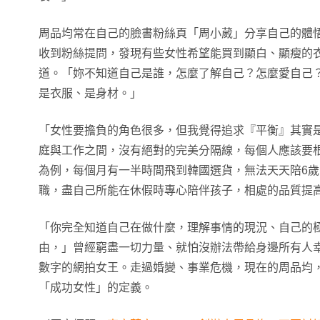
周品均常在自己的臉書粉絲頁「周小葳」分享自己的體
收到粉絲提問，發現有些女性希望能買到顯白、顯瘦的
道。「妳不知道自己是誰，怎麼了解自己？怎麼愛自己
是衣服、是身材。」
「女性要擔負的角色很多，但我覺得追求『平衡』其實
庭與工作之間，沒有絕對的完美分隔線，每個人應該要
為例，每個月有一半時間飛到韓國選貨，無法天天陪6
職，盡自己所能在休假時專心陪伴孩子，相處的品質提
「你完全知道自己在做什麼，理解事情的現況、自己的
由，」曾經窮盡一切力量、就怕沒辦法帶給身邊所有人
數字的網拍女王。走過婚變、事業危機，現在的周品均
「成功女性」的定義。