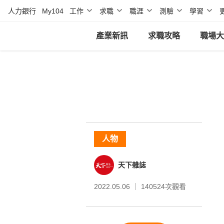
人力銀行
My104
工作
求職
職涯
測驗
學習
產業新訊
求職攻略
職場大
人物
天下雜誌
2022.05.06 ｜
140524
次觀看