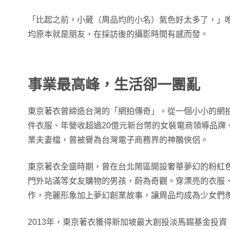
「比起之前，小葳（周品均的小名）氣色好太多了，」
均原本就是朋友，在採訪後的攝影時間有感而發。
事業最高峰，生活卻一團亂
東京著衣曾締造台灣的「網拍傳奇」。從一個小小的網
件衣服、年營收超過20億元新台幣的女裝電商領導品牌
業夫妻檔，曾被譽為台灣電子商務界的神鵰俠侶。
東京著衣全盛時期，曾在台北鬧區開設奢華夢幻的粉紅
門外站滿等女友購物的男孩，蔚為奇觀。穿漂亮的衣服
作，亮麗形象加上夢幻創業故事，讓周品均成為少女們
2013年，東京著衣獲得新加坡最大創投淡馬錫基金投