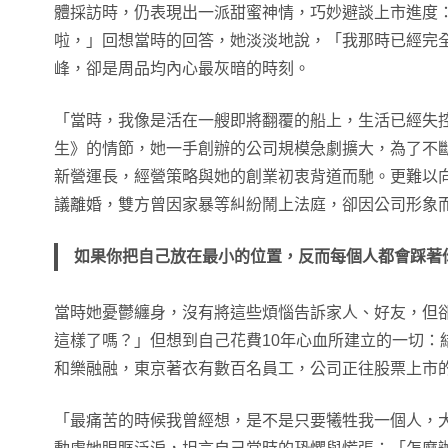
體採訪時，仍表現出一派甜蜜神情，巧妙避談上市進度
啦，」回想當時的回答，她淡淡地說，「我那時已經完
峰，卻是周品均內心最灰暗的時刻。
「當時，我像是活在一艘即將翻覆的船上，生活已經失
生》的情節，她一手創辦的公司規模急劇擴大，為了不
新營運長，經營策略與她的創業初衷背道而馳。更難以
議離婚，雙方曾因家暴等糾紛鬧上法庭，卻因公司形象
如果你把自己放在最小的位置，反而每個人都會踩著
當時她憂鬱纏身，沒有將這些煩惱告訴家人、好友，但
這樣了嗎？」但想到自己花費10年心血所建立的一切：
和樂融融，東京著衣有數百名員工，公司正往股票上市
「最痛苦的時候我曾經想，是不是只要犧牲我一個人，