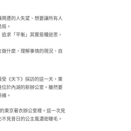
讓周遭的人失望、想要讓所有人
結局。
，追求「平衡」其實是種迷思，
在做什麼，理解事情的現況、自
接受《天下》採訪的這一天，東
搬進位於內湖的新辦公室。雖然要
爺褲。
懷的東京著衣辦公室裡。這一次見
也不見昔日的公主風濃密睫毛。