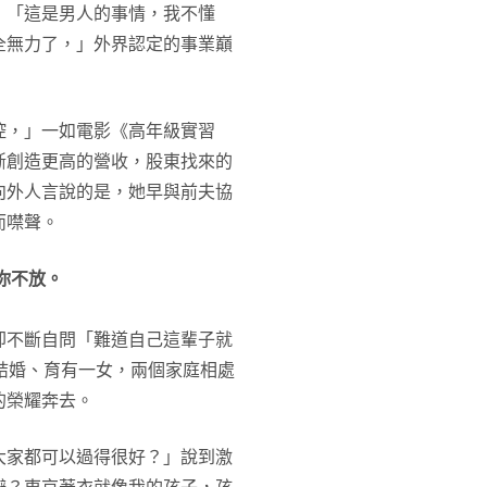
：「這是男人的事情，我不懂
全無力了，」外界認定的事業巔
控，」一如電影《高年級實習
斷創造更高的營收，股東找來的
向外人言說的是，她早與前夫協
而噤聲。
你不放。
卻不斷自問「難道自己這輩子就
結婚、育有一女，兩個家庭相處
的榮耀奔去。
大家都可以過得很好？」說到激