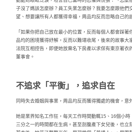
動處她眼眶泛淚，坦言自己當時的恐懼與慌張：「怎麼
子沒了媽該怎麼辦？員工失業怎麼辦？我要怎麼跟他們
望、想要讓所有人都獲得幸福，周品均反而忽略自己的
「如果你把自己放在最小的位置，反而每個人都會踩著
品均的困境獲得紓解，反而以難堪收尾，後來的故事大
法院互相控告，即便她放棄名下房產以求保有東京著衣
董事會。
不追求「平衡」，追求自在
同時失去婚姻與事業，周品均反而獲得獨處的機會，意
她是業界知名工作狂，每天工作時間動輒15、16個小時
三分之一的時間都在生病。甚至剖腹產下女兒後，也立