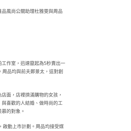
唯品風尚公關助理杜雅雯與周品
拍工作室，迅速竄起為5秒賣出一
。周品均與前夫鄭景太，這對創
色店面，店裡擠滿購物的女孩，
、與喜歡的人結婚、做時尚的工
羨慕的對象。
資，啟動上市計劃。周品均接受媒