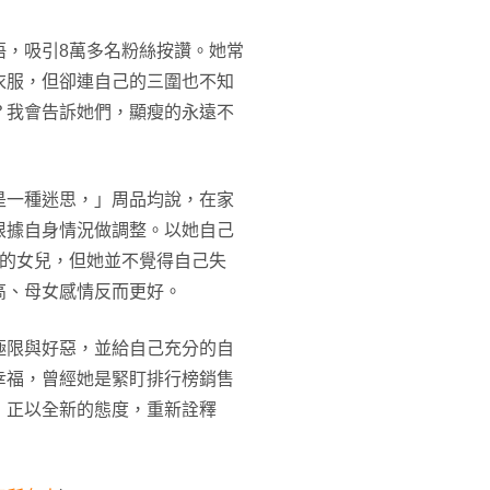
悟，吸引8萬多名粉絲按讚。她常
衣服，但卻連自己的三圍也不知
？我會告訴她們，顯瘦的永遠不
是一種迷思，」周品均說，在家
根據自身情況做調整。以她自己
歲的女兒，但她並不覺得自己失
高、母女感情反而更好。
極限與好惡，並給自己充分的自
幸福，曾經她是緊盯排行榜銷售
，正以全新的態度，重新詮釋