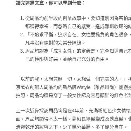
讀完這篇文章，你可以學到什麼：
從周品均前半段的創業故事中，要知道別因為害怕
都獲得幸福，而忽略自己的感受，造成難堪收尾的
「不追求平衡，追求自在」女性要擔負的角色很多
凡事沒有絕對的完美分隔線。
周品均認為「成功女性」的定義是，完全知道自己
己的極限與好惡，並給自己充分的自由。
「以前的我，太想兼顧一切，太想做一個完美的人，」
京著衣創辦人周品均的新品牌Wstyle（唯品風尚）剛
拍照，周品均還是穿了一般女性認為容易顯胖的紅色老
上一次近身採訪周品均是在4年前，充滿粉紅色少女情
面，周品均顯得不太一樣。夢幻長捲髮變成及肩直髮，
清爽乾淨的妝容之下，少了幾分華麗、多了幾分自在。