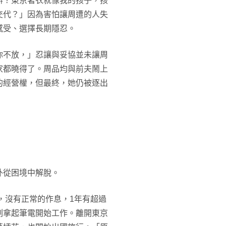
辦？東京著衣就像我的孩子，孩
交代？」因為害怕讓周遭的人失
感受、選擇長期隱忍。
你不放，」忍讓與妥協並未讓周
家都曉得了。周品均與前夫鬧上
的經營權，但最終，她仍被逐出
外從困境中解脫。
，沒有正常的作息，1年有超過
刻拿起筆電開始工作。離開東京