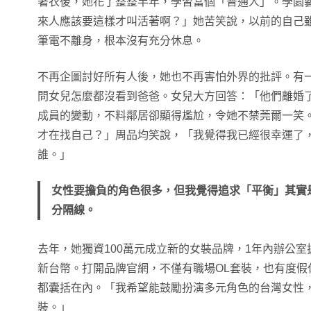
著衣後，她花了整整半年，學習當個「普通人」。學園
來人應該要這樣才叫活著啊？」她苦笑說，以前的自己
筆電不離身，根本沒有充分休息。
不再企圖討好所有人後，她也不再害怕外界的批評。有
問女兒怎麼都沒看到爸爸。女兒大方回答：「他們離婚
成員的變動，不料鄰居卻顯得尷尬，令她不禁莞爾一笑。
才在找自己？」周品均笑說，「我覺得我已經很幸運了
誰。」
女性要擔負的角色很多，但我覺得追求「平衡」其實
分隔線。
去年，她獨資100萬元成立新的女裝品牌，1年內辦公室
新台幣。打開品牌官網，不僅有職場OL套裝，也有度假
都囊括在內。「我希望能鼓勵扮演多元角色的台灣女性
裝。」